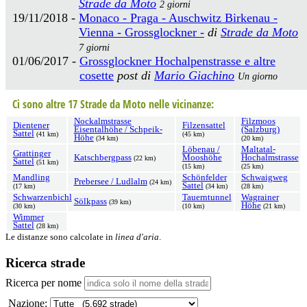
Strade da Moto
2 giorni
19/11/2018 -
Monaco - Praga - Auschwitz Birkenau -
Vienna - Grossglockner -
di
Strade da Moto
7 giorni
01/06/2017 -
Grossglockner Hochalpenstrasse e altre
cosette
post di
Mario Giachino
Un giorno
Ci sono altre 17 Strade da Moto nelle vicinanze:
Nockalmstrasse
Filzmoos
Dientener
Filzensattel
Eisentalhöhe / Schpeik-
(Salzburg)
Sattel
(41 km)
(45 km)
Höhe
(34 km)
(20 km)
Löbenau /
Maltatal-
Grattinger
Katschbergpass
Mooshöhe
Hochalmstrasse
(22 km)
Sattel
(51 km)
(15 km)
(25 km)
Mandling
Schönfelder
Schwaigweg
Prebersee / Ludlalm
(24 km)
Sattel
(17 km)
(34 km)
(28 km)
Schwarzenbichl
Tauerntunnel
Wagrainer
Sölkpass
(39 km)
Höhe
(30 km)
(10 km)
(21 km)
Wimmer
Sattel
(28 km)
Le distanze sono calcolate in
linea d'aria
.
Ricerca strade
Ricerca per nome
Nazione: