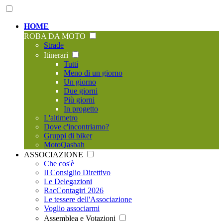
HOME
ROBA DA MOTO
Strade
Itinerari
Tutti
Meno di un giorno
Un giorno
Due giorni
Più giorni
In progetto
L'altimetro
Dove c'incontriamo?
Gruppi di biker
MotoQasbah
ASSOCIAZIONE
Che cos'è
Il Consiglio Direttivo
Le Delegazioni
RacContagiri 2026
Le tessere dell'Associazione
Voglio associarmi
Assemblea e Votazioni