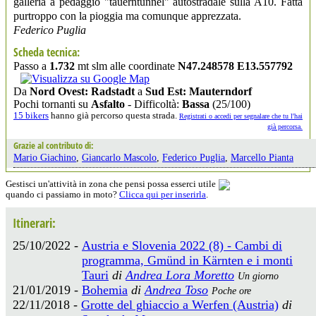
galleria a pedaggio "tauerntunnel" autostradale sulla A10. Fatta
purtroppo con la pioggia ma comunque apprezzata.
Federico Puglia
Scheda tecnica:
Passo a
1.732
mt slm alle coordinate
N47.248578 E13.557792
Da
Nord Ovest: Radstadt
a
Sud Est: Mauterndorf
Pochi tornanti su
Asfalto
- Difficoltà:
Bassa
(25/100)
15 bikers
hanno già percorso questa strada.
Registrati o accedi per segnalare che tu l'hai
già percorsa.
Grazie al contributo di:
Mario Giachino
,
Giancarlo Mascolo
,
Federico Puglia
,
Marcello Pianta
Gestisci un'attività in zona che pensi possa esserci utile
quando ci passiamo in moto?
Clicca qui per inserirla
.
Itinerari:
25/10/2022 -
Austria e Slovenia 2022 (8) - Cambi di
programma, Gmünd in Kärnten e i monti
Tauri
di
Andrea Lora Moretto
Un giorno
21/01/2019 -
Bohemia
di
Andrea Toso
Poche ore
22/11/2018 -
Grotte del ghiaccio a Werfen (Austria)
di