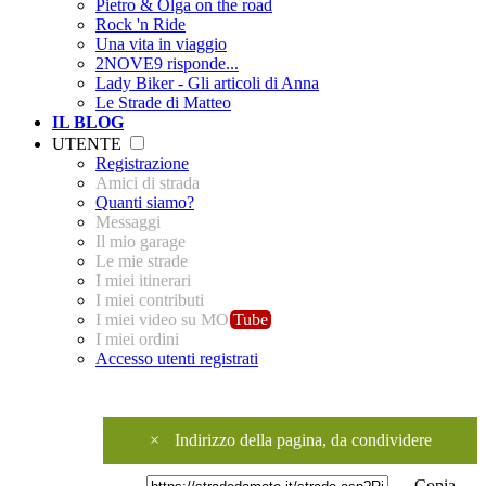
Pietro & Olga on the road
Rock 'n Ride
Una vita in viaggio
2NOVE9 risponde...
Lady Biker - Gli articoli di Anna
Le Strade di Matteo
IL BLOG
UTENTE
Registrazione
Amici di strada
Quanti siamo?
Messaggi
Il mio garage
Le mie strade
I miei itinerari
I miei contributi
I miei video su MO
Tube
I miei ordini
Accesso utenti registrati
×
Indirizzo della pagina, da condividere
Copia