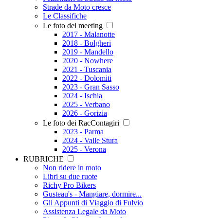
Strade da Moto cresce
Le Classifiche
Le foto dei meeting
2017 - Malanotte
2018 - Bolgheri
2019 - Mandello
2020 - Nowhere
2021 - Tuscania
2022 - Dolomiti
2023 - Gran Sasso
2024 - Ischia
2025 - Verbano
2026 - Gorizia
Le foto dei RacContagiri
2023 - Parma
2024 - Valle Stura
2025 - Verona
RUBRICHE
Non ridere in moto
Libri su due ruote
Richy Pro Bikers
Gusteau's - Mangiare, dormire...
Gli Appunti di Viaggio di Fulvio
Assistenza Legale da Moto