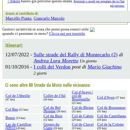
7 bikers
hanno già percorso questa strada.
Registrati o accedi per segnalare che tu l'hai
già percorsa.
Grazie al contributo di:
Marcello Pianta
,
Giancarlo Mascolo
Gestisci un'attività in zona che pensi possa esserci utile
quando ci passiamo in moto?
Clicca qui per inserirla
.
Itinerari:
12/07/2022 -
Sulle strade del Rally di Montecarlo (2)
di
Andrea Lora Moretto
Un giorno
01/10/2016 -
I colli del Verdon
post di
Mario Giachino
2 giorni
Ci sono altre 80 Strade da Moto nelle vicinanze:
Col d'Avaye /
Col de l'Abeille
Collet de l'Ail
col de
Col d'Ayen
(27 km)
Bourigaille
(47 km)
(34 km)
(22 km)
Col du Bel
Col de Bleine
Col de Boussague
Col Bas
(12 km)
Homme
(26 km)
(15 km)
(31 km)
Col du Buis
Col de Cabris
Col du Castellaras
Braux
(14 km)
(12 km)
(29 km)
(19 km)
Lac de Castillon
Gorges du
Col de Clavel
Col de la Colette
(D955)
Cians
(8 km)
(34 km)
(13 km)
(20 km)