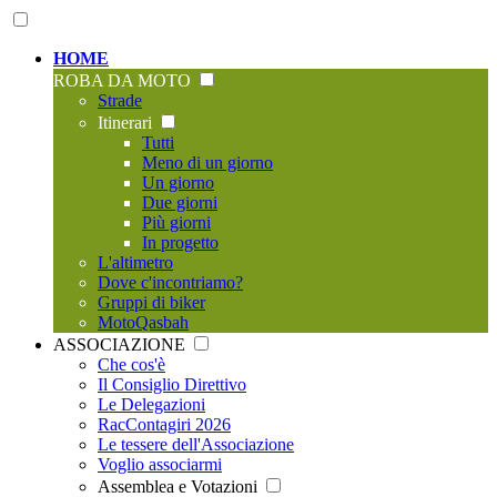
HOME
ROBA DA MOTO
Strade
Itinerari
Tutti
Meno di un giorno
Un giorno
Due giorni
Più giorni
In progetto
L'altimetro
Dove c'incontriamo?
Gruppi di biker
MotoQasbah
ASSOCIAZIONE
Che cos'è
Il Consiglio Direttivo
Le Delegazioni
RacContagiri 2026
Le tessere dell'Associazione
Voglio associarmi
Assemblea e Votazioni