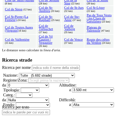
Clue de Saint-Auban
Col de Séoune
Col de la
Col de la Sinne
Sine
(8 km)
(28 km)
(22 km)
(39 km)
Col de St-
Col de St-Jurs
Col St-Léger
Col de Siron
(12 km)
Andrieu
(33 km)
(32 km)
(22 km)
Pas de Tous Vents
Col St-Pierre (La
Col de St-
Col de Ste-
/ les Clues de
Ferrière)
Raphaël
Anne
(10 km)
(25 km)
(37 km)
Gréolières
(23 km)
Col de
Col de
Col de Toutes Aures
Plateau de
Trébuchet
Valberg
(Vergons)
Valensole
(6 km)
(47 km)
(17 km)
(35 km)
Col de Vé
Col de Valferrière
Gautier /
Col de Vence
Route des crêtes
Vegautier
du Verdon
(15 km)
(37 km)
(24 km)
(35 km)
Le distanze sono calcolate in
linea d'aria
.
Ricerca strade
Ricerca per nome
Nazione:
Regione/Zona:
da
Altitudine:
a
Tipologia:
Categ.:
da
Difficoltà:
a
Fondo:
Ricerca per testo