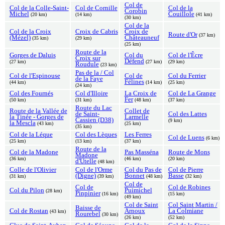
Col de
Col de la Colle-Saint-
Col de Cornille
Col de la
Corobin
Michel
Couillole
(20 km)
(14 km)
(41 km)
(30 km)
Col de la
Col de la Croix
Croix de Cabris
Croix de
Route d'Or
(37 km)
(Mézel)
Châteauneuf
(35 km)
(29 km)
(25 km)
Route de la
Gorges de Daluis
Col du
Col de l'Êcre
Croix sur
Défend
(27 km)
(27 km)
(29 km)
Roudule
(23 km)
Pas de la / Col
Col de l'Espinouse
Col de
Col du Ferrier
de la Faye
Félines
(44 km)
(14 km)
(25 km)
(24 km)
Col des Fournés
Col d'Illoire
La Croix de
Col de La Grange
Fer
(50 km)
(31 km)
(48 km)
(37 km)
Route du Lac
Route de la Vallée de
Collet de
de Saint-
Col des Lattes
la Tinée - Gorges de
Larmelle
Cassien (D38)
(9 km)
la Mescla
(43 km)
(25 km)
(35 km)
Col de la Léque
Col des Lèques
Les Ferres
Col de Luens
(6 km)
(25 km)
(13 km)
(37 km)
Route de la
Col de la Madone
Pas Masséna
Route de Mons
Madone
(36 km)
(46 km)
(20 km)
d'Utelle
(48 km)
Colle de l'Olivier
Col de l'Orme
Col du Pas de
Col de Pierre
(Digne)
Bonnet
Basse
(31 km)
(39 km)
(48 km)
(32 km)
Col de
Col de
Col de Robines
Col du Pilon
Puimichel
(28 km)
Pinpinier
(16 km)
(15 km)
(49 km)
Col de Saint
Col Saint Martin /
Baisse de
Col de Rostan
Arnoux
La Colmiane
(43 km)
Rourebel
(30 km)
(26 km)
(52 km)