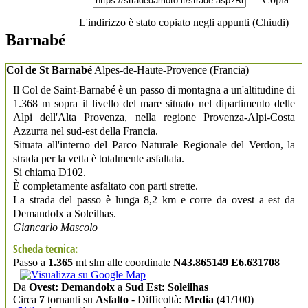
L'indirizzo è stato copiato negli appunti (
Chiudi
)
Barnabé
Col de St Barnabé
Alpes-de-Haute-Provence
(Francia)
Il Col de Saint-Barnabé è un passo di montagna a un'altitudine di
1.368 m sopra il livello del mare situato nel dipartimento delle
Alpi dell'Alta Provenza, nella regione Provenza-Alpi-Costa
Azzurra nel sud-est della Francia.
Situata all'interno del Parco Naturale Regionale del Verdon, la
strada per la vetta è totalmente asfaltata.
Si chiama D102.
È completamente asfaltato con parti strette.
La strada del passo è lunga 8,2 km e corre da ovest a est da
Demandolx a Soleilhas.
Giancarlo Mascolo
Scheda tecnica:
Passo a
1.365
mt slm alle coordinate
N43.865149 E6.631708
Da
Ovest: Demandolx
a
Sud Est: Soleilhas
Circa
7
tornanti su
Asfalto
- Difficoltà:
Media
(41/100)