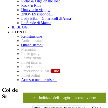
Pietro & Olga on the road
Rock 'n Ride
Una vita in viaggio
2NOVE9 risponde...
Lady Biker - Gli articoli di Anna
Le Strade di Matteo
IL BLOG
UTENTE
Registrazione
Amici di strada
Quanti siamo?
Messaggi
Il mio garage
Le mie strade
I miei itinerari
I miei contributi
I miei video su MO
Tube
I miei ordini
Accesso utenti registrati
Col de
St
×
Indirizzo della pagina, da condividere
Copia