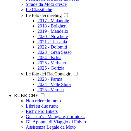
Strade da Moto cresce
Le Classifiche
Le foto dei meeting
2017 - Malanotte
2018 - Bolgheri
2019 - Mandello
2020 - Nowhere
2021 - Tuscania
2022 - Dolomiti
2023 - Gran Sasso
2024 - Ischia
2025 - Verbano
2026 - Gorizia
Le foto dei RacContagiri
2023 - Parma
2024 - Valle Stura
2025 - Verona
RUBRICHE
Non ridere in moto
Libri su due ruote
Richy Pro Bikers
Gusteau's - Mangiare, dormire...
Gli Appunti di Viaggio di Fulvio
Assistenza Legale da Moto