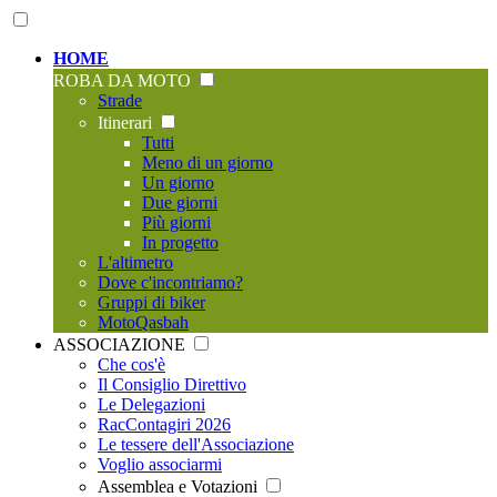
HOME
ROBA DA MOTO
Strade
Itinerari
Tutti
Meno di un giorno
Un giorno
Due giorni
Più giorni
In progetto
L'altimetro
Dove c'incontriamo?
Gruppi di biker
MotoQasbah
ASSOCIAZIONE
Che cos'è
Il Consiglio Direttivo
Le Delegazioni
RacContagiri 2026
Le tessere dell'Associazione
Voglio associarmi
Assemblea e Votazioni