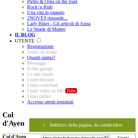
Pietro & Olga on the road
Rock 'n Ride
Una vita in viaggio
2NOVE9 risponde...
Lady Biker - Gli articoli di Anna
Le Strade di Matteo
IL BLOG
UTENTE
Registrazione
Amici di strada
Quanti siamo?
Messaggi
Il mio garage
Le mie strade
I miei itinerari
I miei contributi
I miei video su MO
Tube
I miei ordini
Accesso utenti registrati
Col
d'Ayen
×
Indirizzo della pagina, da condividere
Col d'Ayen
Copia