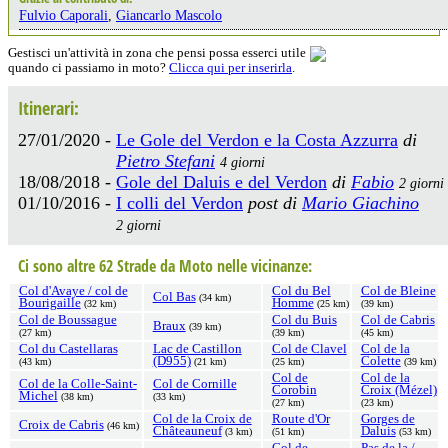
Fulvio Caporali
,
Giancarlo Mascolo
Gestisci un'attività in zona che pensi possa esserci utile
quando ci passiamo in moto?
Clicca qui per inserirla
.
Itinerari:
27/01/2020 -
Le Gole del Verdon e la Costa Azzurra
di
Pietro Stefani
4 giorni
18/08/2018 -
Gole del Daluis e del Verdon
di
Fabio
2 giorni
01/10/2016 -
I colli del Verdon
post di
Mario Giachino
2 giorni
Ci sono altre 62 Strade da Moto nelle vicinanze:
Col d'Avaye / col de
Col du Bel
Col de Bleine
Col Bas
(34 km)
Bourigaille
Homme
(32 km)
(25 km)
(39 km)
Col de Boussague
Col du Buis
Col de Cabris
Braux
(39 km)
(27 km)
(39 km)
(45 km)
Col du Castellaras
Lac de Castillon
Col de Clavel
Col de la
(D955)
Colette
(43 km)
(21 km)
(25 km)
(39 km)
Col de
Col de la
Col de la Colle-Saint-
Col de Cornille
Corobin
Croix (Mézel)
Michel
(38 km)
(33 km)
(27 km)
(23 km)
Col de la Croix de
Route d'Or
Gorges de
Croix de Cabris
(46 km)
Châteauneuf
Daluis
(3 km)
(51 km)
(53 km)
Col de
Pas de la /