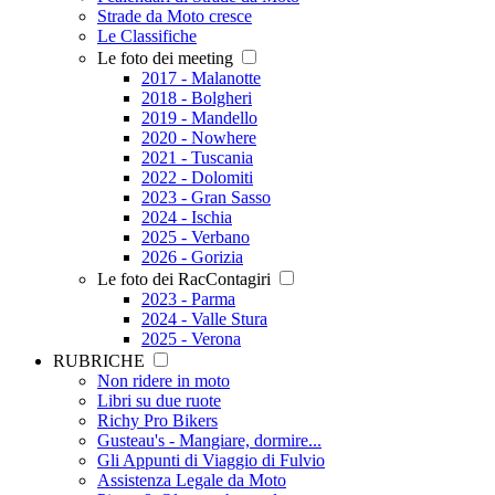
Strade da Moto cresce
Le Classifiche
Le foto dei meeting
2017 - Malanotte
2018 - Bolgheri
2019 - Mandello
2020 - Nowhere
2021 - Tuscania
2022 - Dolomiti
2023 - Gran Sasso
2024 - Ischia
2025 - Verbano
2026 - Gorizia
Le foto dei RacContagiri
2023 - Parma
2024 - Valle Stura
2025 - Verona
RUBRICHE
Non ridere in moto
Libri su due ruote
Richy Pro Bikers
Gusteau's - Mangiare, dormire...
Gli Appunti di Viaggio di Fulvio
Assistenza Legale da Moto