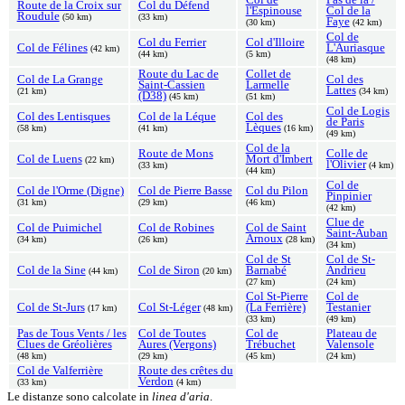
Route de la Croix sur
Col du Défend
l'Espinouse
Col de la
Roudule
(50 km)
(33 km)
Faye
(30 km)
(42 km)
Col de
Col du Ferrier
Col d'Illoire
Col de Félines
L'Auriasque
(42 km)
(44 km)
(5 km)
(48 km)
Route du Lac de
Collet de
Col de La Grange
Col des
Saint-Cassien
Larmelle
Lattes
(21 km)
(34 km)
(D38)
(45 km)
(51 km)
Col de Logis
Col des Lentisques
Col de la Léque
Col des
de Paris
Lèques
(58 km)
(41 km)
(16 km)
(49 km)
Col de la
Route de Mons
Colle de
Col de Luens
Mort d'Imbert
(22 km)
l'Olivier
(33 km)
(4 km)
(44 km)
Col de
Col de l'Orme (Digne)
Col de Pierre Basse
Col du Pilon
Pinpinier
(31 km)
(29 km)
(46 km)
(42 km)
Clue de
Col de Puimichel
Col de Robines
Col de Saint
Saint-Auban
Arnoux
(34 km)
(26 km)
(28 km)
(34 km)
Col de St
Col de St-
Col de la Sine
Col de Siron
Barnabé
Andrieu
(44 km)
(20 km)
(27 km)
(24 km)
Col St-Pierre
Col de
Col de St-Jurs
Col St-Léger
(La Ferrière)
Testanier
(17 km)
(48 km)
(33 km)
(49 km)
Pas de Tous Vents / les
Col de Toutes
Col de
Plateau de
Clues de Gréolières
Aures (Vergons)
Trébuchet
Valensole
(48 km)
(29 km)
(45 km)
(24 km)
Col de Valferrière
Route des crêtes du
Verdon
(33 km)
(4 km)
Le distanze sono calcolate in
linea d'aria
.