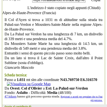
L'indirizzo è stato copiato negli appunti (
Chiudi
)
Alpes-de-Haute-Provence
(Francia)
Il Col d'Ayen si trova a 1031 m di altitudine sulla strada tra
Palud-sur-Verdon e Moustiers-Sainte-Marie nella regione Alpes-
de-Haute-Provence.
Da La Palud sur Verdon ha una lunghezza di 7 km, un dislivello
di 339 metri e una pendenza media del 4.7%.
Da Moustiers Sainte Marie ha una lunghezza di 14.5 km, un
dislivello di 549 metri e una pendenza media del 3.8%.
Entrambi i sensi di questo piccolo passo sono molto belli.
Da un lato si trova il Lac de Sainte Croix, dall'altro il Point
Sublime (sosta d'obbligo).
Giancarlo Mascolo
Scheda tecnica:
Passo a
1.031
mt slm alle coordinate
N43.769750 E6.316570
Da
Ovest: Col d'Olivier
a
Est: La-Palud-sur-Verdon
Fondo:
Asfalto
- Difficoltà:
Media
(48/100)
47 bikers
hanno già percorso questa strada.
Registrati o accedi per segnalare che tu l'hai
già percorsa.
Grazie al contributo di: