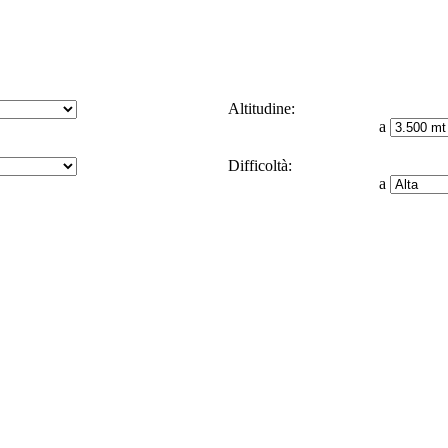
Altitudine:
a
Difficoltà:
a