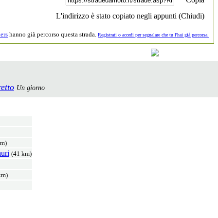
L'indirizzo è stato copiato negli appunti (
Chiudi
)
ers
hanno già percorso questa strada.
Registrati o accedi per segnalare che tu l'hai già percorsa.
etto
Un giorno
km)
uri
(41 km)
km)