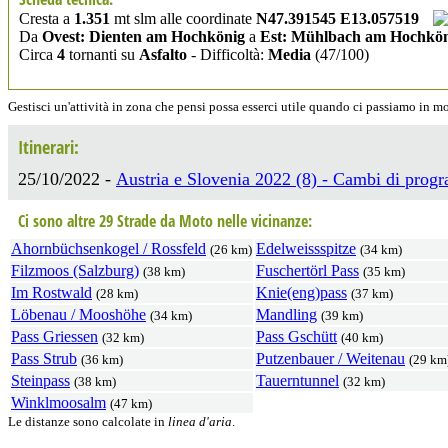
Cresta a
1.351
mt slm alle coordinate
N47.391545 E13.057519
Da
Ovest: Dienten am Hochkönig
a
Est: Mühlbach am Hochkö
Circa
4
tornanti su
Asfalto
- Difficoltà:
Media
(47/100)
Gestisci un'attività in zona che pensi possa esserci utile quando ci passiamo in 
Itinerari:
25/10/2022 -
Austria e Slovenia 2022 (8) - Cambi di prog
Ci sono altre 29 Strade da Moto nelle vicinanze:
Ahornbüchsenkogel / Rossfeld
Edelweissspitze
(26 km)
(34 km)
Filzmoos (Salzburg)
Fuschertörl Pass
(38 km)
(35 km)
Im Rostwald
Knie(eng)pass
(28 km)
(37 km)
Löbenau / Mooshöhe
Mandling
(34 km)
(39 km)
Pass Griessen
Pass Gschütt
(32 km)
(40 km)
Pass Strub
Putzenbauer / Weitenau
(36 km)
(29 km
Steinpass
Tauerntunnel
(38 km)
(32 km)
Winklmoosalm
(47 km)
Le distanze sono calcolate in
linea d'aria
.