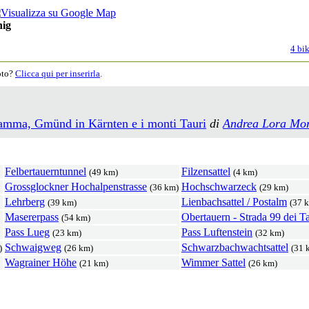
nig
4 bik
moto?
Clicca qui per inserirla
.
ramma, Gmünd in Kärnten e i monti Tauri
di
Andrea Lora Mor
Felbertauerntunnel
Filzensattel
(49 km)
(4 km)
Grossglockner Hochalpenstrasse
Hochschwarzeck
(36 km)
(29 km)
Lehrberg
Lienbachsattel / Postalm
(39 km)
(37 
Masererpass
Obertauern - Strada 99 dei Ta
(54 km)
Pass Lueg
Pass Luftenstein
(23 km)
(32 km)
Schwaigweg
Schwarzbachwachtsattel
)
(26 km)
(31 
Wagrainer Höhe
Wimmer Sattel
(21 km)
(26 km)