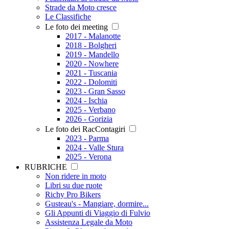
Strade da Moto cresce
Le Classifiche
Le foto dei meeting
2017 - Malanotte
2018 - Bolgheri
2019 - Mandello
2020 - Nowhere
2021 - Tuscania
2022 - Dolomiti
2023 - Gran Sasso
2024 - Ischia
2025 - Verbano
2026 - Gorizia
Le foto dei RacContagiri
2023 - Parma
2024 - Valle Stura
2025 - Verona
RUBRICHE
Non ridere in moto
Libri su due ruote
Richy Pro Bikers
Gusteau's - Mangiare, dormire...
Gli Appunti di Viaggio di Fulvio
Assistenza Legale da Moto