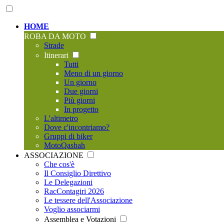
HOME
ROBA DA MOTO
Strade
Itinerari
Tutti
Meno di un giorno
Un giorno
Due giorni
Più giorni
In progetto
L'altimetro
Dove c'incontriamo?
Gruppi di biker
MotoQasbah
ASSOCIAZIONE
Che cos'è
Il Consiglio Direttivo
Le Delegazioni
RacContagiri 2026
Le tessere dell'Associazione
Voglio associarmi
Assemblea e Votazioni