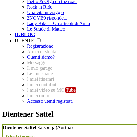
Pietro & Olga on the road
Rock 'n Ride
Una vita in viaggio
2NOVE9 risponde...
Lady Biker - Gli articoli di Anna
Le Strade di Matteo
IL BLOG
UTENTE
Registrazione
Amici di strada
Quanti siamo?
Messaggi
Il mio garage
Le mie strade
I miei itinerari
I miei contributi
I miei video su MO
Tube
I miei ordini
Accesso utenti registrati
Dientener Sattel
Dientener Sattel
Salzburg
(Austria)
Scheda tecnica: