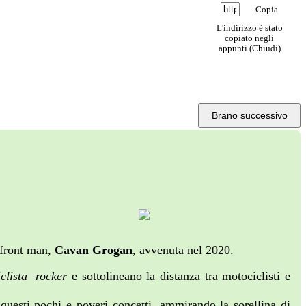
Copia
L'indirizzo è stato
copiato negli
appunti (
Chiudi
)
Brano successivo
 front man,
Cavan Grogan
, avvenuta nel 2020.
clista=rocker
e sottolineano la distanza tra motociclisti e
 questi pochi e poveri concetti, ammirando la sorellina di