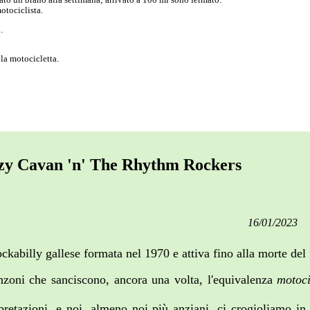
otociclista.
.
la motocicletta.
razy Cavan 'n' The Rhythm Rockers
16/01/2023
kabilly gallese formata nel 1970 e attiva fino alla morte del
nzoni che sanciscono, ancora una volta, l'equivalenza
motoci
rpretazioni, e noi, almeno noi più anziani, ci crogioliamo in