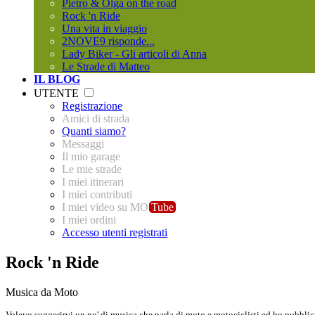
Pietro & Olga on the road
Rock 'n Ride
Una vita in viaggio
2NOVE9 risponde...
Lady Biker - Gli articoli di Anna
Le Strade di Matteo
IL BLOG
UTENTE
Registrazione
Amici di strada
Quanti siamo?
Messaggi
Il mio garage
Le mie strade
I miei itinerari
I miei contributi
I miei video su MO
Tube
I miei ordini
Accesso utenti registrati
Rock 'n Ride
Musica da Moto
Volevo suggerirvi un po' di musica che parla di moto e motociclisti ed ho pubblic