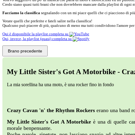
Credo siano quasi tutti brani che non dovrebbero mancare dalla playlist di ogni m
Facciamo la classifica
segnalando con un
mi piace
quelli che ci piacciono di più
Votate quelli che preferite e fateli salire nella classifica!
Qualcuno può piacere di più, qualcuno di meno ma tutti condividono l'amore per 
Qui è disponibile la playlist completa su
Qui, invece, la playlist (quasi) completa su
Brano precedente
My Little Sister's Got A Motorbike - C
La mia sorellina ha una moto, è una rocker fino in fondo
Crazy Cavan 'n' the Rhythm Rockers
erano una band roc
My Little Sister's Got A Motorbike
è una di quelle ca
morale benpensante.
Poche parole, ripetute, non lasciano spazio ad altre inte