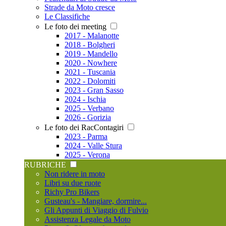
Strade da Moto cresce
Le Classifiche
Le foto dei meeting
2017 - Malanotte
2018 - Bolgheri
2019 - Mandello
2020 - Nowhere
2021 - Tuscania
2022 - Dolomiti
2023 - Gran Sasso
2024 - Ischia
2025 - Verbano
2026 - Gorizia
Le foto dei RacContagiri
2023 - Parma
2024 - Valle Stura
2025 - Verona
RUBRICHE
Non ridere in moto
Libri su due ruote
Richy Pro Bikers
Gusteau's - Mangiare, dormire...
Gli Appunti di Viaggio di Fulvio
Assistenza Legale da Moto