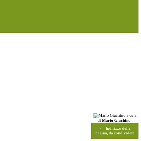
a cura
di
Mario Giachino
×
Indirizzo della
pagina, da condividere