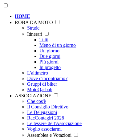
HOME
ROBA DA MOTO
Strade
Itinerari
Tutti
Meno di un giorno
Un giorno
Due giorni
Più giorni
In progetto
L'altimetro
Dove c'incontriamo?
Gruppi di biker
MotoQasbah
ASSOCIAZIONE
Che cos'è
Il Consiglio Direttivo
Le Delegazioni
RacContagiri 2026
Le tessere dell'Associazione
Voglio associarmi
Assemblea e Votazioni