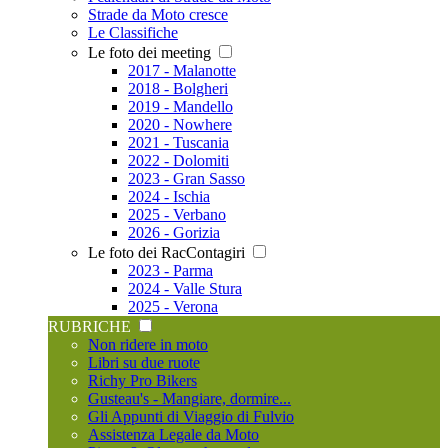
Strade da Moto cresce
Le Classifiche
Le foto dei meeting
2017 - Malanotte
2018 - Bolgheri
2019 - Mandello
2020 - Nowhere
2021 - Tuscania
2022 - Dolomiti
2023 - Gran Sasso
2024 - Ischia
2025 - Verbano
2026 - Gorizia
Le foto dei RacContagiri
2023 - Parma
2024 - Valle Stura
2025 - Verona
RUBRICHE
Non ridere in moto
Libri su due ruote
Richy Pro Bikers
Gusteau's - Mangiare, dormire...
Gli Appunti di Viaggio di Fulvio
Assistenza Legale da Moto