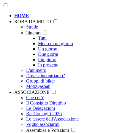
HOME
ROBA DA MOTO
Strade
Itinerari
Tutti
Meno di un giorno
Un giorno
Due giorni
Più giorni
In progetto
L'altimetro
Dove c'incontriamo?
Gruppi di biker
MotoQasbah
ASSOCIAZIONE
Che cos'è
Il Consiglio Direttivo
Le Delegazioni
RacContagiri 2026
Le tessere dell'Associazione
Voglio associarmi
Assemblea e Votazioni