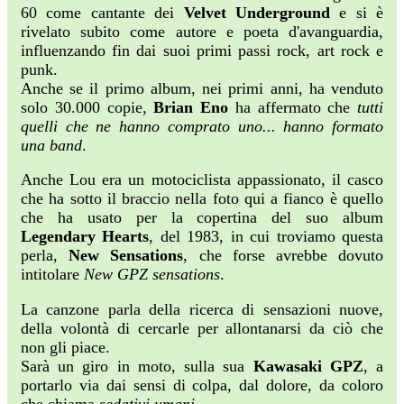
60 come cantante dei
Velvet Underground
e si è
rivelato subito come autore e poeta d'avanguardia,
influenzando fin dai suoi primi passi rock, art rock e
punk.
Anche se il primo album, nei primi anni, ha venduto
solo 30.000 copie,
Brian Eno
ha affermato che
tutti
quelli che ne hanno comprato uno... hanno formato
una band
.
Anche Lou era un motociclista appassionato, il casco
che ha sotto il braccio nella foto qui a fianco è quello
che ha usato per la copertina del suo album
Legendary Hearts
, del 1983, in cui troviamo questa
perla,
New Sensations
, che forse avrebbe dovuto
intitolare
New GPZ sensations
.
La canzone parla della ricerca di sensazioni nuove,
della volontà di cercarle per allontanarsi da ciò che
non gli piace.
Sarà un giro in moto, sulla sua
Kawasaki GPZ
, a
portarlo via dai sensi di colpa, dal dolore, da coloro
che chiama
sedativi umani
.