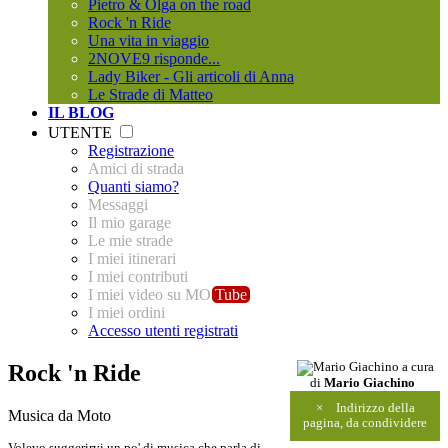
Pietro & Olga on the road
Rock 'n Ride
Una vita in viaggio
2NOVE9 risponde...
Lady Biker - Gli articoli di Anna
Le Strade di Matteo
IL BLOG
UTENTE
Registrazione
Amici di strada
Quanti siamo?
Messaggi
Il mio garage
Le mie strade
I miei itinerari
I miei contributi
I miei video su MO
Tube
I miei ordini
Accesso utenti registrati
Rock 'n Ride
a cura
di
Mario Giachino
×
Indirizzo della
Musica da Moto
pagina, da condividere
Volevo suggerirvi un po' di musica che parla di