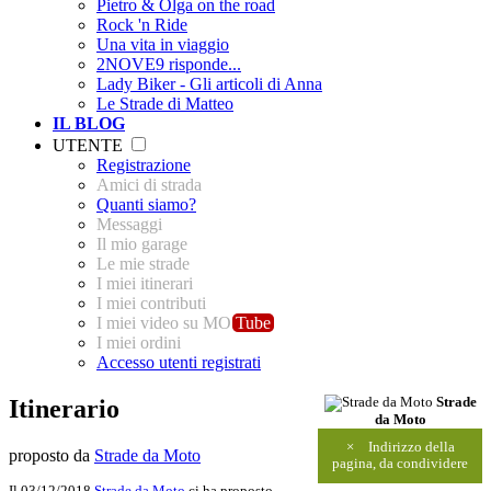
Pietro & Olga on the road
Rock 'n Ride
Una vita in viaggio
2NOVE9 risponde...
Lady Biker - Gli articoli di Anna
Le Strade di Matteo
IL BLOG
UTENTE
Registrazione
Amici di strada
Quanti siamo?
Messaggi
Il mio garage
Le mie strade
I miei itinerari
I miei contributi
I miei video su MO
Tube
I miei ordini
Accesso utenti registrati
Itinerario
Strade
da Moto
×
Indirizzo della
proposto da
Strade da Moto
pagina, da condividere
Il 03/12/2018
Strade da Moto
ci ha proposto