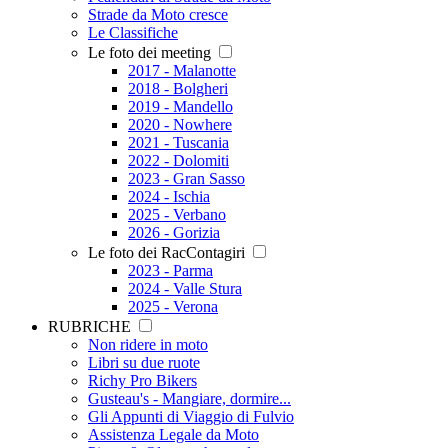
Strade da Moto cresce
Le Classifiche
Le foto dei meeting
2017 - Malanotte
2018 - Bolgheri
2019 - Mandello
2020 - Nowhere
2021 - Tuscania
2022 - Dolomiti
2023 - Gran Sasso
2024 - Ischia
2025 - Verbano
2026 - Gorizia
Le foto dei RacContagiri
2023 - Parma
2024 - Valle Stura
2025 - Verona
RUBRICHE
Non ridere in moto
Libri su due ruote
Richy Pro Bikers
Gusteau's - Mangiare, dormire...
Gli Appunti di Viaggio di Fulvio
Assistenza Legale da Moto