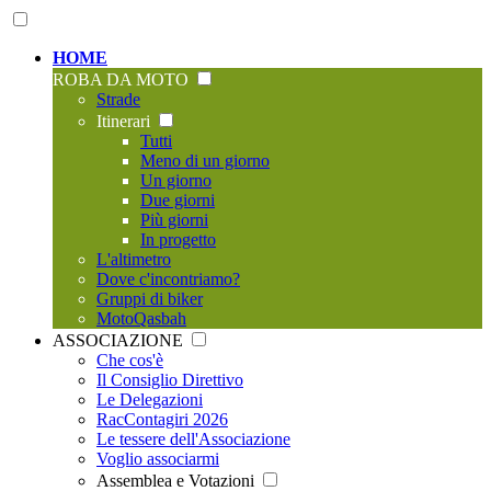
HOME
ROBA DA MOTO
Strade
Itinerari
Tutti
Meno di un giorno
Un giorno
Due giorni
Più giorni
In progetto
L'altimetro
Dove c'incontriamo?
Gruppi di biker
MotoQasbah
ASSOCIAZIONE
Che cos'è
Il Consiglio Direttivo
Le Delegazioni
RacContagiri 2026
Le tessere dell'Associazione
Voglio associarmi
Assemblea e Votazioni