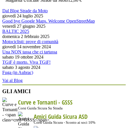
Maglietta Ufficiale Strade da Moto
12,00 €
Dal Blog Strade da Moto
giovedì 24 luglio 2025
Good bye Google Maps. Welcome OpenStreetMap
venerdì 27 giugno 2025
BALTIC 2025
domenica 2 febbraio 2025
Motociclisti: prove di comunità
giovedì 14 novembre 2024
Una NON tassa che ci tartassa
sabato 19 ottobre 2024
TGiF è morto. Viva TGiF!
sabato 3 agosto 2024
Fuga (in Aubrac)
Vai al Blog
GLI AMICI
Curve e Tornanti -
GSSS
Corsi Guida Sicura Su Strada
Amici Guida Sicura ASD
Corsi Guida Sicura - Sconto ai soci 10%