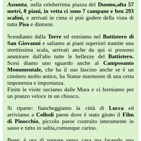
Assunta
, nella celeberrima piazza del
Duomo,alta 57
metri, 8 piani, in vetta ci sono 7 campane e ben 293
scalini,
e arrivati in cima si può godere della vista di
tutta
Pisa
e dintorni.
Scendiamo dalla
Torre
ed entriamo nel
Battistero di
San Giovanni
e saliamo ai piani superiori tramite una
strettissima scala, arrivati anche da qui si possono
ammirare dall'alto tutte le bellezze del
Battistero.
Scesi diamo uno sguardo anche al
Camposanto
Monumentale,
che ha il suo fascino anche se è un
cimitero molto antico, ha Statue marmoree di una certa
imponenza e importanza.
Finite le visite usciamo dalle Mura e ci fermiamo per
un pranzo veloce in un chiosco.
Si riparte: fiancheggiamo la città di
Lucca
ed
arriviamo a
Collodi
paese dove è stato girato il
Film
di Pinocchio
, piccolo paese costruito interamente in
sasso e tutto in salita,comunque carino.
Bene: è ora di tornare verso casa ma facendo una