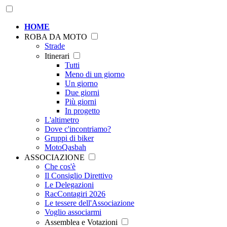
HOME
ROBA DA MOTO
Strade
Itinerari
Tutti
Meno di un giorno
Un giorno
Due giorni
Più giorni
In progetto
L'altimetro
Dove c'incontriamo?
Gruppi di biker
MotoQasbah
ASSOCIAZIONE
Che cos'è
Il Consiglio Direttivo
Le Delegazioni
RacContagiri 2026
Le tessere dell'Associazione
Voglio associarmi
Assemblea e Votazioni