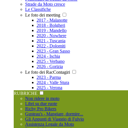
Strade da Moto cresce
Le Classifiche
Le foto dei meeting
2017 - Malanotte
2018 - Bolgheri
2019 - Mandello
2020 - Nowhere
2021 - Tuscania
2022 - Dolomiti
2023 - Gran Sasso
2024 - Ischia
2025 - Verbano
2026 - Gorizia
Le foto dei RacContagiri
2023 - Parma
2024 - Valle Stura
2025 - Verona
RUBRICHE
Non ridere in moto
Libri su due ruote
Richy Pro Bikers
Gusteau's - Mangiare, dormire...
Gli Appunti di Viaggio di Fulvio
Assistenza Legale da Moto