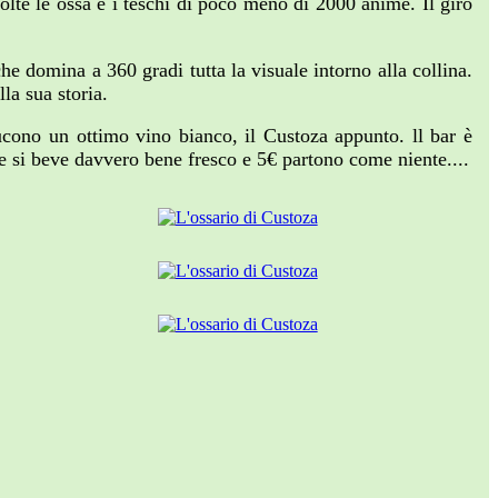
olte le ossa e i teschi di poco meno di 2000 anime. Il giro
he domina a 360 gradi tutta la visuale intorno alla collina.
la sua storia.
ucono un ottimo vino bianco, il Custoza appunto. ll bar è
che si beve davvero bene fresco e 5€ partono come niente....