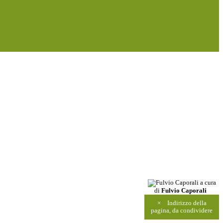
a cura
di
Fulvio Caporali
×
Indirizzo della
pagina, da condividere