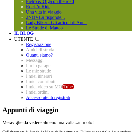
Pietro & Olga on the road
Rock 'n Ride
Una vita in viaggio
2NOVE9 risponde...
Lady Biker - Gli articoli di Anna
Le Strade di Matteo
IL BLOG
UTENTE
Registrazione
Amici di strada
Quanti siamo?
Messaggi
Il mio garage
Le mie strade
I miei itinerari
I miei contributi
I miei video su MO
Tube
I miei ordini
Accesso utenti registrati
Appunti di viaggio
Meraviglie da vedere almeno una volta...in moto!
Collaboratore di Strade da Moto della prima ora, Fulvio ci consiglia dove andare