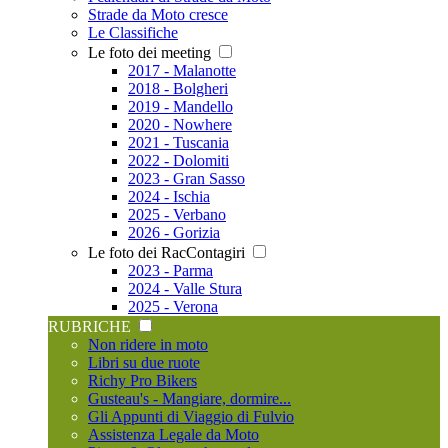
Strade da Moto cresce
Le Classifiche
Le foto dei meeting
2017 - Malanotte
2018 - Bolgheri
2019 - Mandello
2020 - Nowhere
2021 - Tuscania
2022 - Dolomiti
2023 - Gran Sasso
2024 - Ischia
2025 - Verbano
2026 - Gorizia
Le foto dei RacContagiri
2023 - Parma
2024 - Valle Stura
2025 - Verona
RUBRICHE
Non ridere in moto
Libri su due ruote
Richy Pro Bikers
Gusteau's - Mangiare, dormire...
Gli Appunti di Viaggio di Fulvio
Assistenza Legale da Moto