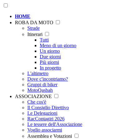
HOME
ROBA DA MOTO
Strade
Itinerari
Tutti
Meno di un giorno
Un giorno
Due giorni
Più giorni
In progetto
L'altimetro
Dove c'incontriamo?
Gruppi di biker
MotoQasbah
ASSOCIAZIONE
Che cos'è
Il Consiglio Direttivo
Le Delegazioni
RacContagiri 2026
Le tessere dell'Associazione
Voglio associarmi
Assemblea e Votazioni