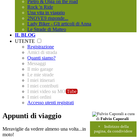
Pietro & Olga on the road
Rock 'n Ride
Una vita in viaggio
2NOVE9 risponde...
Lady Biker - Gli articoli di Anna
Le Strade di Matteo
IL BLOG
UTENTE
Registrazione
Amici di strada
Quanti siamo?
Messaggi
Il mio garage
Le mie strade
I miei itinerari
I miei contributi
I miei video su MO
Tube
I miei ordini
Accesso utenti registrati
Appunti di viaggio
a cura
di
Fulvio Caporali
×
Indirizzo della
Meraviglie da vedere almeno una volta...in
pagina, da condividere
moto!