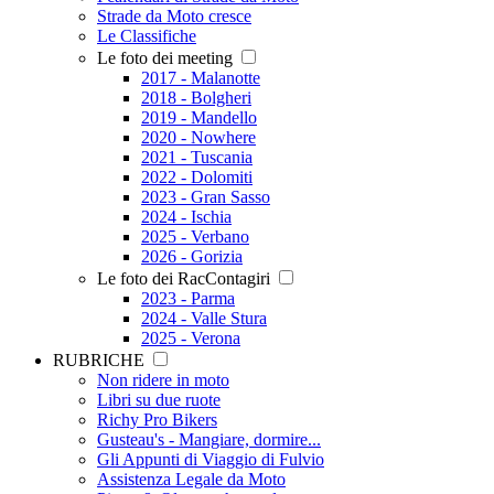
Strade da Moto cresce
Le Classifiche
Le foto dei meeting
2017 - Malanotte
2018 - Bolgheri
2019 - Mandello
2020 - Nowhere
2021 - Tuscania
2022 - Dolomiti
2023 - Gran Sasso
2024 - Ischia
2025 - Verbano
2026 - Gorizia
Le foto dei RacContagiri
2023 - Parma
2024 - Valle Stura
2025 - Verona
RUBRICHE
Non ridere in moto
Libri su due ruote
Richy Pro Bikers
Gusteau's - Mangiare, dormire...
Gli Appunti di Viaggio di Fulvio
Assistenza Legale da Moto