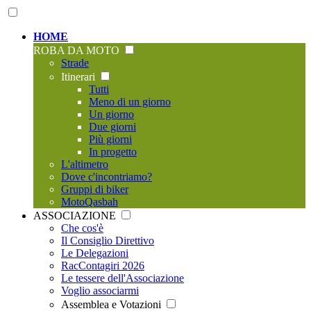
HOME
ROBA DA MOTO
Strade
Itinerari
Tutti
Meno di un giorno
Un giorno
Due giorni
Più giorni
In progetto
L'altimetro
Dove c'incontriamo?
Gruppi di biker
MotoQasbah
ASSOCIAZIONE
Che cos'è
Il Consiglio Direttivo
Le Delegazioni
RacContagiri 2026
Le tessere dell'Associazione
Voglio associarmi
Assemblea e Votazioni