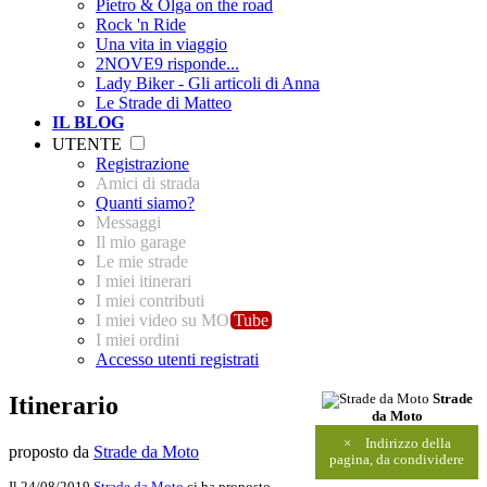
Pietro & Olga on the road
Rock 'n Ride
Una vita in viaggio
2NOVE9 risponde...
Lady Biker - Gli articoli di Anna
Le Strade di Matteo
IL BLOG
UTENTE
Registrazione
Amici di strada
Quanti siamo?
Messaggi
Il mio garage
Le mie strade
I miei itinerari
I miei contributi
I miei video su MO
Tube
I miei ordini
Accesso utenti registrati
Itinerario
Strade
da Moto
×
Indirizzo della
proposto da
Strade da Moto
pagina, da condividere
Il 24/08/2019
Strade da Moto
ci ha proposto