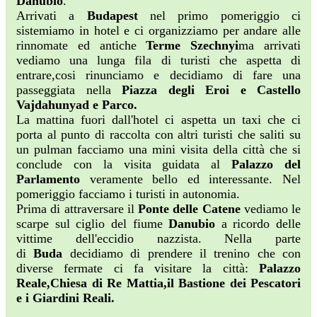
Danubio
.
Arrivati a
Budapest
nel primo pomeriggio ci
sistemiamo in hotel e ci organizziamo per andare alle
rinnomate ed antiche
Terme Szechnyi
ma arrivati
vediamo una lunga fila di turisti che aspetta di
entrare,cosi rinunciamo e decidiamo di fare una
passeggiata nella
Piazza degli
Eroi e Castello
Vajdahunyad e Parco.
La mattina fuori dall'hotel ci aspetta un taxi che ci
porta al punto di raccolta con altri turisti che saliti su
un pulman facciamo una mini visita della città che si
conclude con la visita guidata al
Palazzo del
Parlamento
veramente bello ed interessante. Nel
pomeriggio facciamo i turisti in autonomia.
Prima di attraversare il
Ponte delle Catene
vediamo le
scarpe sul ciglio del fiume
Danubio
a ricordo delle
vittime dell'eccidio nazzista. Nella parte
di
Buda
decidiamo di prendere il trenino che con
diverse fermate ci fa visitare la città:
Palazzo
Reale,Chiesa di Re Mattia,il
Bastione dei Pescatori
e i Giardini Reali.