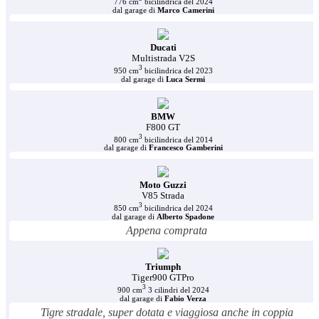
776 cm
bicilindrica del 2024
dal garage di
Marco Camerini
Ducati
Multistrada V2S
3
950 cm
bicilindrica del 2023
dal garage di
Luca Sermi
BMW
F800 GT
3
800 cm
bicilindrica del 2014
dal garage di
Francesco Gamberini
Moto Guzzi
V85 Strada
3
850 cm
bicilindrica del 2024
dal garage di
Alberto Spadone
Appena comprata
Triumph
Tiger900 GTPro
3
900 cm
3 cilindri del 2024
dal garage di
Fabio Verza
Tigre stradale, super dotata e viaggiosa anche in coppia