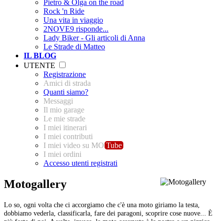
Pietro & Olga on the road
Rock 'n Ride
Una vita in viaggio
2NOVE9 risponde...
Lady Biker - Gli articoli di Anna
Le Strade di Matteo
IL BLOG
UTENTE
Registrazione
Amici di strada
Quanti siamo?
Messaggi
Il mio garage
Le mie strade
I miei itinerari
I miei contributi
I miei video su MO
Tube
I miei ordini
Accesso utenti registrati
Motogallery
Lo so, ogni volta che ci accorgiamo che c'è una moto giriamo la testa,
dobbiamo vederla, classificarla, fare dei paragoni, scoprire cose nuove... È