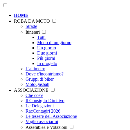
HOME
ROBA DA MOTO
Strade
Itinerari
Tutti
Meno di un giorno
Un giorno
Due giorni
Più giorni
In progetto
L'altimetro
Dove c'incontriamo?
Gruppi di biker
MotoQasbah
ASSOCIAZIONE
Che cos'è
Il Consiglio Direttivo
Le Delegazioni
RacContagiri 2026
Le tessere dell'Associazione
Voglio associarmi
Assemblea e Votazioni