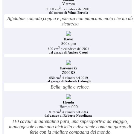
V strom
3
1000 cm
bicilindrica del 2016
dal garage di
Vilma Bertola
Affidabile,comoda,coppia e potenza non mancano,moto che mi dà
sicurezza
Kove
800x pro
3
800 cm
bicilindrica del 2024
dal garage di
Andrea Crotti
Kawasaki
Z900RS
3
950 cm
4 cilindri del 2019
dal garage di
Gabriele Calonghi
Bella, agile e veloce.
Honda
Hornet 900
3
919 cm
4 cilindri del 2003
dal garage di
Roberto Napolitano
110 cavalli di adrenalina pura, una supersportiva da viaggio,
maneggevole come una bicicletta e divertente come un giorno di
ferie con la migliore compagna del mondo