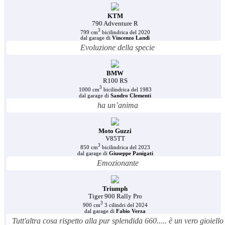
KTM
790 Adventure R
3
799 cm
bicilindrica del 2020
dal garage di
Vincenzo Landi
Evoluzione della specie
BMW
R100 RS
3
1000 cm
bicilindrica del 1983
dal garage di
Sandro Clementi
ha un’anima
Moto Guzzi
V85TT
3
850 cm
bicilindrica del 2023
dal garage di
Giuseppe Panigati
Emozionante
Triumph
Tiger 900 Rally Pro
3
900 cm
3 cilindri del 2024
dal garage di
Fabio Verza
Tutt'altra cosa rispetto alla pur splendida 660..... è un vero gioiello