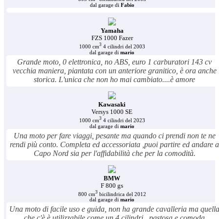
dal garage di
Fabio
Yamaha
FZS 1000 Fazer
3
1000 cm
4 cilindri del 2003
dal garage di
mario
Grande moto, 0 elettronica, no ABS, euro 1 carburatori 143 cv
vecchia maniera, piantata con un anteriore granitico, è ora anche
storica. L'unica che non ho mai cambiato....è amore
Kawasaki
Versys 1000 SE
3
1000 cm
4 cilindri del 2023
dal garage di
mario
Una moto per fare viaggi, pesante ma quando ci prendi non te ne
rendi più conto. Completa ed accessoriata ,puoi partire ed andare a
Capo Nord sia per l'affidabilità che per la comodità.
BMW
F 800 gs
3
800 cm
bicilindrica del 2012
dal garage di
mario
Una moto di facile uso e guida, non ha grande cavalleria ma quell
che c'è è utilizzabile come un 4 cilindri . pastosa e comoda