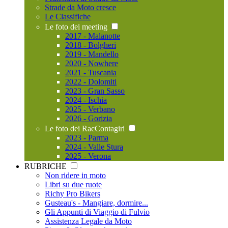
Strade da Moto cresce
Le Classifiche
Le foto dei meeting
2017 - Malanotte
2018 - Bolgheri
2019 - Mandello
2020 - Nowhere
2021 - Tuscania
2022 - Dolomiti
2023 - Gran Sasso
2024 - Ischia
2025 - Verbano
2026 - Gorizia
Le foto dei RacContagiri
2023 - Parma
2024 - Valle Stura
2025 - Verona
RUBRICHE
Non ridere in moto
Libri su due ruote
Richy Pro Bikers
Gusteau's - Mangiare, dormire...
Gli Appunti di Viaggio di Fulvio
Assistenza Legale da Moto