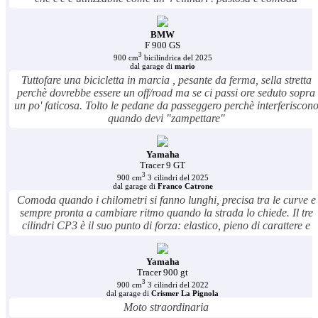
BMW
F 900 GS
3
900 cm
bicilindrica del 2025
dal garage di
mario
Tuttofare una bicicletta in marcia , pesante da ferma, sella stretta
perchè dovrebbe essere un off/road ma se ci passi ore seduto sopra
un po' faticosa. Tolto le pedane da passeggero perchè interferiscon
quando devi "zampettare"
Yamaha
Tracer 9 GT
3
900 cm
3 cilindri del 2025
dal garage di
Franco Catrone
Comoda quando i chilometri si fanno lunghi, precisa tra le curve e
sempre pronta a cambiare ritmo quando la strada lo chiede. Il tre
cilindri CP3 è il suo punto di forza: elastico, pieno di carattere e
Yamaha
Tracer 900 gt
3
900 cm
3 cilindri del 2022
dal garage di
Crismer La Pignola
Moto straordinaria