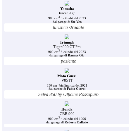
Yamaha
tracer 9 gt
3
900 cm
3 cilindri del 2023
dal garage di
Ste Ven
turistica stradale
Triumph
Tiger 900 GT Pro
3
900 cm
3 cilindri del 2023
dal garage di
Ramses Gio
paziente
Moto Guzzi
V85TT
3
850 cm
bicilindrica del 2021
dal garage di
Fabio Giorgi
Selva 850 by Officine Rossopuro
Honda
CBR 900
3
900 cm
4 cilindri del 1996
dal garage di
Roberto Ballesio