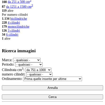
3
108
da 251 a 500 cm
3
87
da 1251 a 1500 cm
119
altre
Per numero cilindri
1.134
bicilindriche
228
4 cilindri
179
monocilindriche
126
3 cilindri
34
6 cilindri
1
altre
Ricerca immagini
Marca:
Periodo:
3
Cilindrata cm
:
numero cilindri:
Ordinamento: