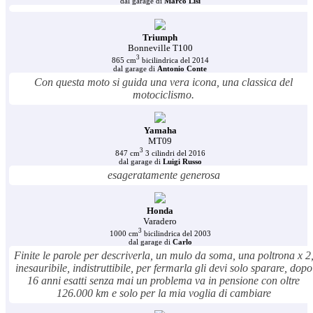
dal garage di
Marco Lisi
Triumph
Bonneville T100
3
865 cm
bicilindrica del 2014
dal garage di
Antonio Conte
Con questa moto si guida una vera icona, una classica del
motociclismo.
Yamaha
MT09
3
847 cm
3 cilindri del 2016
dal garage di
Luigi Russo
esageratamente generosa
Honda
Varadero
3
1000 cm
bicilindrica del 2003
dal garage di
Carlo
Finite le parole per descriverla, un mulo da soma, una poltrona x 2
inesauribile, indistruttibile, per fermarla gli devi solo sparare, dopo
16 anni esatti senza mai un problema va in pensione con oltre
126.000 km e solo per la mia voglia di cambiare