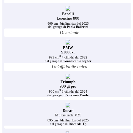
Benelli
Leoncino 800
3
800 cm
bicilindrica del 2023
dal garage di
Paolo Ballerini
Divertente
BMW
S1000xr
3
999 cm
4 cilindri del 2022
dal garage di
Gianluca Callegher
Un'affidabile belva
Triumph
900 gt pro
3
900 cm
3 cilindri del 2024
dal garage di
Vincenzo Basile
Ducati
Multistrada V2S
3
895 cm
bicilindrica del 2025
dal garage di
Riccardo Tp