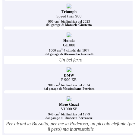
Triumph
Speed twin 900
3
900 cm
bicilindrica del 2023
dal garage di
Manuele Giustetto
Honda
Gl1000
3
1000 cm
4 cilindri del 1977
dal garage di
Alessandro Germelli
Un bel ferro
BMW
F 900 XR
3
900 cm
bicilindrica del 2024
dal garage di
Massimiliano Petricca
Moto Guzzi
V1000 SP
3
948 cm
bicilindrica del 1979
dal garage di
Umberto Ferrarese
Per alcuni la Bassotta, per me la Poderosa, un piccolo elefante (pe
il peso) ma inarrestabile