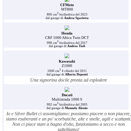
CFMoto
MT800
3
800 cm
bicilindrica del 2023
dal garage di
Andrea Sgarietta
Honda
CRF 1000 Africa Twin DCT
3
998 cm
bicilindrica del 2017
dal garage di
Andrea Tioli
Kawasaki
Z1000
3
1000 cm
4 cilindri del 2011
dal garage di
Alberto Deponti
Una signorina docile pronta ad esplodere
Ducati
Multistrada 1000 S
3
992 cm
bicilindrica del 2005
dal garage di
Manuela Alessio
Io e Silver Bullet ci assomigliamo: possiamo piacere o non piacere,
siamo esuberanti e un po' scorbutiche, alte e snelle, agili e scattanti
Non ci piace stare a bagno d'olio, funzioniamo a secco e non
saltelliamo!