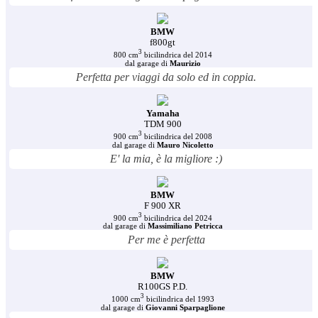
BMW
f800gt
3
800 cm
bicilindrica del 2014
dal garage di
Maurizio
Perfetta per viaggi da solo ed in coppia.
Yamaha
TDM 900
3
900 cm
bicilindrica del 2008
dal garage di
Mauro Nicoletto
E' la mia, è la migliore :)
BMW
F 900 XR
3
900 cm
bicilindrica del 2024
dal garage di
Massimiliano Petricca
Per me è perfetta
BMW
R100GS P.D.
3
1000 cm
bicilindrica del 1993
dal garage di
Giovanni Sparpaglione