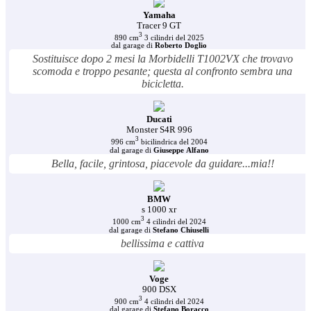
Yamaha
Tracer 9 GT
3
890 cm
3 cilindri del 2025
dal garage di
Roberto Doglio
Sostituisce dopo 2 mesi la Morbidelli T1002VX che trovavo
scomoda e troppo pesante; questa al confronto sembra una
bicicletta.
Ducati
Monster S4R 996
3
996 cm
bicilindrica del 2004
dal garage di
Giuseppe Alfano
Bella, facile, grintosa, piacevole da guidare...mia!!
BMW
s 1000 xr
3
1000 cm
4 cilindri del 2024
dal garage di
Stefano Chiuselli
bellissima e cattiva
Voge
900 DSX
3
900 cm
4 cilindri del 2024
dal garage di
Stefano Boracco