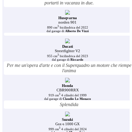
portarti in vacanza in due.
Husqvarna
norden 901
3
890 cm
bicilindrica del 2022
dal garage di
Alberto De Vizzi
Ducati
Streetfighter V2
3
955 cm
bicilindrica del 2023
dal garage di
Riccardo
Per me un'opera d'arte e con il Superquadro un motore che riempe
l'anima
Honda
CBR900RRX
3
919 cm
4 cilindri del 1999
dal garage di
Claudio Lo Monaco
Splendida
Suzuki
Gsx-s 1000 GX
3
999 cm
4 cilindri del 2024