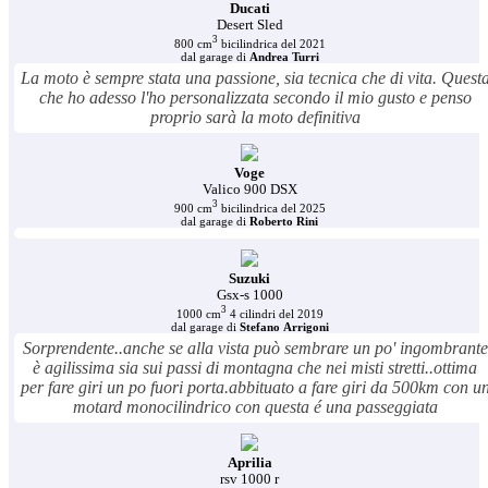
Ducati
Desert Sled
3
800 cm
bicilindrica del 2021
dal garage di
Andrea Turri
La moto è sempre stata una passione, sia tecnica che di vita. Quest
che ho adesso l'ho personalizzata secondo il mio gusto e penso
proprio sarà la moto definitiva
Voge
Valico 900 DSX
3
900 cm
bicilindrica del 2025
dal garage di
Roberto Rini
Suzuki
Gsx-s 1000
3
1000 cm
4 cilindri del 2019
dal garage di
Stefano Arrigoni
Sorprendente..anche se alla vista può sembrare un po' ingombrante
è agilissima sia sui passi di montagna che nei misti stretti..ottima
per fare giri un po fuori porta.abbituato a fare giri da 500km con u
motard monocilindrico con questa é una passeggiata
Aprilia
rsv 1000 r