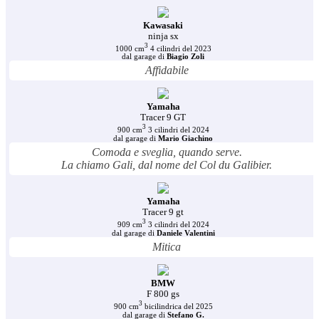
Kawasaki
ninja sx
3
1000 cm
4 cilindri del 2023
dal garage di
Biagio Zoli
Affidabile
Yamaha
Tracer 9 GT
3
900 cm
3 cilindri del 2024
dal garage di
Mario Giachino
Comoda e sveglia, quando serve.
La chiamo Gali, dal nome del Col du Galibier.
Yamaha
Tracer 9 gt
3
909 cm
3 cilindri del 2024
dal garage di
Daniele Valentini
Mitica
BMW
F 800 gs
3
900 cm
bicilindrica del 2025
dal garage di
Stefano G.