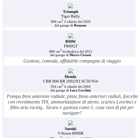
Triumph
Tiger Rally
3
900 cm
3 cilindri del 2020
dal garage di
Romano
BMW
F800GT
3
800 cm
bicilindrica del 2015
dal garage di
Marco Ciciani
Gustosa, comoda, affidabile compagna di viaggio
Honda
CBR 900 RR 2002/03 SC50 954
3
954 cm
4 cilindri del 2004
dal garage di
Luca Cecchini
Pompa freni anteriore radiale, pinze freno anteriori radiali, forcella
con rivestimento TiN, ammortizzatore di sterzo, scarico Leovinci e
filtro aria racing.. Sicura e gustosa come è, cosa vuoi di più per
navigare?
Suzuki
V-Strom 800DE
3