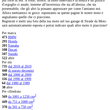
più forte di noi. A volte, invece, la moto osservata è la nostra e un pizzico
d'orgoglio ci assale, insieme all'incertezza che sia all'altezza, che sia
presentabile, che gli altri la possano apprezzare per come l'amiamo noi.
Allora mettiamoci in gioco: esponiamo su queste pagine le nostre moto e
segnaliamo quelle che ci piacciono.
Registrati e metti una foto della tua moto nel tuo garage di
Strade da Moto
:
sarà automaticamente esposta e potrai indicare quali altre moto ti piacciono!
Per marca
473
BMW
291
Honda
201
Yamaha
108
Ducati
107
Suzuki
522
altre
Per età
735
dal 2010 al 2019
440
di questo decennio
309
dal 2000 al 2009
116
dal 1990 al 1999
64
dal 1980 al 1989
38
altre
Per cilindrata
3
569
da 1001 a 1250 cm
3
449
da 751 a 1000 cm
3
370
da 501 a 750 cm