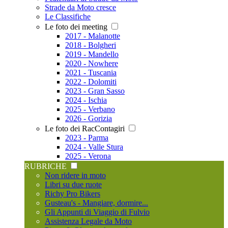
Strade da Moto cresce
Le Classifiche
Le foto dei meeting
2017 - Malanotte
2018 - Bolgheri
2019 - Mandello
2020 - Nowhere
2021 - Tuscania
2022 - Dolomiti
2023 - Gran Sasso
2024 - Ischia
2025 - Verbano
2026 - Gorizia
Le foto dei RacContagiri
2023 - Parma
2024 - Valle Stura
2025 - Verona
RUBRICHE
Non ridere in moto
Libri su due ruote
Richy Pro Bikers
Gusteau's - Mangiare, dormire...
Gli Appunti di Viaggio di Fulvio
Assistenza Legale da Moto