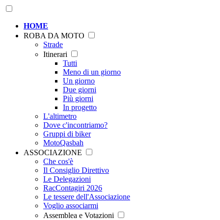
HOME
ROBA DA MOTO
Strade
Itinerari
Tutti
Meno di un giorno
Un giorno
Due giorni
Più giorni
In progetto
L'altimetro
Dove c'incontriamo?
Gruppi di biker
MotoQasbah
ASSOCIAZIONE
Che cos'è
Il Consiglio Direttivo
Le Delegazioni
RacContagiri 2026
Le tessere dell'Associazione
Voglio associarmi
Assemblea e Votazioni