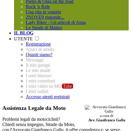
Pietro & Olga on the road
Rock 'n Ride
Una vita in viaggio
2NOVE9 risponde...
Lady Biker - Gli articoli di Anna
Le Strade di Matteo
IL BLOG
UTENTE
Registrazione
Amici di strada
Quanti siamo?
Messaggi
Il mio garage
Le mie strade
I miei itinerari
I miei contributi
I miei video su MO
Tube
I miei ordini
Accesso utenti registrati
Assistenza Legale da Moto
a cura di
Problemi legali da motociclisti?
Avv. Gianfranco Gallo
Chiedi senza impegno,
Strade da Moto
,
con l'Avvocato Gianfranco Gallo, ti offre consulenza e, se serve,