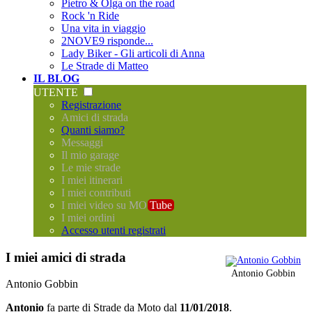
Pietro & Olga on the road
Rock 'n Ride
Una vita in viaggio
2NOVE9 risponde...
Lady Biker - Gli articoli di Anna
Le Strade di Matteo
IL BLOG
UTENTE
Registrazione
Amici di strada
Quanti siamo?
Messaggi
Il mio garage
Le mie strade
I miei itinerari
I miei contributi
I miei video su MO
Tube
I miei ordini
Accesso utenti registrati
I miei amici di strada
Antonio Gobbin
Antonio Gobbin
Antonio
fa parte di
Strade da Moto
dal
11/01/2018
.