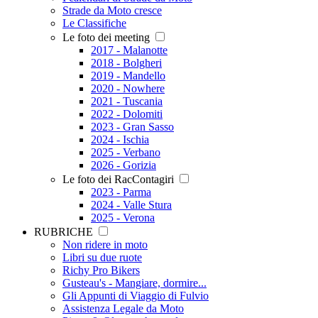
Strade da Moto cresce
Le Classifiche
Le foto dei meeting
2017 - Malanotte
2018 - Bolgheri
2019 - Mandello
2020 - Nowhere
2021 - Tuscania
2022 - Dolomiti
2023 - Gran Sasso
2024 - Ischia
2025 - Verbano
2026 - Gorizia
Le foto dei RacContagiri
2023 - Parma
2024 - Valle Stura
2025 - Verona
RUBRICHE
Non ridere in moto
Libri su due ruote
Richy Pro Bikers
Gusteau's - Mangiare, dormire...
Gli Appunti di Viaggio di Fulvio
Assistenza Legale da Moto