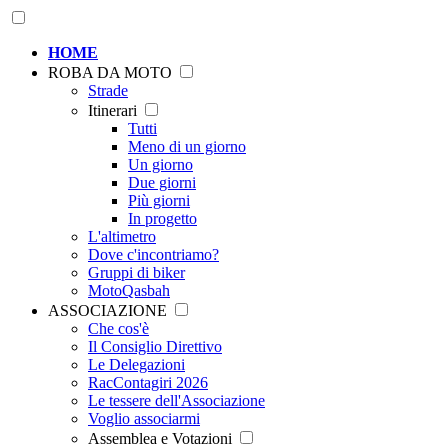
HOME
ROBA DA MOTO
Strade
Itinerari
Tutti
Meno di un giorno
Un giorno
Due giorni
Più giorni
In progetto
L'altimetro
Dove c'incontriamo?
Gruppi di biker
MotoQasbah
ASSOCIAZIONE
Che cos'è
Il Consiglio Direttivo
Le Delegazioni
RacContagiri 2026
Le tessere dell'Associazione
Voglio associarmi
Assemblea e Votazioni