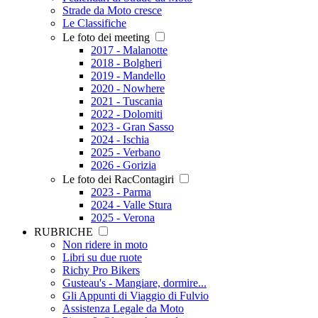
Strade da Moto cresce
Le Classifiche
Le foto dei meeting
2017 - Malanotte
2018 - Bolgheri
2019 - Mandello
2020 - Nowhere
2021 - Tuscania
2022 - Dolomiti
2023 - Gran Sasso
2024 - Ischia
2025 - Verbano
2026 - Gorizia
Le foto dei RacContagiri
2023 - Parma
2024 - Valle Stura
2025 - Verona
RUBRICHE
Non ridere in moto
Libri su due ruote
Richy Pro Bikers
Gusteau's - Mangiare, dormire...
Gli Appunti di Viaggio di Fulvio
Assistenza Legale da Moto