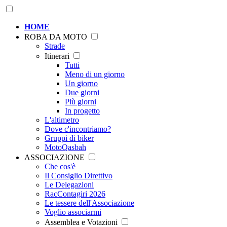
HOME
ROBA DA MOTO
Strade
Itinerari
Tutti
Meno di un giorno
Un giorno
Due giorni
Più giorni
In progetto
L'altimetro
Dove c'incontriamo?
Gruppi di biker
MotoQasbah
ASSOCIAZIONE
Che cos'è
Il Consiglio Direttivo
Le Delegazioni
RacContagiri 2026
Le tessere dell'Associazione
Voglio associarmi
Assemblea e Votazioni