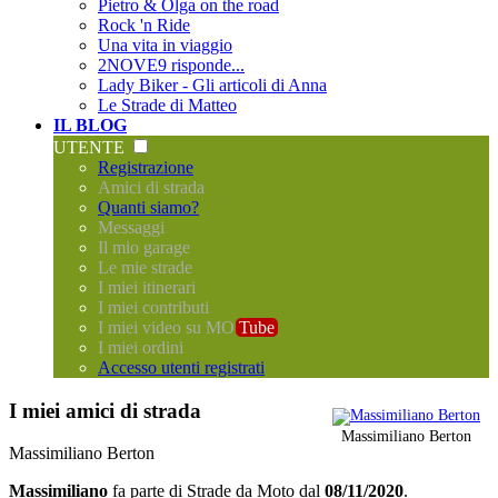
Pietro & Olga on the road
Rock 'n Ride
Una vita in viaggio
2NOVE9 risponde...
Lady Biker - Gli articoli di Anna
Le Strade di Matteo
IL BLOG
UTENTE
Registrazione
Amici di strada
Quanti siamo?
Messaggi
Il mio garage
Le mie strade
I miei itinerari
I miei contributi
I miei video su MO
Tube
I miei ordini
Accesso utenti registrati
I miei amici di strada
Massimiliano Berton
Massimiliano Berton
Massimiliano
fa parte di
Strade da Moto
dal
08/11/2020
.