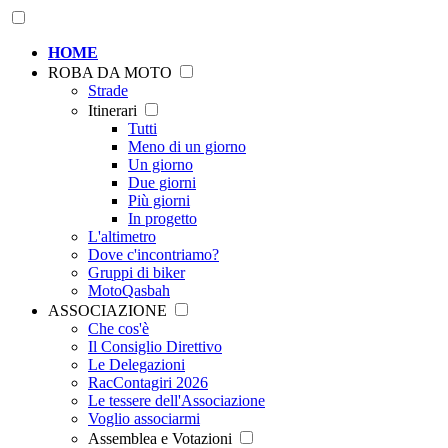
HOME
ROBA DA MOTO
Strade
Itinerari
Tutti
Meno di un giorno
Un giorno
Due giorni
Più giorni
In progetto
L'altimetro
Dove c'incontriamo?
Gruppi di biker
MotoQasbah
ASSOCIAZIONE
Che cos'è
Il Consiglio Direttivo
Le Delegazioni
RacContagiri 2026
Le tessere dell'Associazione
Voglio associarmi
Assemblea e Votazioni