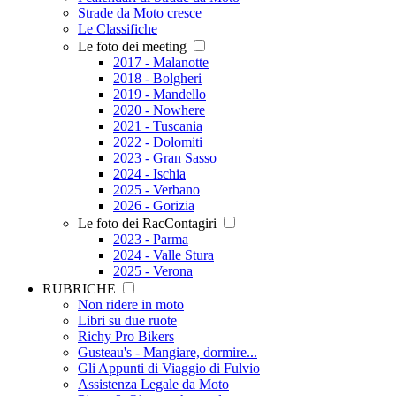
Strade da Moto cresce
Le Classifiche
Le foto dei meeting
2017 - Malanotte
2018 - Bolgheri
2019 - Mandello
2020 - Nowhere
2021 - Tuscania
2022 - Dolomiti
2023 - Gran Sasso
2024 - Ischia
2025 - Verbano
2026 - Gorizia
Le foto dei RacContagiri
2023 - Parma
2024 - Valle Stura
2025 - Verona
RUBRICHE
Non ridere in moto
Libri su due ruote
Richy Pro Bikers
Gusteau's - Mangiare, dormire...
Gli Appunti di Viaggio di Fulvio
Assistenza Legale da Moto