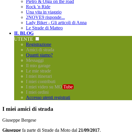
Pietro & Olga on the road
Rock 'n Ride
Una vita in viaggio
2NOVE9 risponde...
Lady Biker - Gli articoli di Anna
Le Strade di Matteo
IL BLOG
UTENTE
Registrazione
Amici di strada
Quanti siamo?
Messaggi
Il mio garage
Le mie strade
I miei itinerari
I miei contributi
I miei video su MO
Tube
I miei ordini
Accesso utenti registrati
I miei amici di strada
Giuseppe Bergese
Giuseppe
fa parte di
Strade da Moto
dal
21/09/2017
.