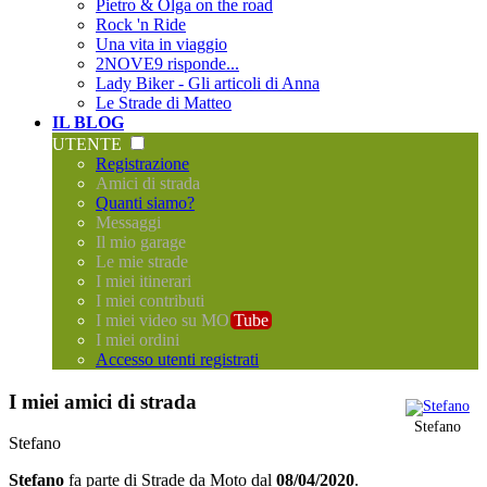
Pietro & Olga on the road
Rock 'n Ride
Una vita in viaggio
2NOVE9 risponde...
Lady Biker - Gli articoli di Anna
Le Strade di Matteo
IL BLOG
UTENTE
Registrazione
Amici di strada
Quanti siamo?
Messaggi
Il mio garage
Le mie strade
I miei itinerari
I miei contributi
I miei video su MO
Tube
I miei ordini
Accesso utenti registrati
I miei amici di strada
Stefano
Stefano
Stefano
fa parte di
Strade da Moto
dal
08/04/2020
.