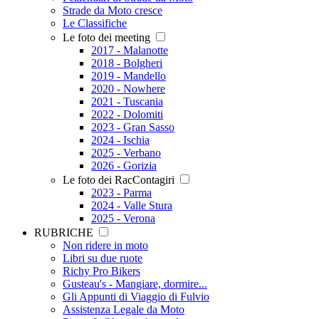
Strade da Moto cresce
Le Classifiche
Le foto dei meeting
2017 - Malanotte
2018 - Bolgheri
2019 - Mandello
2020 - Nowhere
2021 - Tuscania
2022 - Dolomiti
2023 - Gran Sasso
2024 - Ischia
2025 - Verbano
2026 - Gorizia
Le foto dei RacContagiri
2023 - Parma
2024 - Valle Stura
2025 - Verona
RUBRICHE
Non ridere in moto
Libri su due ruote
Richy Pro Bikers
Gusteau's - Mangiare, dormire...
Gli Appunti di Viaggio di Fulvio
Assistenza Legale da Moto