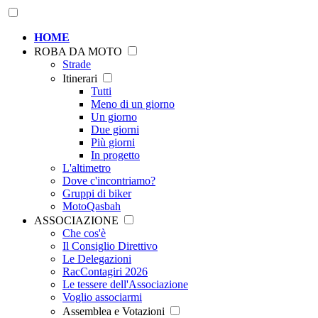
HOME
ROBA DA MOTO
Strade
Itinerari
Tutti
Meno di un giorno
Un giorno
Due giorni
Più giorni
In progetto
L'altimetro
Dove c'incontriamo?
Gruppi di biker
MotoQasbah
ASSOCIAZIONE
Che cos'è
Il Consiglio Direttivo
Le Delegazioni
RacContagiri 2026
Le tessere dell'Associazione
Voglio associarmi
Assemblea e Votazioni