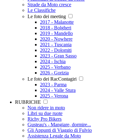
Strade da Moto cresce
Le Classifiche
Le foto dei meeting
2017 - Malanotte
2018 - Bolgheri
2019 - Mandello
2020 - Nowhere
2021 - Tuscania
2022 - Dolomiti
2023 - Gran Sasso
2024 - Ischia
2025 - Verbano
2026 - Gorizia
Le foto dei RacContagiri
2023 - Parma
2024 - Valle Stura
2025 - Verona
RUBRICHE
Non ridere in moto
Libri su due ruote
Richy Pro Bikers
Gusteau's - Mangiare, dormire...
Gli Appunti di Viaggio di Fulvio
Assistenza Legale da Moto