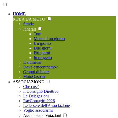
HOME
ROBA DA MOTO
Strade
Itinerari
Tutti
Meno di un giorno
Un giorno
Due giorni
Più giorni
In progetto
L'altimetro
Dove c'incontriamo?
Gruppi di biker
MotoQasbah
ASSOCIAZIONE
Che cos'è
Il Consiglio Direttivo
Le Delegazioni
RacContagiri 2026
Le tessere dell'Associazione
Voglio associarmi
Assemblea e Votazioni