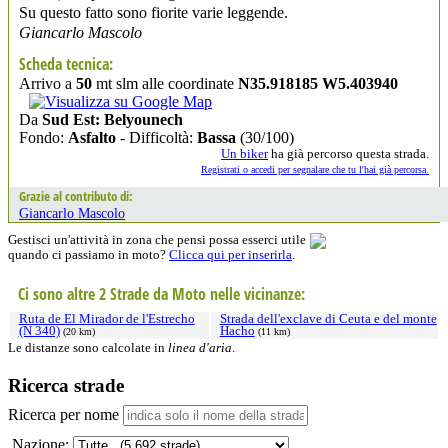
Su questo fatto sono fiorite varie leggende.
Giancarlo Mascolo
Scheda tecnica:
Arrivo a
50
mt slm alle coordinate
N35.918185 W5.403940
Da
Sud Est: Belyounech
Fondo:
Asfalto
- Difficoltà:
Bassa
(30/100)
Un biker
ha già percorso questa strada.
Registrati o accedi per segnalare che tu l'hai già percorsa.
Grazie al contributo di:
Giancarlo Mascolo
Gestisci un'attività in zona che pensi possa esserci utile
quando ci passiamo in moto?
Clicca qui per inserirla
.
Ci sono altre 2 Strade da Moto nelle vicinanze:
Ruta de El Mirador de l'Estrecho
Strada dell'exclave di Ceuta e del monte
(N 340)
Hacho
(20 km)
(11 km)
Le distanze sono calcolate in
linea d'aria
.
Ricerca strade
Ricerca per nome
Nazione: