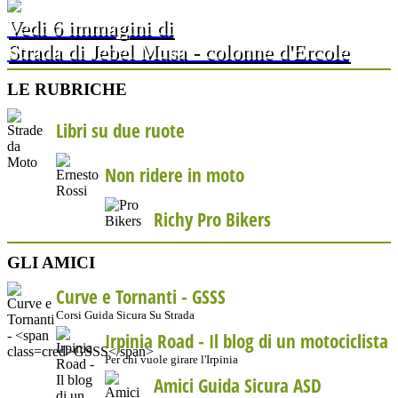
Vedi 6 immagini di
Strada di Jebel Musa - colonne d'Ercole
LE RUBRICHE
Libri su due ruote
Non ridere in moto
Richy Pro Bikers
GLI AMICI
Curve e Tornanti -
GSSS
Corsi Guida Sicura Su Strada
Irpinia Road - Il blog di un motociclista
Per chi vuole girare l'Irpinia
Amici Guida Sicura ASD