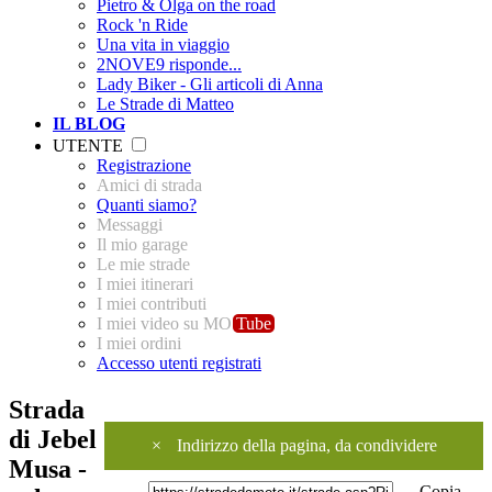
Pietro & Olga on the road
Rock 'n Ride
Una vita in viaggio
2NOVE9 risponde...
Lady Biker - Gli articoli di Anna
Le Strade di Matteo
IL BLOG
UTENTE
Registrazione
Amici di strada
Quanti siamo?
Messaggi
Il mio garage
Le mie strade
I miei itinerari
I miei contributi
I miei video su MO
Tube
I miei ordini
Accesso utenti registrati
Strada
di Jebel
×
Indirizzo della pagina, da condividere
Musa -
Copia