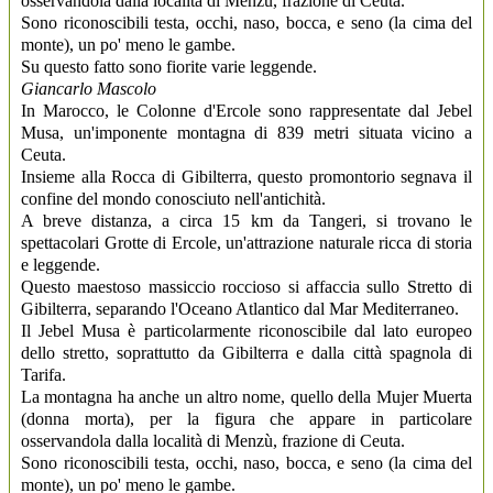
osservandola dalla località di Menzù, frazione di Ceuta.
Sono riconoscibili testa, occhi, naso, bocca, e seno (la cima del
monte), un po' meno le gambe.
Su questo fatto sono fiorite varie leggende.
Giancarlo Mascolo
In Marocco, le Colonne d'Ercole sono rappresentate dal Jebel
Musa, un'imponente montagna di 839 metri situata vicino a
Ceuta.
Insieme alla Rocca di Gibilterra, questo promontorio segnava il
confine del mondo conosciuto nell'antichità.
A breve distanza, a circa 15 km da Tangeri, si trovano le
spettacolari Grotte di Ercole, un'attrazione naturale ricca di storia
e leggende.
Questo maestoso massiccio roccioso si affaccia sullo Stretto di
Gibilterra, separando l'Oceano Atlantico dal Mar Mediterraneo.
Il Jebel Musa è particolarmente riconoscibile dal lato europeo
dello stretto, soprattutto da Gibilterra e dalla città spagnola di
Tarifa.
La montagna ha anche un altro nome, quello della Mujer Muerta
(donna morta), per la figura che appare in particolare
osservandola dalla località di Menzù, frazione di Ceuta.
Sono riconoscibili testa, occhi, naso, bocca, e seno (la cima del
monte), un po' meno le gambe.