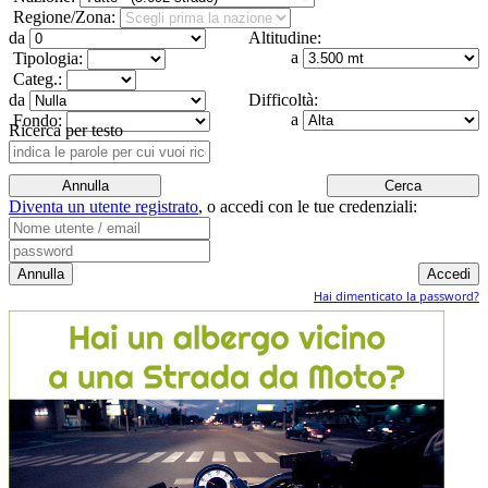
Regione/Zona:
da
Altitudine:
a
Tipologia:
Categ.:
da
Difficoltà:
a
Fondo:
Ricerca per testo
Diventa un utente registrato
,
o accedi con le tue credenziali:
Hai dimenticato la password?