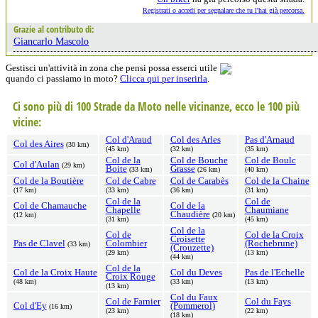
Registrati o accedi per segnalare che tu l'hai già percorsa.
Grazie al contributo di:
Giancarlo Mascolo
Gestisci un'attività in zona che pensi possa esserci utile
quando ci passiamo in moto?
Clicca qui per inserirla
.
Ci sono più di 100 Strade da Moto nelle vicinanze, ecco le 100 più
vicine:
Col d'Araud
Col des Arles
Pas d'Arnaud
Col des Aires
(30 km)
(45 km)
(32 km)
(35 km)
Col de la
Col de Bouche
Col de Boulc
Col d'Aulan
(29 km)
Boite
Grasse
(33 km)
(26 km)
(40 km)
Col de la Boutière
Col de Cabre
Col de Carabès
Col de la Chaine
(17 km)
(33 km)
(36 km)
(31 km)
Col de la
Col de
Col de Chamauche
Col de la
Chapelle
Chaumiane
Chaudière
(12 km)
(20 km)
(31 km)
(45 km)
Col de la
Col de
Col de la Croix
Croisette
Pas de Clavel
Colombier
(Rochebrune)
(33 km)
(Crouzette)
(29 km)
(13 km)
(44 km)
Col de la
Col de la Croix Haute
Col du Deves
Pas de l'Echelle
Croix Rouge
(48 km)
(33 km)
(13 km)
(13 km)
Col du Faux
Col de Farnier
Col du Fays
Col d'Ey
(Pommerol)
(16 km)
(23 km)
(22 km)
(18 km)