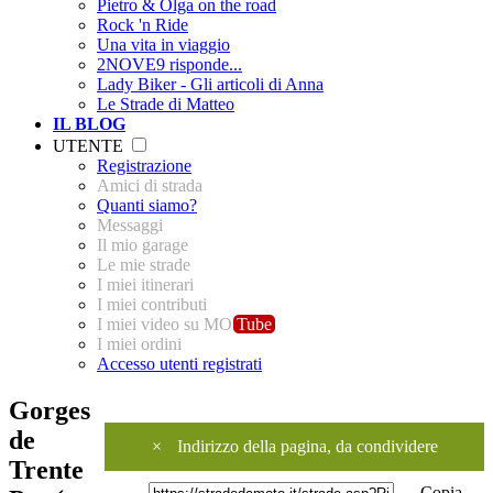
Pietro & Olga on the road
Rock 'n Ride
Una vita in viaggio
2NOVE9 risponde...
Lady Biker - Gli articoli di Anna
Le Strade di Matteo
IL BLOG
UTENTE
Registrazione
Amici di strada
Quanti siamo?
Messaggi
Il mio garage
Le mie strade
I miei itinerari
I miei contributi
I miei video su MO
Tube
I miei ordini
Accesso utenti registrati
Gorges
de
×
Indirizzo della pagina, da condividere
Trente
Copia