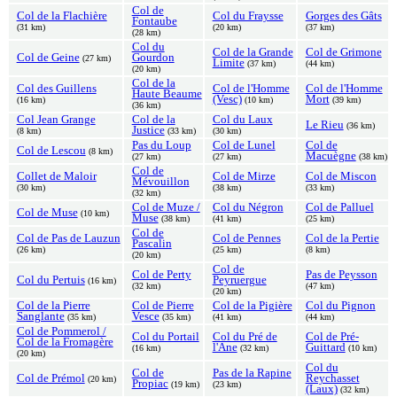
Col de
Col de la Flachière
Col du Fraysse
Gorges des Gâts
Fontaube
(31 km)
(20 km)
(37 km)
(28 km)
Col du
Col de la Grande
Col de Grimone
Col de Geine
Gourdon
(27 km)
Limite
(37 km)
(44 km)
(20 km)
Col de la
Col des Guillens
Col de l'Homme
Col de l'Homme
Haute Beaume
(Vesc)
Mort
(16 km)
(10 km)
(39 km)
(36 km)
Col Jean Grange
Col de la
Col du Laux
Le Rieu
(36 km)
Justice
(8 km)
(33 km)
(30 km)
Pas du Loup
Col de Lunel
Col de
Col de Lescou
(8 km)
Macuègne
(27 km)
(27 km)
(38 km)
Col de
Collet de Maloir
Col de Mirze
Col de Miscon
Mévouillon
(30 km)
(38 km)
(33 km)
(32 km)
Col de Muze /
Col du Négron
Col de Palluel
Col de Muse
(10 km)
Muse
(38 km)
(41 km)
(25 km)
Col de
Col de Pas de Lauzun
Col de Pennes
Col de la Pertie
Pascalin
(26 km)
(25 km)
(8 km)
(20 km)
Col de
Col de Perty
Pas de Peysson
Col du Pertuis
Peyruergue
(16 km)
(32 km)
(47 km)
(20 km)
Col de la Pierre
Col de Pierre
Col de la Pigière
Col du Pignon
Sanglante
Vesce
(35 km)
(35 km)
(41 km)
(44 km)
Col de Pommerol /
Col du Portail
Col du Pré de
Col de Pré-
Col de la Fromagère
l'Ane
Guittard
(16 km)
(32 km)
(10 km)
(20 km)
Col du
Col de
Pas de la Rapine
Col de Prémol
Reychasset
(20 km)
Propiac
(19 km)
(23 km)
(Laux)
(32 km)