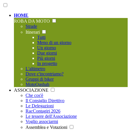
HOME
ROBA DA MOTO
Strade
Itinerari
Tutti
Meno di un giorno
Un giorno
Due giorni
Più giorni
In progetto
L'altimetro
Dove c'incontriamo?
Gruppi di biker
MotoQasbah
ASSOCIAZIONE
Che cos'è
Il Consiglio Direttivo
Le Delegazioni
RacContagiri 2026
Le tessere dell'Associazione
Voglio associarmi
Assemblea e Votazioni