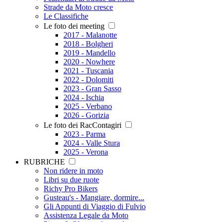
Strade da Moto cresce
Le Classifiche
Le foto dei meeting
2017 - Malanotte
2018 - Bolgheri
2019 - Mandello
2020 - Nowhere
2021 - Tuscania
2022 - Dolomiti
2023 - Gran Sasso
2024 - Ischia
2025 - Verbano
2026 - Gorizia
Le foto dei RacContagiri
2023 - Parma
2024 - Valle Stura
2025 - Verona
RUBRICHE
Non ridere in moto
Libri su due ruote
Richy Pro Bikers
Gusteau's - Mangiare, dormire...
Gli Appunti di Viaggio di Fulvio
Assistenza Legale da Moto