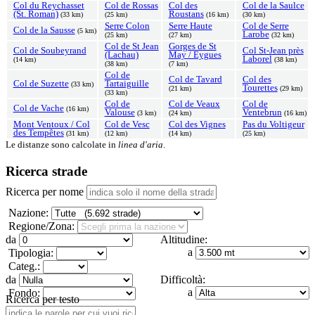
Col du Reychasset
Col de Rossas
Col des
Col de la Saulce
(St. Roman)
Roustans
(33 km)
(25 km)
(16 km)
(30 km)
Serre Colon
Serre Haute
Col de Serre
Col de la Sausse
(5 km)
Larobe
(25 km)
(27 km)
(32 km)
Col de St Jean
Gorges de St
Col de Soubeyrand
Col St-Jean près
(Lachau)
May / Eygues
Laborel
(14 km)
(38 km)
(38 km)
(7 km)
Col de
Col de Tavard
Col des
Col de Suzette
Tartaiguille
(33 km)
Tourettes
(21 km)
(29 km)
(33 km)
Col de
Col de Veaux
Col de
Col de Vache
(16 km)
Valouse
Ventebrun
(3 km)
(24 km)
(16 km)
Mont Ventoux / Col
Col de Vesc
Col des Vignes
Pas du Voltigeur
des Tempêtes
(31 km)
(12 km)
(14 km)
(25 km)
Le distanze sono calcolate in
linea d'aria
.
Ricerca strade
Ricerca per nome
Nazione:
Regione/Zona:
da
Altitudine:
a
Tipologia:
Categ.:
da
Difficoltà:
a
Fondo:
Ricerca per testo