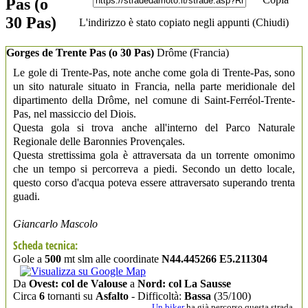
Pas (o
30 Pas)
L'indirizzo è stato copiato negli appunti (
Chiudi
)
Gorges de Trente Pas (o 30 Pas)
Drôme
(Francia)
Le gole di Trente-Pas, note anche come gola di Trente-Pas, sono
un sito naturale situato in Francia, nella parte meridionale del
dipartimento della Drôme, nel comune di Saint-Ferréol-Trente-
Pas, nel massiccio del Diois.
Questa gola si trova anche all'interno del Parco Naturale
Regionale delle Baronnies Provençales.
Questa strettissima gola è attraversata da un torrente omonimo
che un tempo si percorreva a piedi. Secondo un detto locale,
questo corso d'acqua poteva essere attraversato superando trenta
guadi.
Giancarlo Mascolo
Scheda tecnica:
Gole a
500
mt slm alle coordinate
N44.445266 E5.211304
Da
Ovest: col de Valouse
a
Nord: col La Sausse
Circa
6
tornanti su
Asfalto
- Difficoltà:
Bassa
(35/100)
Un biker
ha già percorso questa strada.