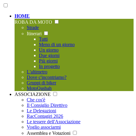
HOME
ROBA DA MOTO
Strade
Itinerari
Tutti
Meno di un giorno
Un giorno
Due giorni
Più giorni
In progetto
L'altimetro
Dove c'incontriamo?
Gruppi di biker
MotoQasbah
ASSOCIAZIONE
Che cos'è
Il Consiglio Direttivo
Le Delegazioni
RacContagiri 2026
Le tessere dell'Associazione
Voglio associarmi
Assemblea e Votazioni