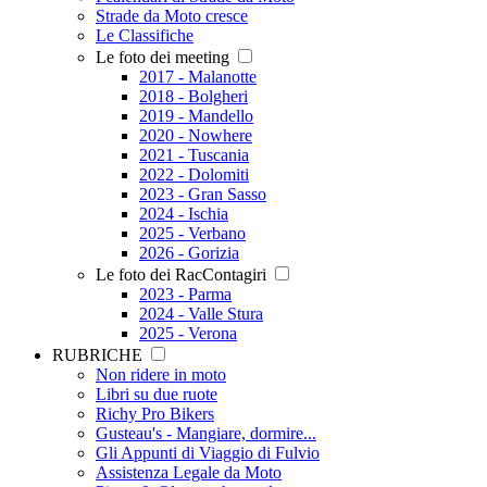
Strade da Moto cresce
Le Classifiche
Le foto dei meeting
2017 - Malanotte
2018 - Bolgheri
2019 - Mandello
2020 - Nowhere
2021 - Tuscania
2022 - Dolomiti
2023 - Gran Sasso
2024 - Ischia
2025 - Verbano
2026 - Gorizia
Le foto dei RacContagiri
2023 - Parma
2024 - Valle Stura
2025 - Verona
RUBRICHE
Non ridere in moto
Libri su due ruote
Richy Pro Bikers
Gusteau's - Mangiare, dormire...
Gli Appunti di Viaggio di Fulvio
Assistenza Legale da Moto