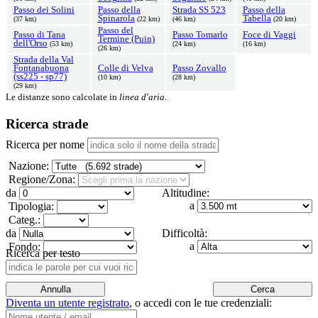
Passo dei Solini
Passo della
Strada SS 523
Passo della
Spinarola
Tabella
(37 km)
(22 km)
(46 km)
(20 km)
Passo del
Passo di Tana
Passo Tomarlo
Foce di Vaggi
Termine (Puin)
dell'Orso
(53 km)
(24 km)
(16 km)
(26 km)
Strada della Val
Fontanabuona
Colle di Velva
Passo Zovallo
(ss225 - sp77)
(10 km)
(28 km)
(29 km)
Le distanze sono calcolate in
linea d'aria
.
Ricerca strade
Ricerca per nome
Nazione:
Regione/Zona:
da
Altitudine:
a
Tipologia:
Categ.:
da
Difficoltà:
a
Fondo:
Ricerca per testo
Diventa un utente registrato
,
o accedi con le tue credenziali: