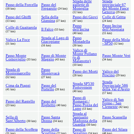
Strada delle
Strada
Passo della Forcella
Passo del
gallerie di
provinciale 67
Fregarolo
Moneglia
del Monte Fasce
(18 km)
(24 km)
Genova
(12 km)
(29 km)
Passo del Ghiffi
Sella della
Passo dei Giovi
Colle di Gritta
Giassina
(13 km)
(27 km)
(47 km)
(24 km)
Passo
Passo Incisa
Colle di Guaitarola
Il Falco
dell'Incisa
dell'Agugiaia
(53 km)
(17 km)
(40 km)
(15 km)
Strada al Lago di
Passo
Valico La Foce
Passo della Mola
Giacopiane
Mistadella
- SP50
(51 km)
(12 km)
(16 km)
(30 km)
Valico di
Monte Pollano
Passo Monte
Passo di Monte
Passo Monte Veri
(o di
Cornoviglio
Maggio
(33 km)
(43 km)
(34 km)
Malanotte)
(10 km)
Strada di
Passo
Passo dei Morti
Valico del
Montemarcello
Montevacà
Pescino
(28 km)
(29 km)
(52 km)
(27 km)
Strada
Strada SP530
Cima da Piaggi
Passo del
Provinciale 586
Portovenere
Portello
della Val d'Aveto
(41 km)
(28 km)
(40 km)
(17 km)
Passo di
Valico di San
Passo del Rastello
Passo del
Romaggi /
Fermo / San
Righetto
Passo Pozza del
(23 km)
(40 km)
Clemente
(42 km)
Lupo
(13 km)
Strada al
Sella di
Passo Santa
Santuario
Passo Scassella
Sant'Alberto
Donna
Madonna della
(30 km)
(34 km)
(19 km)
Guardia
(50 km)
Passo della Scoffera
Passo della
Passo di
Passo del Silara
Scoglina
Segalino
(31 km)
(22 km)
(24 km)
(48 km)