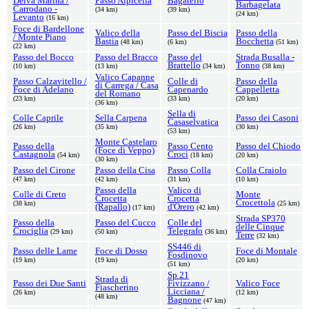
Deiva Marina /
Passo Alpicella
Bagatello
Barbagelata
Carrodano -
(34 km)
(39 km)
(24 km)
Levanto
(16 km)
Foce di Bardellone
Valico della
Passo del Biscia
Passo della
/ Monte Piano
Bastia
Bocchetta
(48 km)
(6 km)
(51 km)
(22 km)
Passo del Bocco
Passo del Bracco
Passo del
Strada Busalla -
Brattello
Tonno
(10 km)
(13 km)
(34 km)
(38 km)
Valico Capanne
Passo Calzavitello /
Colle di
Passo della
di Carrega / Casa
Foce di Adelano
Capenardo
Cappelletta
del Romano
(23 km)
(33 km)
(20 km)
(36 km)
Sella di
Colle Caprile
Sella Carpena
Passo dei Casoni
Casaselvatica
(26 km)
(35 km)
(30 km)
(53 km)
Monte Castelaro
Passo della
Passo Cento
Passo del Chiodo
(Foce di Veppo)
Castagnola
Croci
(54 km)
(18 km)
(20 km)
(30 km)
Passo del Cirone
Passo della Cisa
Passo Colla
Colla Craiolo
(47 km)
(42 km)
(31 km)
(10 km)
Passo della
Valico di
Colle di Creto
Monte
Crocetta
Crocetta
Crocettola
(38 km)
(25 km)
(Rapallo)
d'Orero
(17 km)
(42 km)
Strada SP370
Passo della
Passo del Cucco
Colle del
delle Cinque
Crociglia
Telegrafo
(29 km)
(50 km)
(36 km)
Terre
(32 km)
SS446 di
Passo delle Lame
Foce di Dosso
Foce di Montale
Fosdinovo
(19 km)
(19 km)
(20 km)
(51 km)
Sp 21
Strada di
Passo dei Due Santi
Fivizzano /
Valico Foce
Fiascherino
Licciana /
(26 km)
(12 km)
(48 km)
Bagnone
(47 km)