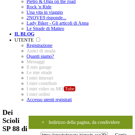
Pietro & Olga on the road
Rock 'n Ride
Una vita in viaggio
2NOVE9 risponde...
Lady Biker - Gli articoli di Anna
Le Strade di Matteo
IL BLOG
UTENTE
Registrazione
Amici di strada
Quanti siamo?
Messaggi
Il mio garage
Le mie strade
I miei itinerari
I miei contributi
I miei video su MO
Tube
I miei ordini
Accesso utenti registrati
Dei
Scioli
×
Indirizzo della pagina, da condividere
SP 88 di
Copia