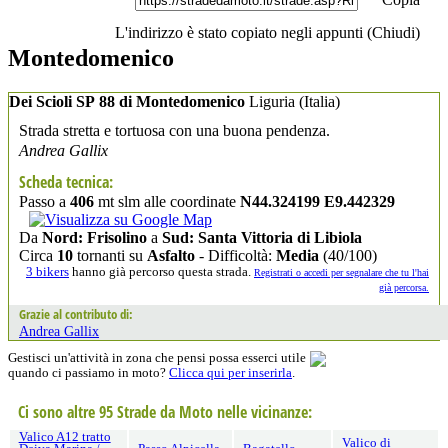
L'indirizzo è stato copiato negli appunti (
Chiudi
)
Montedomenico
Dei Scioli SP 88 di Montedomenico
Liguria
(Italia)
Strada stretta e tortuosa con una buona pendenza.
Andrea Gallix
Scheda tecnica:
Passo a
406
mt slm alle coordinate
N44.324199 E9.442329
Da
Nord: Frisolino
a
Sud: Santa Vittoria di Libiola
Circa
10
tornanti su
Asfalto
- Difficoltà:
Media
(40/100)
3 bikers
hanno già percorso questa strada.
Registrati o accedi per segnalare che tu l'hai
già percorsa.
Grazie al contributo di:
Andrea Gallix
Gestisci un'attività in zona che pensi possa esserci utile
quando ci passiamo in moto?
Clicca qui per inserirla
.
Ci sono altre 95 Strade da Moto nelle vicinanze:
Valico A12 tratto
Valico di