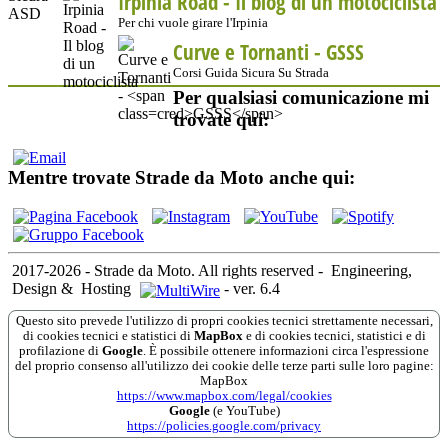
Irpinia Road - Il blog di un motociclista
Per chi vuole girare l'Irpinia
Curve e Tornanti -
GSSS
Corsi Guida Sicura Su Strada
Per qualsiasi comunicazione mi
trovate qui:
Mentre trovate Strade da Moto anche qui:
2017-2026 - Strade da Moto. All rights reserved
-
Engineering,
Design &
Hosting
-
ver. 6.4
Questo sito prevede l'utilizzo di propri cookies tecnici strettamente necessari,
di cookies tecnici e statistici di
MapBox
e di cookies tecnici, statistici e di
profilazione di
Google
. È possibile ottenere informazioni circa l'espressione
del proprio consenso all'utilizzo dei cookie delle terze parti sulle loro pagine:
MapBox
https://www.mapbox.com/legal/cookies
Google
(e YouTube)
https://policies.google.com/privacy