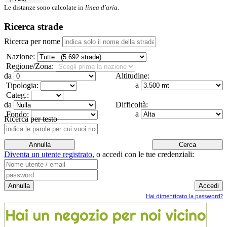
Le distanze sono calcolate in
linea d'aria
.
Ricerca strade
Ricerca per nome
Nazione:
Regione/Zona:
da
Altitudine:
a
Tipologia:
Categ.:
da
Difficoltà:
a
Fondo:
Ricerca per testo
Diventa un utente registrato
,
o accedi con le tue credenziali:
Hai dimenticato la password?