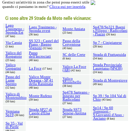
Gestisci un'attività in zona che pensi possa esserci utile
quando ci passiamo in moto?
Clicca qui per inserirla
.
Ci sono altre 29 Strade da Moto nelle vicinanze:
Lago
Lago Trasimeno -
Sp478/Sp321 Bagni
Trasimeno -
Monte Amiata
Sponda ovest
s.Filippo - Radicofani
Sponda Est
(23 km)
- Piazze
(36 km)
(26 km)
(47 km)
SS 323 - Castel del
Passo della
Via Cassia
Sp 7 - Cinigianese
Piano - Bagno
Cerventosa
(5 km)
(28 km)
Vignoni
(12 km)
(43 km)
Valico del
Passo
SC delle Crete
Strada di Frattaguida
Rospatoio
dell'Incrociati
(6 km)
(54 km)
(23 km)
(40 km)
Valico
Strada Provinciale
Valico La Foce
Gosparini
La Foce
Lauretana (SP438)
(17 km)
(AR)
(42 km)
(44 km)
(24 km)
Passo del
Valico Monte
Valico
Lume
Dogana - SP 41
Strada di Montegiove
Montebello
Spento
della Rassinata
(49 km)
(38 km)
(12 km)
(48 km)
Sp478 Sarteano -
Valico di
Monte Rufeno
Innesto per
Sp 39 / Sp 104 Val di
Montenibbio
Radicofani
Chio
(39 km)
(43 km)
(50 km)
(27 km)
Sp14 / Sp 60
Strada SP27 di
Strada SS73
Verniana
Torrenieri -
Casole d'Elsa
Senese-Aretina
Sp19
S.Giovanni d'Asso -
(30 km)
(54 km)
(27 km)
Asciano
(8 km)
Sp 35 - Val
di Pierle
(44 km)