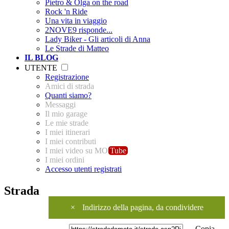
Pietro & Olga on the road
Rock 'n Ride
Una vita in viaggio
2NOVE9 risponde...
Lady Biker - Gli articoli di Anna
Le Strade di Matteo
IL BLOG
UTENTE
Registrazione
Amici di strada
Quanti siamo?
Messaggi
Il mio garage
Le mie strade
I miei itinerari
I miei contributi
I miei video su MO
Tube
I miei ordini
Accesso utenti registrati
Strada
×
Indirizzo della pagina, da condividere
Copia