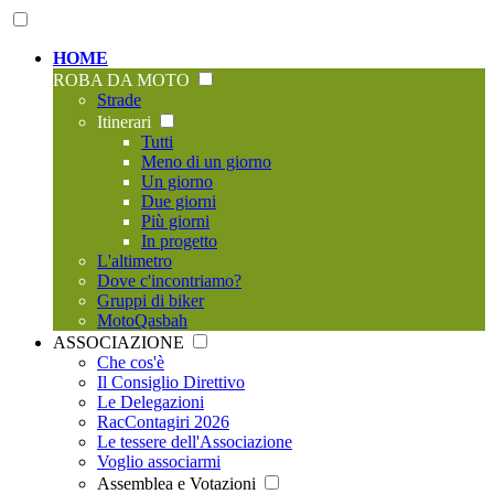
HOME
ROBA DA MOTO
Strade
Itinerari
Tutti
Meno di un giorno
Un giorno
Due giorni
Più giorni
In progetto
L'altimetro
Dove c'incontriamo?
Gruppi di biker
MotoQasbah
ASSOCIAZIONE
Che cos'è
Il Consiglio Direttivo
Le Delegazioni
RacContagiri 2026
Le tessere dell'Associazione
Voglio associarmi
Assemblea e Votazioni