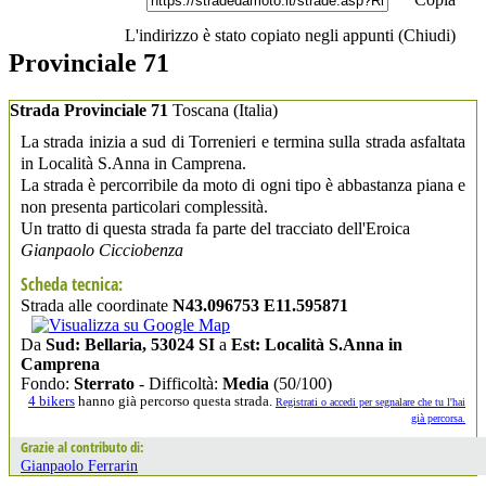
L'indirizzo è stato copiato negli appunti (
Chiudi
)
Provinciale 71
Strada Provinciale 71
Toscana
(Italia)
La strada inizia a sud di Torrenieri e termina sulla strada asfaltata
in Località S.Anna in Camprena.
La strada è percorribile da moto di ogni tipo è abbastanza piana e
non presenta particolari complessità.
Un tratto di questa strada fa parte del tracciato dell'Eroica
Gianpaolo Cicciobenza
Scheda tecnica:
Strada alle coordinate
N43.096753 E11.595871
Da
Sud: Bellaria, 53024 SI
a
Est: Località S.Anna in
Camprena
Fondo:
Sterrato
- Difficoltà:
Media
(50/100)
4 bikers
hanno già percorso questa strada.
Registrati o accedi per segnalare che tu l'hai
già percorsa.
Grazie al contributo di:
Gianpaolo Ferrarin