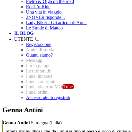
Pietro & Olga on the road
Rock 'n Ride
Una vita in viaggio
2NOVE9 risponde...
Lady Biker - Gli articoli di Anna
Le Strade di Matteo
IL BLOG
UTENTE
Registrazione
Amici di strada
Quanti siamo?
Messaggi
Il mio garage
Le mie strade
I miei itinerari
I miei contributi
I miei video su MO
Tube
I miei ordini
Accesso utenti registrati
Genna Antini
Genna Antini
Sardegna
(Italia)
Strada meravigliosa che da Lanusei fino al passo è ricco di curve e c