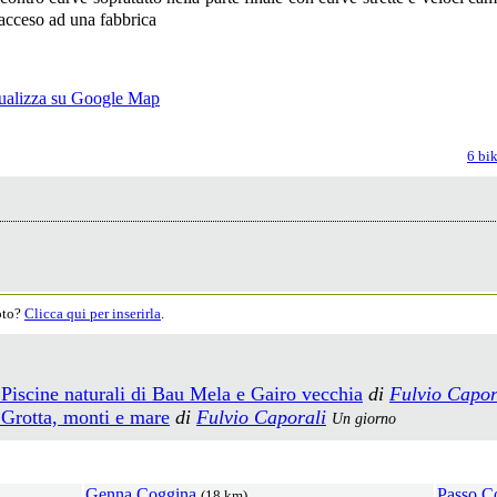
 acceso ad una fabbrica
6 bik
moto?
Clicca qui per inserirla
.
7 Piscine naturali di Bau Mela e Gairo vecchia
di
Fulvio Capor
6 Grotta, monti e mare
di
Fulvio Caporali
Un giorno
Genna Coggina
Passo C
(18 km)