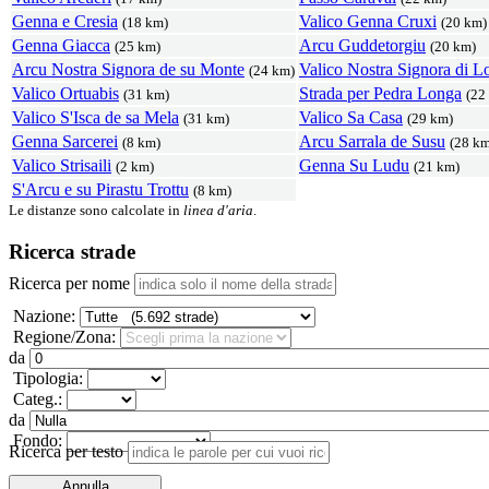
Genna e Cresia
Valico Genna Cruxi
(18 km)
(20 km)
Genna Giacca
Arcu Guddetorgiu
(25 km)
(20 km)
Arcu Nostra Signora de su Monte
Valico Nostra Signora di L
(24 km)
Valico Ortuabis
Strada per Pedra Longa
(31 km)
(22
Valico S'Isca de sa Mela
Valico Sa Casa
(31 km)
(29 km)
Genna Sarcerei
Arcu Sarrala de Susu
(8 km)
(28 km
Valico Strisaili
Genna Su Ludu
(2 km)
(21 km)
S'Arcu e su Pirastu Trottu
(8 km)
Le distanze sono calcolate in
linea d'aria
.
Ricerca strade
Ricerca per nome
Nazione:
Regione/Zona:
da
Tipologia:
Categ.:
da
Fondo:
Ricerca per testo