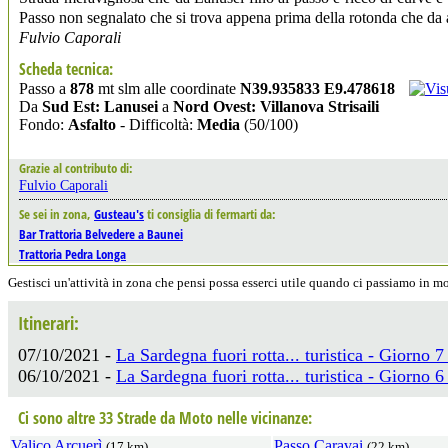
Passo non segnalato che si trova appena prima della rotonda che da
Fulvio Caporali
Scheda tecnica:
Passo a
878
mt slm alle coordinate
N39.935833 E9.478618
Da
Sud Est: Lanusei
a
Nord Ovest: Villanova Strisaili
Fondo:
Asfalto
- Difficoltà:
Media
(50/100)
Grazie al contributo di:
Fulvio Caporali
Se sei in zona,
Gusteau's
ti consiglia di fermarti da:
Bar Trattoria Belvedere a Baunei
Trattoria Pedra Longa
Gestisci un'attività in zona che pensi possa esserci utile quando ci passiamo in 
Itinerari:
07/10/2021 -
La Sardegna fuori rotta... turistica - Giorno 
06/10/2021 -
La Sardegna fuori rotta... turistica - Giorno 
Ci sono altre 33 Strade da Moto nelle vicinanze:
Valico Arcuerì
Passo Caravai
(17 km)
(22 km)