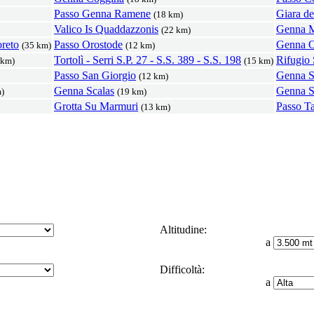
Passo Genna Ramene
Giara de
(18 km)
Valico Is Quaddazzonis
Genna 
(22 km)
oreto
Passo Orostode
Genna O
(35 km)
(12 km)
Tortolì - Serri S.P. 27 - S.S. 389 - S.S. 198
Rifugio
 km)
(15 km)
Passo San Giorgio
Genna S
(12 km)
Genna Scalas
Genna S
)
(19 km)
Grotta Su Marmuri
Passo Ta
(13 km)
Altitudine:
a
Difficoltà:
a