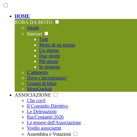
HOME
ROBA DA MOTO
Strade
Itinerari
Tutti
Meno di un giorno
Un giorno
Due giorni
Più giorni
In progetto
L'altimetro
Dove c'incontriamo?
Gruppi di biker
MotoQasbah
ASSOCIAZIONE
Che cos'è
Il Consiglio Direttivo
Le Delegazioni
RacContagiri 2026
Le tessere dell'Associazione
Voglio associarmi
Assemblea e Votazioni