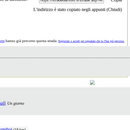
L'indirizzo è stato copiato negli appunti (
Chiudi
)
ers
hanno già percorso questa strada.
Registrati o accedi per segnalare che tu l'hai già percorsa.
ali
Un giorno
orreboi
(19 km)