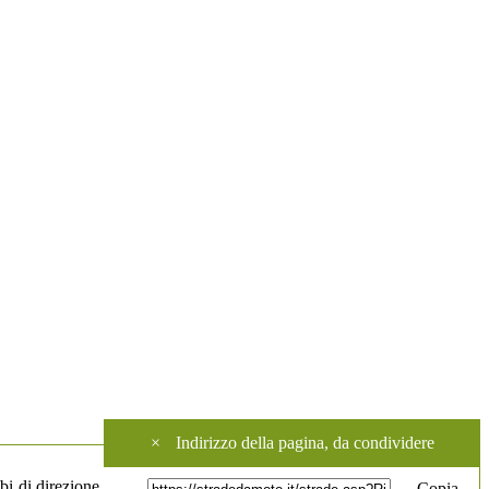
×
Indirizzo della pagina, da condividere
bi di direzione.
Copia