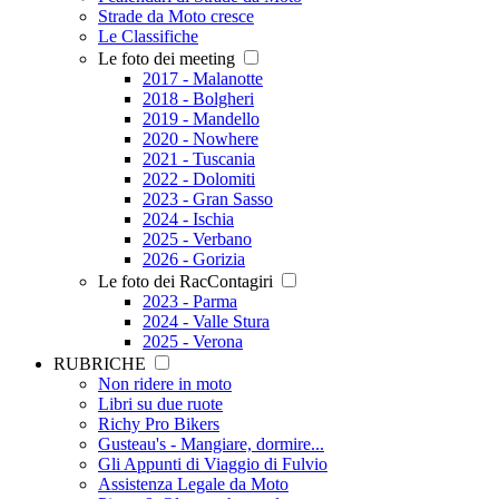
Strade da Moto cresce
Le Classifiche
Le foto dei meeting
2017 - Malanotte
2018 - Bolgheri
2019 - Mandello
2020 - Nowhere
2021 - Tuscania
2022 - Dolomiti
2023 - Gran Sasso
2024 - Ischia
2025 - Verbano
2026 - Gorizia
Le foto dei RacContagiri
2023 - Parma
2024 - Valle Stura
2025 - Verona
RUBRICHE
Non ridere in moto
Libri su due ruote
Richy Pro Bikers
Gusteau's - Mangiare, dormire...
Gli Appunti di Viaggio di Fulvio
Assistenza Legale da Moto