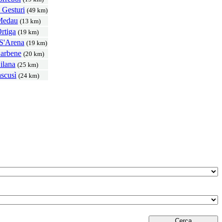
 Gesturi
(49 km)
Medau
(13 km)
rtiga
(19 km)
 S'Arena
(19 km)
arbene
(20 km)
ilana
(25 km)
scusì
(24 km)