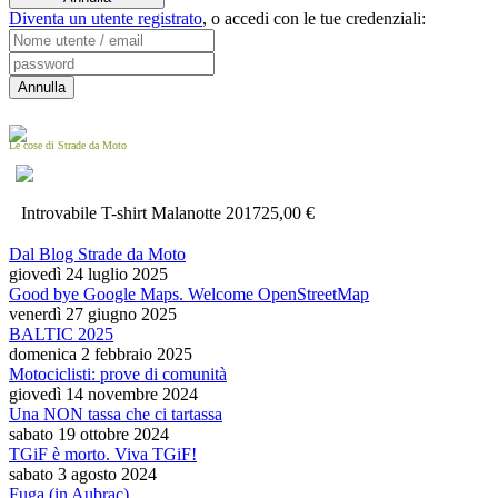
Diventa un utente registrato
,
o accedi con le tue credenziali:
Le cose di Strade da Moto
Introvabile T-shirt Malanotte 2017
25,00 €
Dal Blog Strade da Moto
giovedì 24 luglio 2025
Good bye Google Maps. Welcome OpenStreetMap
venerdì 27 giugno 2025
BALTIC 2025
domenica 2 febbraio 2025
Motociclisti: prove di comunità
giovedì 14 novembre 2024
Una NON tassa che ci tartassa
sabato 19 ottobre 2024
TGiF è morto. Viva TGiF!
sabato 3 agosto 2024
Fuga (in Aubrac)