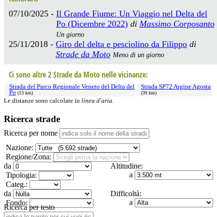
07/10/2025 -
Il Grande Fiume: Un Viaggio nel Delta del
Po (Dicembre 2022)
di
Massimo Corposanto
Un giorno
25/11/2018 -
Giro del delta e pesciolino da Filippo
di
Strade da Moto
Meno di un giorno
Ci sono altre 2 Strade da Moto nelle vicinanze:
Strada del Parco Regionale Veneto del Delta del
Strada SP72 Argine Agosta
Po
(13 km)
(39 km)
Le distanze sono calcolate in
linea d'aria
.
Ricerca strade
Ricerca per nome
Nazione:
Regione/Zona:
da
Altitudine:
a
Tipologia:
Categ.:
da
Difficoltà:
a
Fondo:
Ricerca per testo