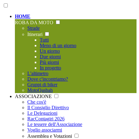
HOME
ROBA DA MOTO
Strade
Itinerari
Tutti
Meno di un giorno
Un giorno
Due giorni
Più giorni
In progetto
L'altimetro
Dove c'incontriamo?
Gruppi di biker
MotoQasbah
ASSOCIAZIONE
Che cos'è
Il Consiglio Direttivo
Le Delegazioni
RacContagiri 2026
Le tessere dell'Associazione
Voglio associarmi
Assemblea e Votazioni