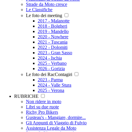
Strade da Moto cresce
Le Classifiche
Le foto dei meeting
2017 - Malanotte
2018 - Bolgheri
2019 - Mandello
2020 - Nowhere
2021 - Tuscania
2022 - Dolomiti
2023 - Gran Sasso
2024 - Ischia
2025 - Verbano
2026 - Gorizia
Le foto dei RacContagiri
2023 - Parma
2024 - Valle Stura
2025 - Verona
RUBRICHE
Non ridere in moto
Libri su due ruote
Richy Pro Bikers
Gusteau's - Mangiare, dormire...
Gli Appunti di Viaggio di Fulvio
Assistenza Legale da Moto