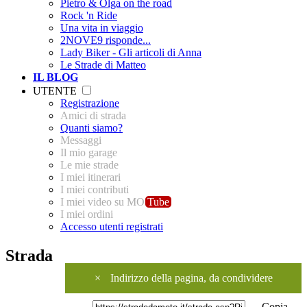
Pietro & Olga on the road
Rock 'n Ride
Una vita in viaggio
2NOVE9 risponde...
Lady Biker - Gli articoli di Anna
Le Strade di Matteo
IL BLOG
UTENTE
Registrazione
Amici di strada
Quanti siamo?
Messaggi
Il mio garage
Le mie strade
I miei itinerari
I miei contributi
I miei video su MO
Tube
I miei ordini
Accesso utenti registrati
Strada
×
Indirizzo della pagina, da condividere
Copia