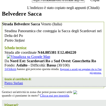
L'indirizzo è stato copiato negli appunti (
Chiudi
)
Belvedere Sacca
Strada Belvedere Sacca
Veneto
(Italia)
Stradina Panoramica che costeggia la Sacca degli Scardovari nel
Delta del Po
Pietro Stefani
Scheda tecnica:
Strada alle coordinate
N44.885381 E12.404220
Da
Nord Est: Scardovari Ro
a
Sud Ovest: Gnocchetta Ro
Fondo:
Asfalto
- Difficoltà:
Bassa
(30/100)
14 bikers
hanno già percorso questa strada.
Registrati o accedi per segnalare che tu l'hai
già percorsa.
Grazie al contributo di:
Pietro Stefani
Gestisci un'attività in zona che pensi possa esserci utile
quando ci passiamo in moto?
Clicca qui per inserirla
.
Itinerari: