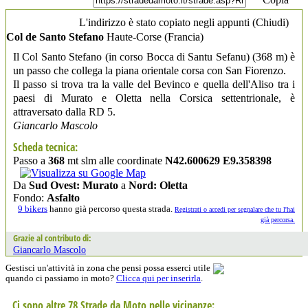
L'indirizzo è stato copiato negli appunti (
Chiudi
)
Col de Santo Stefano
Haute-Corse
(Francia)
Il Col Santo Stefano (in corso Bocca di Santu Sefanu) (368 m) è
un passo che collega la piana orientale corsa con San Fiorenzo.
Il passo si trova tra la valle del Bevinco e quella dell'Aliso tra i
paesi di Murato e Oletta nella Corsica settentrionale, è
attraversato dalla RD 5.
Giancarlo Mascolo
Scheda tecnica:
Passo a
368
mt slm alle coordinate
N42.600629 E9.358398
Da
Sud Ovest: Murato
a
Nord: Oletta
Fondo:
Asfalto
9 bikers
hanno già percorso questa strada.
Registrati o accedi per segnalare che tu l'hai
già percorsa.
Grazie al contributo di:
Giancarlo Mascolo
Gestisci un'attività in zona che pensi possa esserci utile
quando ci passiamo in moto?
Clicca qui per inserirla
.
Ci sono altre 78 Strade da Moto nelle vicinanze: