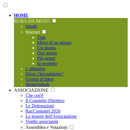
HOME
ROBA DA MOTO
Strade
Itinerari
Tutti
Meno di un giorno
Un giorno
Due giorni
Più giorni
In progetto
L'altimetro
Dove c'incontriamo?
Gruppi di biker
MotoQasbah
ASSOCIAZIONE
Che cos'è
Il Consiglio Direttivo
Le Delegazioni
RacContagiri 2026
Le tessere dell'Associazione
Voglio associarmi
Assemblea e Votazioni