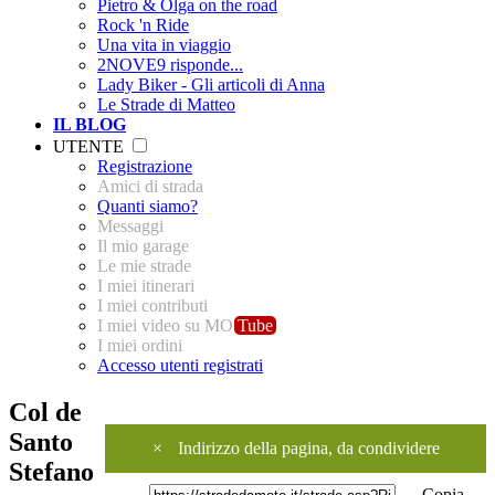
Pietro & Olga on the road
Rock 'n Ride
Una vita in viaggio
2NOVE9 risponde...
Lady Biker - Gli articoli di Anna
Le Strade di Matteo
IL BLOG
UTENTE
Registrazione
Amici di strada
Quanti siamo?
Messaggi
Il mio garage
Le mie strade
I miei itinerari
I miei contributi
I miei video su MO
Tube
I miei ordini
Accesso utenti registrati
Col de
Santo
×
Indirizzo della pagina, da condividere
Stefano
Copia