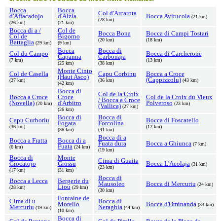
Bocca
Bocca
Col d'Arcarota
d'Affacadojo
d'Alzia
Bocca Avitucola
(21 km)
(28 km)
(26 km)
(21 km)
Bocca di a /
Col de
Bocca Bona
Bocca di Campi Tostari
Col de
Bigorno
(20 km)
(18 km)
Battaglia
(29 km)
(9 km)
Bocca
Bocca di
Col du Campo
Bocca di Carcherone
Capanna
Carbonaja
(7 km)
(13 km)
(25 km)
(38 km)
Monte Cinto
Col de Casella
Capu Corbinu
Bocca a Croce
(Haut Asco)
(Cappizzolu)
(27 km)
(36 km)
(43 km)
(42 km)
Bocca di
Col de la Croix
Bocca a Croce
Croce
Col de la Croix du Vieux
/ Bocca a Croce
(Novella)
d'Arbitro
Polveroso
(20 km)
(23 km)
(Vallica)
(27 km)
(26 km)
Bocca di
Bocca di
Capu Curboriu
Bocca di Foscatello
Fogata
Forcolina
(36 km)
(12 km)
(36 km)
(41 km)
Bocca di a
Bocca a Fratta
Bocca di a
Fuata dura
Bocca a Ghiunca
(7 km)
Fuata
(6 km)
(24 km)
(19 km)
Bocca di
Monte
Cima di Guaita
Giocatojo
Grossu
Bocca L'Acolaja
(31 km)
(23 km)
(17 km)
(31 km)
Bocca di
Bocca a Lecca
Bergerie du
Mausoleo
Bocca di Mercuriu
(24 km)
Liou
(28 km)
(29 km)
(30 km)
Fontaine de
Cima di u
Bocca di
Morello
Bocca d'Ominanda
(33 km)
Mercuriu
Neraghia
(19 km)
(44 km)
(10 km)
Bocca di