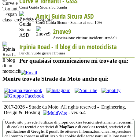
Curve e Tornanti -
GSSS
Corsi Guida Sicura Su Strada
Amici Guida Sicura ASD
Corsi Guida Sicura - Sconto ai soci 10%
2nove9
Associazione vittime incidenti stradali
Irpinia Road - Il blog di un motociclista
Per chi vuole girare l'Irpinia
Per qualsiasi comunicazione mi trovate qui:
Mentre trovate Strade da Moto anche qui:
2017-2026 - Strade da Moto. All rights reserved
-
Engineering,
Design &
Hosting
-
ver. 6.4
Questo sito prevede l'utilizzo di propri cookies tecnici strettamente necessari,
di cookies tecnici e statistici di
MapBox
e di cookies tecnici, statistici e di
profilazione di
Google
. È possibile ottenere informazioni circa l'espressione
del proprio consenso all'utilizzo dei cookie delle terze parti sulle loro pagine: