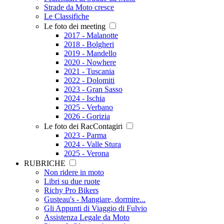
Strade da Moto cresce
Le Classifiche
Le foto dei meeting
2017 - Malanotte
2018 - Bolgheri
2019 - Mandello
2020 - Nowhere
2021 - Tuscania
2022 - Dolomiti
2023 - Gran Sasso
2024 - Ischia
2025 - Verbano
2026 - Gorizia
Le foto dei RacContagiri
2023 - Parma
2024 - Valle Stura
2025 - Verona
RUBRICHE
Non ridere in moto
Libri su due ruote
Richy Pro Bikers
Gusteau's - Mangiare, dormire...
Gli Appunti di Viaggio di Fulvio
Assistenza Legale da Moto