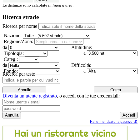
(24 km)
Le distanze sono calcolate in
linea d'aria
.
Ricerca strade
Ricerca per nome
Nazione:
Regione/Zona:
da
Altitudine:
a
Tipologia:
Categ.:
da
Difficoltà:
a
Fondo:
Ricerca per testo
Diventa un utente registrato
,
o accedi con le tue credenziali:
Hai dimenticato la password?