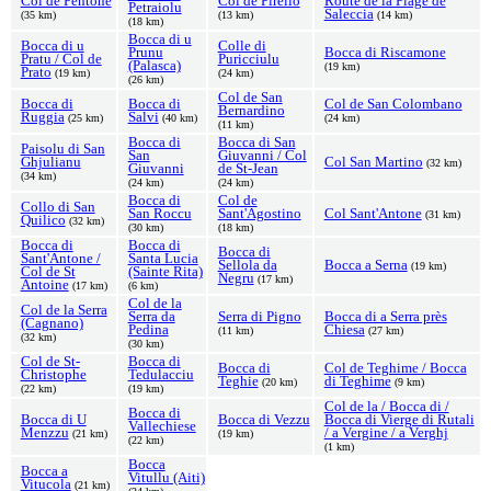
Col de Pentone
Col de Pirello
Route de la Plage de
Petraiolu
Saleccia
(35 km)
(13 km)
(14 km)
(18 km)
Bocca di u
Bocca di u
Colle di
Prunu
Bocca di Riscamone
Pratu / Col de
Puricciulu
(Palasca)
(19 km)
Prato
(19 km)
(24 km)
(26 km)
Col de San
Bocca di
Bocca di
Col de San Colombano
Bernardino
Ruggia
Salvi
(25 km)
(40 km)
(24 km)
(11 km)
Bocca di
Bocca di San
Paisolu di San
San
Giuvanni / Col
Ghjulianu
Col San Martino
(32 km)
Giuvanni
de St-Jean
(34 km)
(24 km)
(24 km)
Bocca di
Col de
Collo di San
San Roccu
Sant'Agostino
Col Sant'Antone
(31 km)
Quilico
(32 km)
(30 km)
(18 km)
Bocca di
Bocca di
Bocca di
Sant'Antone /
Santa Lucia
Sellola da
Bocca a Serna
(19 km)
Col de St
(Sainte Rita)
Negru
(17 km)
Antoine
(17 km)
(6 km)
Col de la
Col de la Serra
Serra da
Serra di Pigno
Bocca di a Serra près
(Cagnano)
Pedina
Chiesa
(11 km)
(27 km)
(32 km)
(30 km)
Col de St-
Bocca di
Bocca di
Col de Teghime / Bocca
Christophe
Tedulacciu
Teghie
di Teghime
(20 km)
(9 km)
(22 km)
(19 km)
Col de la / Bocca di /
Bocca di
Bocca di U
Bocca di Vezzu
Bocca di Vierge di Rutali
Vallechiese
Menzzu
/ a Vergine / a Verghj
(21 km)
(19 km)
(22 km)
(1 km)
Bocca
Bocca a
Vitullu (Aiti)
Vitucola
(21 km)