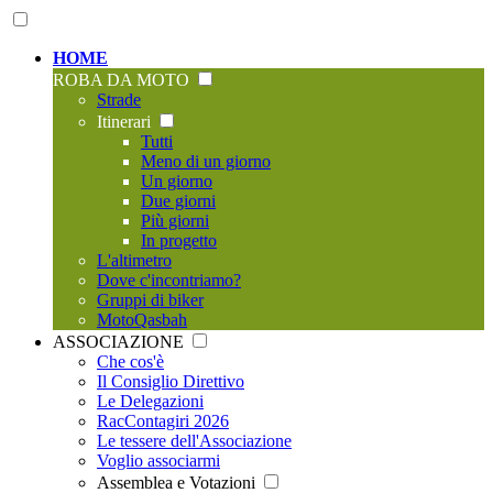
HOME
ROBA DA MOTO
Strade
Itinerari
Tutti
Meno di un giorno
Un giorno
Due giorni
Più giorni
In progetto
L'altimetro
Dove c'incontriamo?
Gruppi di biker
MotoQasbah
ASSOCIAZIONE
Che cos'è
Il Consiglio Direttivo
Le Delegazioni
RacContagiri 2026
Le tessere dell'Associazione
Voglio associarmi
Assemblea e Votazioni