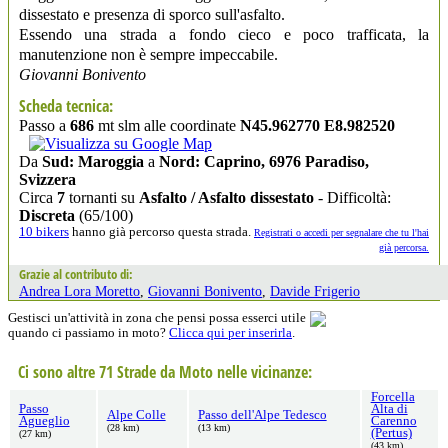
dissestato e presenza di sporco sull'asfalto.
Essendo una strada a fondo cieco e poco trafficata, la
manutenzione non è sempre impeccabile.
Giovanni Bonivento
Scheda tecnica:
Passo a
686
mt slm alle coordinate
N45.962770 E8.982520
Da
Sud: Maroggia
a
Nord: Caprino, 6976 Paradiso,
Svizzera
Circa
7
tornanti su
Asfalto / Asfalto dissestato
- Difficoltà:
Discreta
(65/100)
10 bikers
hanno già percorso questa strada.
Registrati o accedi per segnalare che tu l'hai
già percorsa.
Grazie al contributo di:
Andrea Lora Moretto
,
Giovanni Bonivento
,
Davide Frigerio
Gestisci un'attività in zona che pensi possa esserci utile
quando ci passiamo in moto?
Clicca qui per inserirla
.
Ci sono altre 71 Strade da Moto nelle vicinanze:
Forcella
Passo
Alta di
Alpe Colle
Passo dell'Alpe Tedesco
Agueglio
Carenno
(28 km)
(13 km)
(Pertus)
(27 km)
(43 km)