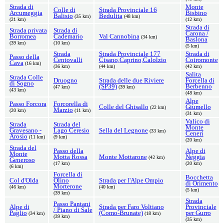
Strada di
Monte
Colle di
Strada Provinciale 16
Arcumeggia
Bisbino
Balisio
Bedulita
(35 km)
(48 km)
(21 km)
(12 km)
Strada di
Strada privata
Strada di
Carona /
Borromea
Cademario
Val Cannobina
(34 km)
Baslona
(39 km)
(10 km)
(5 km)
Strada
Strada Provinciale 177
Strada di
Passo della
Centovalli
Cisano,Caprino,Calolzio
Coiromonte
Cava
(16 km)
(36 km)
(44 km)
(42 km)
Salita
Strada Colle
Druogno
Strada delle due Riviere
Forcella di
di Sogno
(SP39)
Berbenno
(47 km)
(39 km)
(43 km)
(48 km)
Alpe
Passo Forcora
Forcorella di
Colle del Ghisallo
Giumello
(22 km)
Marzio
(20 km)
(11 km)
(31 km)
Valico di
Strada
Strada del
Monte
Gravesano -
Lago Ceresio
Sella del Legnone
(33 km)
Ceneri
Arosio
(11 km)
(9 km)
(20 km)
Strada del
Passo della
Alpe di
Monte
Motta Rossa
Monte Mottarone
Neggia
(42 km)
Generoso
(17 km)
(20 km)
(6 km)
Forcella di
Bocchetta
Col d'Olda
Olino
Strada per l'Alpe Ompio
di Orimento
Morterone
(46 km)
(40 km)
(5 km)
(39 km)
Strada
Passo Pantani
Alpe di
Strada per Faro Voltiano
Provinciale
/ Piano di Sale
Paglio
(Como-Brunate)
per Gurro
(34 km)
(18 km)
(39 km)
(35 km)