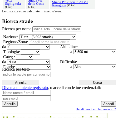
Vetta
Strada via
Strada Provinciale 20 Via
Sighignola
della Costa
Resegone
(42 km)
(1 km)
(2 km)
Le distanze sono calcolate in
linea d'aria
.
Ricerca strade
Ricerca per nome
Nazione:
Regione/Zona:
da
Altitudine:
a
Tipologia:
Categ.:
da
Difficoltà:
a
Fondo:
Ricerca per testo
Diventa un utente registrato
,
o accedi con le tue credenziali:
Hai dimenticato la password?