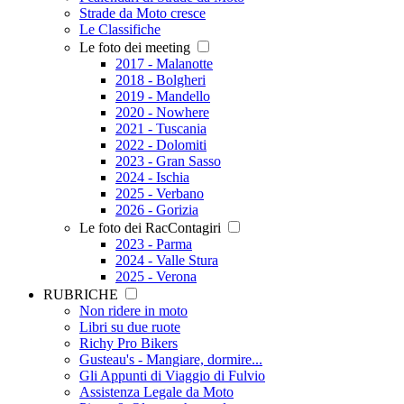
Strade da Moto cresce
Le Classifiche
Le foto dei meeting
2017 - Malanotte
2018 - Bolgheri
2019 - Mandello
2020 - Nowhere
2021 - Tuscania
2022 - Dolomiti
2023 - Gran Sasso
2024 - Ischia
2025 - Verbano
2026 - Gorizia
Le foto dei RacContagiri
2023 - Parma
2024 - Valle Stura
2025 - Verona
RUBRICHE
Non ridere in moto
Libri su due ruote
Richy Pro Bikers
Gusteau's - Mangiare, dormire...
Gli Appunti di Viaggio di Fulvio
Assistenza Legale da Moto