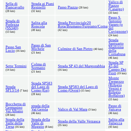
Valico di
Sella di
Strada ai Piani
Piazzo
Piancavallo
Resinelli
Passo Piazza
(28 km)
(Casargo)
(28 km)
(32 km)
(33 km)
Passo S.
Strada di
Antonio
Salita alla
Strada Provinciale20
Porlezza
Vararo (o
Roncola
Rota/Brumano/Fuipiano/Corna
(SS340)
del
(49 km)
(42 km)
Cuvignone)
(13 km)
(24 km)
Strada
Santuario
Passo di San
Passo San
Madonna
Michele
Culmine di San Pietro
(40 km)
Lucio
della
(16 km)
(21 km)
Cornabusa
(46 km)
Strada SP
Colma di
Sette Termini
Strada SP 43 del Margorabbia
45 del
Sormano
Campo Dei
(14 km)
(16 km)
(21 km)
Fiori
(19 km)
Monte
Tremezzo
Strada SP583
(Rifugio
Strada
del Lago di
Strada SP583 del Lago di
Venini e
SP13/14
Como (Est)
Como (Ovest)
(7 km)
(15 km)
Rifugio
(28 km)
Boffalora)
(15 km)
Bocchetta di
strada della
Passo di
Germasino
Val Gerola
Valico di Val Mara
Valcava
(3 km)
Val Albano
(46 km)
(46 km)
(28 km)
Strada della
Strada della
Salita alla
Strada della Valle Verzasca
Valle della
Valle di
Valsecca
(35 km)
Tresa
Muggio
(16 km)
(8 km)
(43 km)