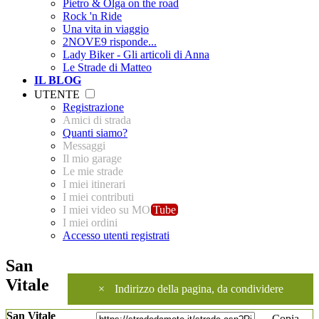
Pietro & Olga on the road
Rock 'n Ride
Una vita in viaggio
2NOVE9 risponde...
Lady Biker - Gli articoli di Anna
Le Strade di Matteo
IL BLOG
UTENTE
Registrazione
Amici di strada
Quanti siamo?
Messaggi
Il mio garage
Le mie strade
I miei itinerari
I miei contributi
I miei video su MO
Tube
I miei ordini
Accesso utenti registrati
San
Vitale
×
Indirizzo della pagina, da condividere
San Vitale
Copia