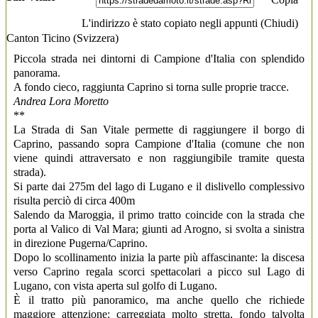
L'indirizzo è stato copiato negli appunti (
Chiudi
)
Canton Ticino
(Svizzera)
Piccola strada nei dintorni di Campione d'Italia con splendido
panorama.
A fondo cieco, raggiunta Caprino si torna sulle proprie tracce.
Andrea Lora Moretto
**
La Strada di San Vitale permette di raggiungere il borgo di
Caprino, passando sopra Campione d'Italia (comune che non
viene quindi attraversato e non raggiungibile tramite questa
strada).
Si parte dai 275m del lago di Lugano e il dislivello complessivo
risulta perciò di circa 400m
Salendo da Maroggia, il primo tratto coincide con la strada che
porta al Valico di Val Mara; giunti ad Arogno, si svolta a sinistra
in direzione Pugerna/Caprino.
Dopo lo scollinamento inizia la parte più affascinante: la discesa
verso Caprino regala scorci spettacolari a picco sul Lago di
Lugano, con vista aperta sul golfo di Lugano.
È il tratto più panoramico, ma anche quello che richiede
maggiore attenzione: carreggiata molto stretta, fondo talvolta