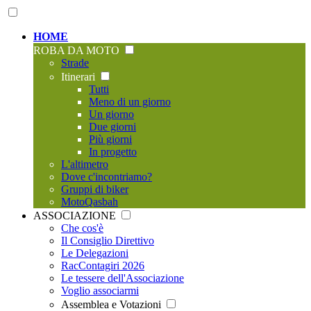
HOME
ROBA DA MOTO
Strade
Itinerari
Tutti
Meno di un giorno
Un giorno
Due giorni
Più giorni
In progetto
L'altimetro
Dove c'incontriamo?
Gruppi di biker
MotoQasbah
ASSOCIAZIONE
Che cos'è
Il Consiglio Direttivo
Le Delegazioni
RacContagiri 2026
Le tessere dell'Associazione
Voglio associarmi
Assemblea e Votazioni