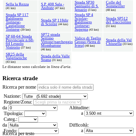
Strada SP30
Colle del
Sella la Rezza
S.P. 408 Sala -
Santuario di S.
Sommeiller
Andrate
(41 km)
(47 km)
Ignazio
(3 km)
(48 km)
Strada SP 117
Strada SP 4
Baldissero
Sciolze-
Strada SP512
Strada SP 118dir
Torinese-
Baldissero
del Tracciolino
di Sciolze
(44 km)
Castiglione
Torinese-
(51 km)
Torinese
Superga
(39 km)
(43 km)
SP72 strada
SP 68-64 Strada
Settimo
Valico di Taglio
Provinciale n.68-
Strada della Val
Vittone/parcheggio
Grosso (Serra di
64 Lessolo
Chiusella
(33 km)
Mombarone
Ivrea)
(48 km)
Vistrorio
(37 km)
(46 km)
SR25 della
Strada della Valle
Valgrisenche
Soana
(31 km)
(43 km)
Le distanze sono calcolate in
linea d'aria
.
Ricerca strade
Ricerca per nome
Nazione:
Regione/Zona:
da
Altitudine:
a
Tipologia:
Categ.:
da
Difficoltà:
a
Fondo:
Ricerca per testo