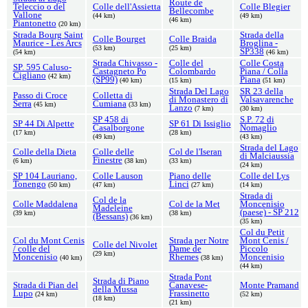
Route de
Teleccio o del
Colle dell'Assietta
Colle Blegier
Bellecombe
Vallone
(44 km)
(49 km)
(46 km)
Piantonetto
(20 km)
Strada Bourg Saint
Strada della
Colle Bourget
Colle Braida
Maurice - Les Arcs
Broglina -
(53 km)
(25 km)
SP338
(54 km)
(46 km)
Strada Chivasso -
Colle del
Colle Costa
SP. 595 Caluso-
Castagneto Po
Colombardo
Piana / Colla
Cigliano
(42 km)
(SP99)
Piana
(40 km)
(15 km)
(51 km)
Strada Del Lago
SR 23 della
Passo di Croce
Colletta di
di Monastero di
Valsavarenche
Serra
Cumiana
(45 km)
(33 km)
Lanzo
(7 km)
(30 km)
SP 458 di
S.P. 72 di
SP 44 Di Alpette
SP 61 Di Issiglio
Casalborgone
Nomaglio
(17 km)
(28 km)
(49 km)
(43 km)
Strada del Lago
Colle della Dieta
Colle delle
Col de l'Iseran
di Malciaussia
Finestre
(6 km)
(38 km)
(33 km)
(24 km)
SP 104 Lauriano,
Colle Lauson
Piano delle
Colle del Lys
Tonengo
Linci
(50 km)
(47 km)
(27 km)
(14 km)
Strada di
Col de la
Colle Maddalena
Col de la Met
Moncenisio
Madeleine
(paese) - SP 212
(39 km)
(38 km)
(Bessans)
(36 km)
(35 km)
Col du Petit
Col du Mont Cenis
Strada per Notre
Mont Cenis /
Colle del Nivolet
/ colle del
Dame de
Piccolo
(29 km)
Moncenisio
Rhemes
Moncenisio
(40 km)
(38 km)
(44 km)
Strada Pont
Strada di Piano
Strada di Pian del
Canavese-
Monte Pramand
della Mussa
Lupo
Frassinetto
(24 km)
(52 km)
(18 km)
(21 km)