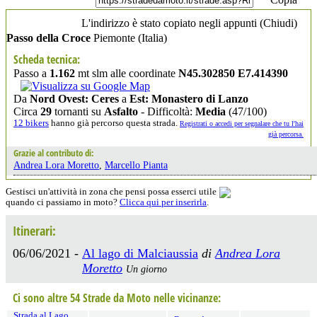
L'indirizzo è stato copiato negli appunti (
Chiudi
)
Passo della Croce
Piemonte
(Italia)
Scheda tecnica:
Passo a
1.162
mt slm alle coordinate
N45.302850 E7.414390
Da
Nord Ovest: Ceres
a
Est: Monastero di Lanzo
Circa
29
tornanti su
Asfalto
- Difficoltà:
Media
(47/100)
12 bikers
hanno già percorso questa strada.
Registrati o accedi per segnalare che tu l'hai
già percorsa.
Grazie al contributo di:
Andrea Lora Moretto
,
Marcello Pianta
Gestisci un'attività in zona che pensi possa esserci utile
quando ci passiamo in moto?
Clicca qui per inserirla
.
Itinerari:
06/06/2021 -
Al lago di Malciaussia
di
Andrea Lora
Moretto
Un giorno
Ci sono altre 54 Strade da Moto nelle vicinanze:
Strada al Lago