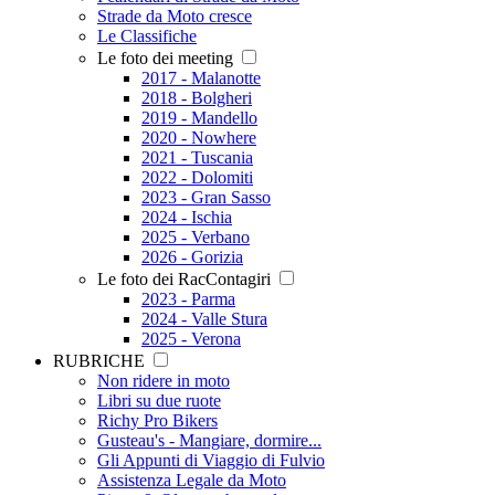
Strade da Moto cresce
Le Classifiche
Le foto dei meeting
2017 - Malanotte
2018 - Bolgheri
2019 - Mandello
2020 - Nowhere
2021 - Tuscania
2022 - Dolomiti
2023 - Gran Sasso
2024 - Ischia
2025 - Verbano
2026 - Gorizia
Le foto dei RacContagiri
2023 - Parma
2024 - Valle Stura
2025 - Verona
RUBRICHE
Non ridere in moto
Libri su due ruote
Richy Pro Bikers
Gusteau's - Mangiare, dormire...
Gli Appunti di Viaggio di Fulvio
Assistenza Legale da Moto