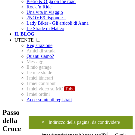
Pietro & Olga on the road
Rock 'n Ride
Una vita in viaggio
2NOVE9 risponde...
Lady Biker - Gli articoli di Anna
Le Strade di Matteo
IL BLOG
UTENTE
Registrazione
Amici di strada
Quanti siamo?
Messaggi
Il mio garage
Le mie strade
I miei itinerari
I miei contributi
I miei video su MO
Tube
I miei ordini
Accesso utenti registrati
Passo
della
×
Indirizzo della pagina, da condividere
Croce
Copia