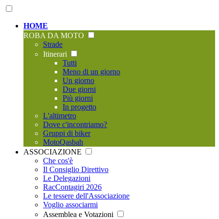
HOME
ROBA DA MOTO
Strade
Itinerari
Tutti
Meno di un giorno
Un giorno
Due giorni
Più giorni
In progetto
L'altimetro
Dove c'incontriamo?
Gruppi di biker
MotoQasbah
ASSOCIAZIONE
Che cos'è
Il Consiglio Direttivo
Le Delegazioni
RacContagiri 2026
Le tessere dell'Associazione
Voglio associarmi
Assemblea e Votazioni