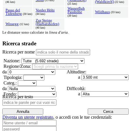
(13 km)
(Waldkirch)
(46 km)
(22 km)
(25 km)
Wasserfluh
Passo del
Vorder Höhi
Passhöhe
Wildhaus
(33 km)
Tüfenberg
(30 km)
(44 km)
(39 km)
Zur Steige
Wissegg
(Harbatshofen)
(12 km)
(40 km)
Le distanze sono calcolate in
linea d'aria
.
Ricerca strade
Ricerca per nome
Nazione:
Regione/Zona:
da
Altitudine:
a
Tipologia:
Categ.:
da
Difficoltà:
a
Fondo:
Ricerca per testo
Diventa un utente registrato
,
o accedi con le tue credenziali: