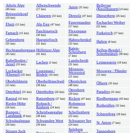
Aibele Alpe
Alberschwende
Bellevue
Arnig
(31 km)
(Knollhausen)
(40 km)
(17 km)
(4 km)
Brüggelekopf
Chäseren
Diepolz
Dünserberg
(33 km)
(47 km)
(26 km)
(19 km)
Eggerstanden
Eschacher Weiher
Ebnit
Alp Egg
(15 km)
(47 km)
(17 km)
(52 km)
Faschinajoch
Flexenpass
Farnach
Furkajoch
(15 km)
(27 km)
(30 km)
(54 km)
Gehrenberg
Hagspieljoch
Hahnschenkel
Halten
(8 km)
(35 km)
(31 km)
(32 km)
Kaien-
Hochtannbergpass
Höllritzer Alpe
Kellen-Bendel /
Scheidweg
Scherbplätzli
(45 km)
(41 km)
(38 km)
(7 km)
Kubelboden /
Landscheidi
Lachen
Leimensteig
(2 km)
(18 km)
Aeuel
(33 km)
(31 km)
Möggers-
Lochacker
Losenpass /
Moosegg / Pfänder
Weienried
(Ebersol)
Bödele
(35 km)
(16 km)
(15 km)
(21 km)
Oberbildstein
Oberhelfenschwil
Oberricken
Ölberg
(35 km)
(15 km)
(38 km)
(48 km)
Ottenberg
Osterbüel
Osterhofen
Paradies
(31 km)
(50 km)
(31 km)
(39 km)
Raggal
Ratzenberg
Ricken
Riedbergpass
(32 km)
(27 km)
(47 km)
(43 km)
Rieder Höhe
Rohrach /
Rohrmoos
Rotheidlen
(32 km)
Kinberg
(26 km)
(24 km)
(43 km)
Ruppen /
Scheidwangalpe
Schellenberg
Schnepfegg
(28 km)
Landmark
(9 km)
(38 km)
(25 km)
Schwägalppass
Schwanden West
Schwarzer See
St. Anton
(7 km)
(30 km)
(39 km)
(24 km)
Sulzberg
Stixner Joch
Tannenberg
Stoss
(Vorarlberg)