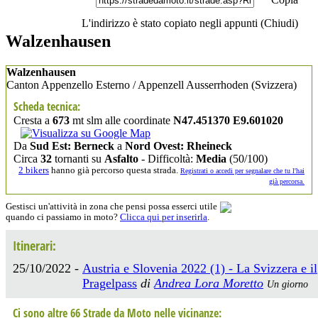
L'indirizzo è stato copiato negli appunti (
Chiudi
)
Walzenhausen
Walzenhausen
Canton Appenzello Esterno / Appenzell Ausserrhoden
(Svizzera)
Scheda tecnica:
Cresta a
673
mt slm alle coordinate
N47.451370 E9.601020
Da
Sud Est: Berneck
a
Nord Ovest: Rheineck
Circa
32
tornanti su
Asfalto
- Difficoltà:
Media
(50/100)
2 bikers
hanno già percorso questa strada.
Registrati o accedi per segnalare che tu l'hai
già percorsa.
Gestisci un'attività in zona che pensi possa esserci utile
quando ci passiamo in moto?
Clicca qui per inserirla
.
Itinerari:
25/10/2022 -
Austria e Slovenia 2022 (1) - La Svizzera e il
Pragelpass
di
Andrea Lora Moretto
Un giorno
Ci sono altre 66 Strade da Moto nelle vicinanze: