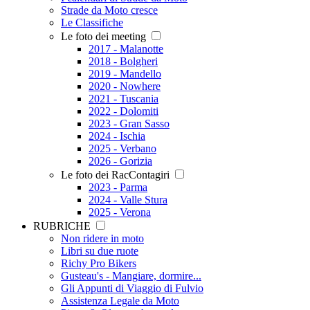
Strade da Moto cresce
Le Classifiche
Le foto dei meeting
2017 - Malanotte
2018 - Bolgheri
2019 - Mandello
2020 - Nowhere
2021 - Tuscania
2022 - Dolomiti
2023 - Gran Sasso
2024 - Ischia
2025 - Verbano
2026 - Gorizia
Le foto dei RacContagiri
2023 - Parma
2024 - Valle Stura
2025 - Verona
RUBRICHE
Non ridere in moto
Libri su due ruote
Richy Pro Bikers
Gusteau's - Mangiare, dormire...
Gli Appunti di Viaggio di Fulvio
Assistenza Legale da Moto