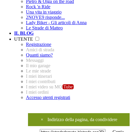
Pietro & Olga on the road
Rock 'n Ride
Una vita in viaggio
2NOVE9 risponde...
Lady Biker - Gli articoli di Anna
Le Strade di Matteo
IL BLOG
UTENTE
Registrazione
Amici di strada
Quanti siamo?
Messaggi
Il mio garage
Le mie strade
I miei itinerari
I miei contributi
I miei video su MO
Tube
I miei ordini
Accesso utenti registrati
×
Indirizzo della pagina, da condividere
Copia