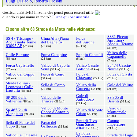
Luigi Di Paolo
,
Roberto Frosoni
Gestisci un'attività in zona che pensi possa esserci utile
quando ci passiamo in moto?
Clicca qui per inserirla
.
Ci sono altre 68 Strade da Moto nelle vicinanze:
SS81 Piceno
SS 4 / Trisungo -
Cima Alta (Piana
Forca
Aprutina -
Acquasanta Terme
del Laghetto)
dell'Arrone
Ascoli - Teramo
63095 AP
(27 km)
(21 km)
(45 km)
(38 km)
Valico delle
Colle Bertone
Forca Canapine
Poggio Cancelli
Capannelle
(38 km)
(28 km)
(6 km)
(7 km)
Forca Capistrello
Valico di Capo la
Valico Casale
Sp474 Cascia-
Serra
Bottone
Norcia
(37 km)
(38 km)
(8 km)
(36 km)
Valico del Ceppo
Forca di Cerro
Forca di
Forca di Civita
Chiavano
(20 km)
(50 km)
(27 km)
(26 km)
Strada Polino -
Sella di Corno
Valico della
Gole del Velino
Leonessa / Colle
Crocetta
(21 km)
(32 km)
(21 km)
Lauturia
(38 km)
Gole di
SP 209 della
Valico delle
SS 365 di
Antrodoco
Valnerina
Trincee
Bisenti
(46 km)
(31 km)
(36 km)
(22 km)
Valico di Monte
Passo di
Sp 465/2 - di
Valico di Monte
Cecco d'Antonio
Montereale
Meggiano
Cristo
(49 km)
(25 km)
(31 km)
(7 km)
Prati di Tivo
Campo
Sella di Fonte del
Passo del
Gran Sasso
Imperatore
Cupo
Galluccio
(11 km)
(32 km)
d'Italia
(19 km)
(21 km)
La Forca
Valico La Chiesola
Strada del Lago
La Forca
(Tornimparte)