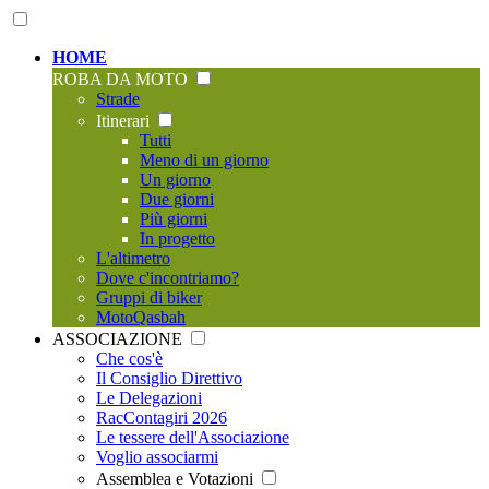
HOME
ROBA DA MOTO
Strade
Itinerari
Tutti
Meno di un giorno
Un giorno
Due giorni
Più giorni
In progetto
L'altimetro
Dove c'incontriamo?
Gruppi di biker
MotoQasbah
ASSOCIAZIONE
Che cos'è
Il Consiglio Direttivo
Le Delegazioni
RacContagiri 2026
Le tessere dell'Associazione
Voglio associarmi
Assemblea e Votazioni