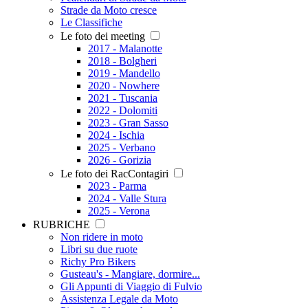
Strade da Moto cresce
Le Classifiche
Le foto dei meeting
2017 - Malanotte
2018 - Bolgheri
2019 - Mandello
2020 - Nowhere
2021 - Tuscania
2022 - Dolomiti
2023 - Gran Sasso
2024 - Ischia
2025 - Verbano
2026 - Gorizia
Le foto dei RacContagiri
2023 - Parma
2024 - Valle Stura
2025 - Verona
RUBRICHE
Non ridere in moto
Libri su due ruote
Richy Pro Bikers
Gusteau's - Mangiare, dormire...
Gli Appunti di Viaggio di Fulvio
Assistenza Legale da Moto