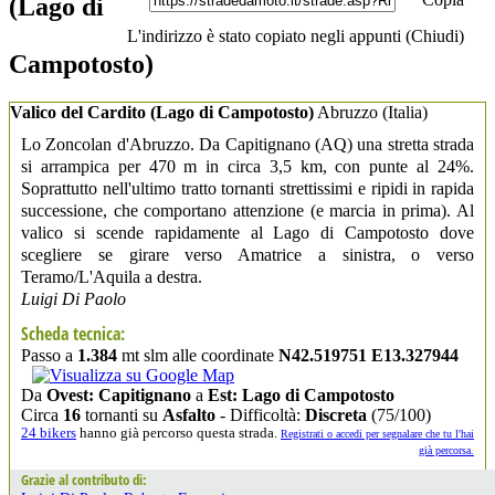
(Lago di
L'indirizzo è stato copiato negli appunti (
Chiudi
)
Campotosto)
Valico del Cardito (Lago di Campotosto)
Abruzzo
(Italia)
Lo Zoncolan d'Abruzzo. Da Capitignano (AQ) una stretta strada
si arrampica per 470 m in circa 3,5 km, con punte al 24%.
Soprattutto nell'ultimo tratto tornanti strettissimi e ripidi in rapida
successione, che comportano attenzione (e marcia in prima). Al
valico si scende rapidamente al Lago di Campotosto dove
scegliere se girare verso Amatrice a sinistra, o verso
Teramo/L'Aquila a destra.
Luigi Di Paolo
Scheda tecnica:
Passo a
1.384
mt slm alle coordinate
N42.519751 E13.327944
Da
Ovest: Capitignano
a
Est: Lago di Campotosto
Circa
16
tornanti su
Asfalto
- Difficoltà:
Discreta
(75/100)
24 bikers
hanno già percorso questa strada.
Registrati o accedi per segnalare che tu l'hai
già percorsa.
Grazie al contributo di: