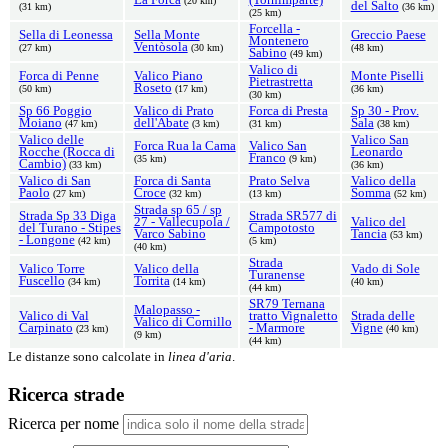
(20 km)
del Salto
(31 km)
(36 km)
(25 km)
Forcella -
Sella di Leonessa
Sella Monte
Greccio Paese
Montenero
Ventòsola
(27 km)
(30 km)
(48 km)
Sabino
(49 km)
Valico di
Forca di Penne
Valico Piano
Monte Piselli
Pietrastretta
Roseto
(50 km)
(17 km)
(36 km)
(30 km)
Sp 66 Poggio
Valico di Prato
Forca di Presta
Sp 30 - Prov.
Moiano
dell'Abate
Sala
(47 km)
(3 km)
(31 km)
(38 km)
Valico delle
Valico San
Forca Rua la Cama
Valico San
Rocche (Rocca di
Leonardo
Franco
(35 km)
(9 km)
Cambio)
(33 km)
(36 km)
Valico di San
Forca di Santa
Prato Selva
Valico della
Paolo
Croce
Somma
(27 km)
(32 km)
(13 km)
(52 km)
Strada sp 65 / sp
Strada Sp 33 Diga
Strada SR577 di
27 - Vallecupola /
Valico del
del Turano - Stipes
Campotosto
Varco Sabino
Tancia
(53 km)
- Longone
(42 km)
(5 km)
(40 km)
Strada
Valico Torre
Valico della
Vado di Sole
Turanense
Fuscello
Torrita
(34 km)
(14 km)
(40 km)
(44 km)
SR79 Ternana
Malopasso -
Valico di Val
tratto Vignaletto
Strada delle
Valico di Cornillo
Carpinato
- Marmore
Vigne
(23 km)
(40 km)
(9 km)
(44 km)
Le distanze sono calcolate in
linea d'aria
.
Ricerca strade
Ricerca per nome