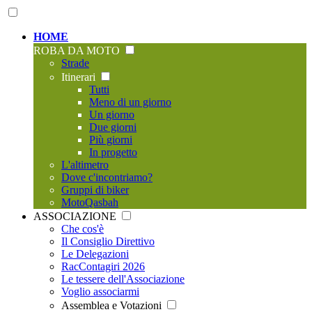
HOME
ROBA DA MOTO
Strade
Itinerari
Tutti
Meno di un giorno
Un giorno
Due giorni
Più giorni
In progetto
L'altimetro
Dove c'incontriamo?
Gruppi di biker
MotoQasbah
ASSOCIAZIONE
Che cos'è
Il Consiglio Direttivo
Le Delegazioni
RacContagiri 2026
Le tessere dell'Associazione
Voglio associarmi
Assemblea e Votazioni