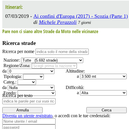
Itinerari:
07/03/2019 -
Ai confini d'Europa (2017) - Scozia (Parte 1)
di
Michele Perazzoli
7 giorni
Pare non ci siano altre Strade da Moto nelle vicinanze
Ricerca strade
Ricerca per nome
Nazione:
Regione/Zona:
da
Altitudine:
a
Tipologia:
Categ.:
da
Difficoltà:
a
Fondo:
Ricerca per testo
Diventa un utente registrato
,
o accedi con le tue credenziali: