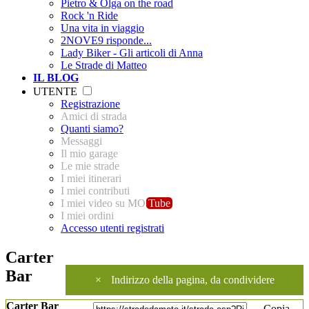
Pietro & Olga on the road
Rock 'n Ride
Una vita in viaggio
2NOVE9 risponde...
Lady Biker - Gli articoli di Anna
Le Strade di Matteo
IL BLOG
UTENTE
Registrazione
Amici di strada
Quanti siamo?
Messaggi
Il mio garage
Le mie strade
I miei itinerari
I miei contributi
I miei video su MO
Tube
I miei ordini
Accesso utenti registrati
Carter
Bar
×
Indirizzo della pagina, da condividere
Carter Bar
Copia