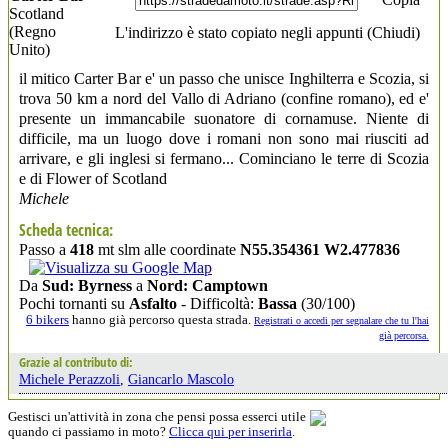
Scotland
(Regno
L'indirizzo è stato copiato negli appunti (
Chiudi
)
Unito)
il mitico Carter Bar e' un passo che unisce Inghilterra e Scozia, si
trova 50 km a nord del Vallo di Adriano (confine romano), ed e'
presente un immancabile suonatore di cornamuse. Niente di
difficile, ma un luogo dove i romani non sono mai riusciti ad
arrivare, e gli inglesi si fermano... Cominciano le terre di Scozia
e di Flower of Scotland
Michele
Scheda tecnica:
Passo a
418
mt slm alle coordinate
N55.354361 W2.477836
Da
Sud: Byrness
a
Nord: Camptown
Pochi tornanti su
Asfalto
- Difficoltà:
Bassa
(30/100)
6 bikers
hanno già percorso questa strada.
Registrati o accedi per segnalare che tu l'hai
già percorsa.
Grazie al contributo di:
Michele Perazzoli
,
Giancarlo Mascolo
Gestisci un'attività in zona che pensi possa esserci utile
quando ci passiamo in moto?
Clicca qui per inserirla
.