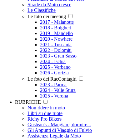
Strade da Moto cresce
Le Classifiche
Le foto dei meeting
2017 - Malanotte
2018 - Bolgheri
2019 - Mandello
2020 - Nowhere
2021 - Tuscania
2022 - Dolomiti
2023 - Gran Sasso
2024 - Ischia
2025 - Verbano
2026 - Gorizia
Le foto dei RacContagiri
2023 - Parma
2024 - Valle Stura
2025 - Verona
RUBRICHE
Non ridere in moto
Libri su due ruote
Richy Pro Bikers
Gusteau's - Mangiare, dormire...
Gli Appunti di Viaggio di Fulvio
Assistenza Legale da Moto