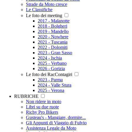
Strade da Moto cresce
Le Classifiche
Le foto dei meeting
2017 - Malanotte
2018 - Bolgheri
2019 - Mandello
2020 - Nowhere
2021 - Tuscania
2022 - Dolomiti
2023 - Gran Sasso
2024 - Ischia
2025 - Verbano
2026 - Gorizia
Le foto dei RacContagiri
2023 - Parma
2024 - Valle Stura
2025 - Verona
RUBRICHE
Non ridere in moto
Libri su due ruote
Richy Pro Bikers
Gusteau's - Mangiare, dormire...
Gli Appunti di Viaggio di Fulvio
Assistenza Legale da Moto