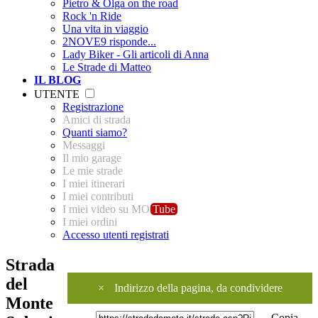
Pietro & Olga on the road
Rock 'n Ride
Una vita in viaggio
2NOVE9 risponde...
Lady Biker - Gli articoli di Anna
Le Strade di Matteo
IL BLOG
UTENTE
Registrazione
Amici di strada
Quanti siamo?
Messaggi
Il mio garage
Le mie strade
I miei itinerari
I miei contributi
I miei video su MO
Tube
I miei ordini
Accesso utenti registrati
Strada
del
×
Indirizzo della pagina, da condividere
Monte
Copia