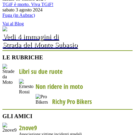
TGiF è morto. Viva TGiF!
sabato 3 agosto 2024
Fuga (in Aubrac)
Vai al Blog
Vedi 4 immagini di
Strada del Monte Subasio
LE RUBRICHE
Libri su due ruote
Non ridere in moto
Richy Pro Bikers
GLI AMICI
2nove9
Associazione vittime incidenti stradali