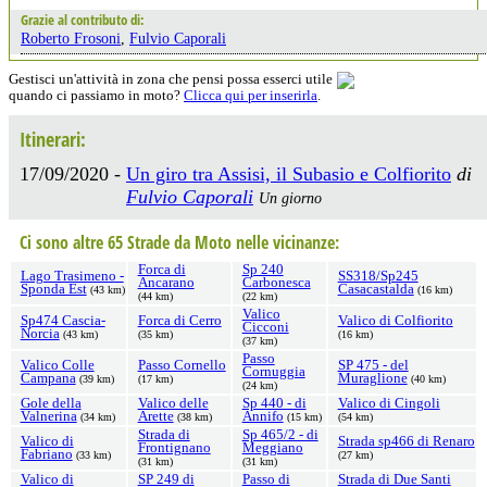
Grazie al contributo di:
Roberto Frosoni
,
Fulvio Caporali
Gestisci un'attività in zona che pensi possa esserci utile
quando ci passiamo in moto?
Clicca qui per inserirla
.
Itinerari:
17/09/2020 -
Un giro tra Assisi, il Subasio e Colfiorito
di
Fulvio Caporali
Un giorno
Ci sono altre 65 Strade da Moto nelle vicinanze:
Forca di
Sp 240
Lago Trasimeno -
SS318/Sp245
Ancarano
Carbonesca
Sponda Est
Casacastalda
(43 km)
(16 km)
(44 km)
(22 km)
Valico
Sp474 Cascia-
Forca di Cerro
Valico di Colfiorito
Cicconi
Norcia
(43 km)
(35 km)
(16 km)
(37 km)
Passo
Valico Colle
Passo Cornello
SP 475 - del
Cornuggia
Campana
Muraglione
(39 km)
(17 km)
(40 km)
(24 km)
Gole della
Valico delle
Sp 440 - di
Valico di Cingoli
Valnerina
Arette
Annifo
(34 km)
(38 km)
(15 km)
(54 km)
Strada di
Sp 465/2 - di
Valico di
Strada sp466 di Renaro
Frontignano
Meggiano
Fabriano
(33 km)
(27 km)
(31 km)
(31 km)
Valico di
SP 249 di
Passo di
Strada di Due Santi