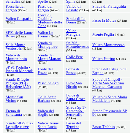
Serradica
Spello
Spina
(27 km)
(2 km)
(25 km)
(30 km)
Forcella del
Passo del
Valico di
Strada di Frattaguida
Fargno
Fargno
Fossato
(45 km)
(44 km)
(29 km)
(46 km)
Forca di
Valico Gosparini
Gualdo /
Strada di La
Passo la Morca
(27 km)
Madonna della
Bruna
(50 km)
(23 km)
Cona
(47 km)
Valico
SP91 delle Lame
Valico Le
Mengara
Monte Peglia
(46 km)
Rosse
Fornaci
(42 km)
(34 km)
(26 km)
Strada di
Sp 206 -
Sella Monte
Valico Montemezzo
Montegiove
Montelovesco
Ventòsola
(52 km)
(13 km)
(46 km)
(30 km)
Valico di
Strada dei
Colle Pere
Montenibbio
Monti Martani
Valico Pettino
(24 km)
(35 km)
(54 km)
(27 km)
SP 91 Podalla -
Fonte del
Forca di
Strada del Rifugio del
Piani di Montioli
Pozzo
Presta
Fargno
(39 km)
(56 km)
(39 km)
(43 km)
Strada Rifugio
Sp502 di Cingoli -
Perugia (PG) -
Passo Salegri
Pieve San
Tratto San Severino
Belvedere (AN)
Nicolò
Marche - Caccamo
(24 km)
(10 km)
(26 km)
(44 km)
Forca di
Monte San
Colle Santa
Valico di Santa Maria
Santa Croce
Vicino
Barbara
Maddalena
(43 km)
(30 km)
(45 km)
(49 km)
Strada Sp 17
Eremo di
Valico del
Camerino -
Strada Provinciale SP
Serrasanta
Soglio
Serravalle
96
(24 km)
(24 km)
(25 km)
(28 km)
Strada SR79 bis -
Valico Terme
Passo del
Le mille curve
Santa Lucia
Termine
Passo Trebbio
(25 km)
(46 km)
(50 km)
(17 km)