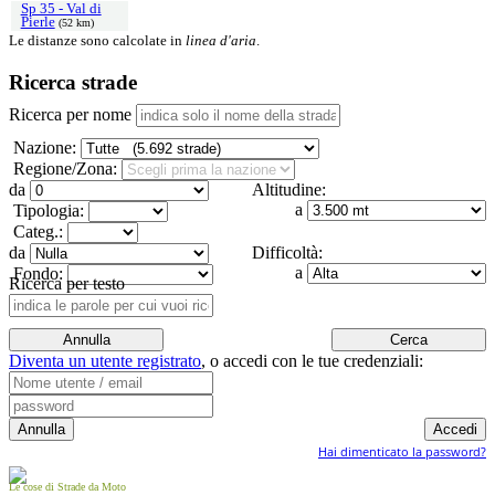
Sp 35 - Val di
Pierle
(52 km)
Le distanze sono calcolate in
linea d'aria
.
Ricerca strade
Ricerca per nome
Nazione:
Regione/Zona:
da
Altitudine:
a
Tipologia:
Categ.:
da
Difficoltà:
a
Fondo:
Ricerca per testo
Diventa un utente registrato
,
o accedi con le tue credenziali:
Hai dimenticato la password?
Le cose di Strade da Moto