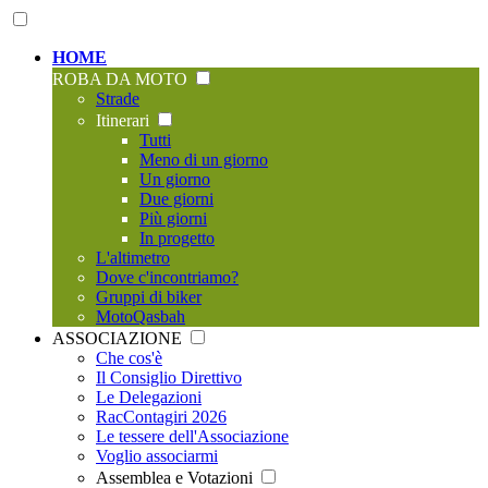
HOME
ROBA DA MOTO
Strade
Itinerari
Tutti
Meno di un giorno
Un giorno
Due giorni
Più giorni
In progetto
L'altimetro
Dove c'incontriamo?
Gruppi di biker
MotoQasbah
ASSOCIAZIONE
Che cos'è
Il Consiglio Direttivo
Le Delegazioni
RacContagiri 2026
Le tessere dell'Associazione
Voglio associarmi
Assemblea e Votazioni