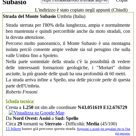
Subasio
L'indirizzo è stato copiato negli appunti (
Chiudi
)
Strada del Monte Subasio
Umbria
(Italia)
Strada sterrata per l'80% della lunghezza, ampia e normalmente
ben mantenuta e quindi percorribile anche da moto stradali, con
la dovuta attenzione.
Percorso molto panoramico, il Monte Subasio è una montagna
isolata perciò consente ampie vedute sia sul perugino che sulla
valle Umbra fino a Spoleto.
Nella parte sommitale della strada c'è la possibilità di vedere
delle interessanti formazioni geologiche, i "Mortari" doline
asciutte, la più grande delle quali ha una profondità di 60 metri.
La strada arriva infine a Spello, una delle piccole perle di questa
parte dell'Umbria.
Roberto Frosoni
Scheda tecnica:
Cresta a
1.250
mt slm alle coordinate
N43.051619 E12.676729
Da
Nord Ovest: Assisi
a
Sud: Spello
Circa
29
tornanti su
Sterrato
- Difficoltà:
Media
(45/100)
11 bikers
hanno già percorso questa strada.
Registrati o accedi per segnalare che tu l'hai
già percorsa.