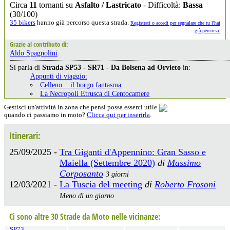
Circa
11
tornanti su
Asfalto / Lastricato
- Difficoltà:
Bassa
(30/100)
35 bikers
hanno già percorso questa strada.
Registrati o accedi per segnalare che tu l'hai
già percorsa.
Grazie al contributo di:
Aldo Spagnolini
Si parla di
Strada SP53 - SR71 - Da Bolsena ad Orvieto
in:
Appunti di viaggio:
Celleno... il borgo fantasma
La Necropoli Etrusca di Centocamere
Gestisci un'attività in zona che pensi possa esserci utile
quando ci passiamo in moto?
Clicca qui per inserirla
.
Itinerari:
25/09/2025 -
Tra Giganti d'Appennino: Gran Sasso e
Maiella (Settembre 2020)
di
Massimo
Corposanto
3 giorni
12/03/2021 -
La Tuscia del meeting
di
Roberto Frosoni
Meno di un giorno
Ci sono altre 30 Strade da Moto nelle vicinanze:
SP73