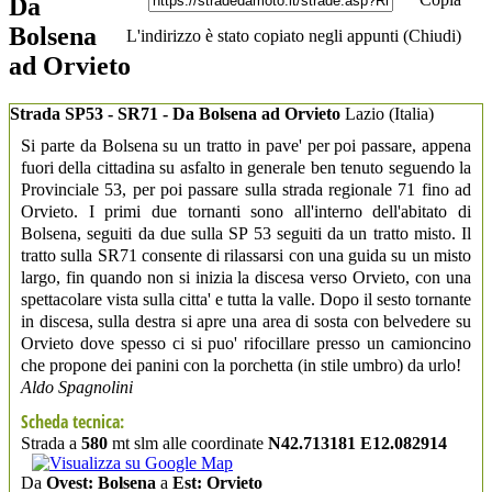
Da
Bolsena
L'indirizzo è stato copiato negli appunti (
Chiudi
)
ad Orvieto
Strada SP53 - SR71 - Da Bolsena ad Orvieto
Lazio
(Italia)
Si parte da Bolsena su un tratto in pave' per poi passare, appena
fuori della cittadina su asfalto in generale ben tenuto seguendo la
Provinciale 53, per poi passare sulla strada regionale 71 fino ad
Orvieto. I primi due tornanti sono all'interno dell'abitato di
Bolsena, seguiti da due sulla SP 53 seguiti da un tratto misto. Il
tratto sulla SR71 consente di rilassarsi con una guida su un misto
largo, fin quando non si inizia la discesa verso Orvieto, con una
spettacolare vista sulla citta' e tutta la valle. Dopo il sesto tornante
in discesa, sulla destra si apre una area di sosta con belvedere su
Orvieto dove spesso ci si puo' rifocillare presso un camioncino
che propone dei panini con la porchetta (in stile umbro) da urlo!
Aldo Spagnolini
Scheda tecnica:
Strada a
580
mt slm alle coordinate
N42.713181 E12.082914
Da
Ovest: Bolsena
a
Est: Orvieto