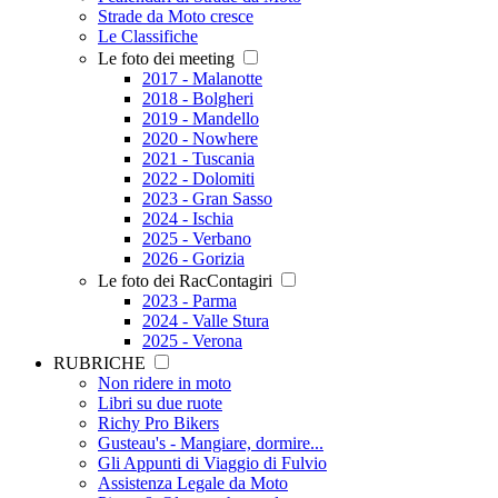
Strade da Moto cresce
Le Classifiche
Le foto dei meeting
2017 - Malanotte
2018 - Bolgheri
2019 - Mandello
2020 - Nowhere
2021 - Tuscania
2022 - Dolomiti
2023 - Gran Sasso
2024 - Ischia
2025 - Verbano
2026 - Gorizia
Le foto dei RacContagiri
2023 - Parma
2024 - Valle Stura
2025 - Verona
RUBRICHE
Non ridere in moto
Libri su due ruote
Richy Pro Bikers
Gusteau's - Mangiare, dormire...
Gli Appunti di Viaggio di Fulvio
Assistenza Legale da Moto