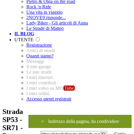
Pietro & Olga on the road
Rock 'n Ride
Una vita in viaggio
2NOVE9 risponde...
Lady Biker - Gli articoli di Anna
Le Strade di Matteo
IL BLOG
UTENTE
Registrazione
Amici di strada
Quanti siamo?
Messaggi
Il mio garage
Le mie strade
I miei itinerari
I miei contributi
I miei video su MO
Tube
I miei ordini
Accesso utenti registrati
Strada
SP53 -
×
Indirizzo della pagina, da condividere
SR71 -
Copia