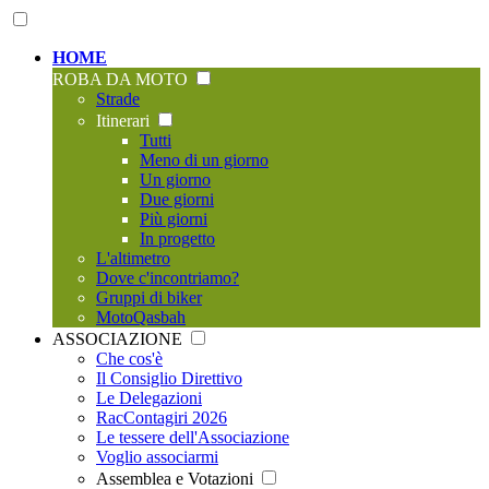
HOME
ROBA DA MOTO
Strade
Itinerari
Tutti
Meno di un giorno
Un giorno
Due giorni
Più giorni
In progetto
L'altimetro
Dove c'incontriamo?
Gruppi di biker
MotoQasbah
ASSOCIAZIONE
Che cos'è
Il Consiglio Direttivo
Le Delegazioni
RacContagiri 2026
Le tessere dell'Associazione
Voglio associarmi
Assemblea e Votazioni