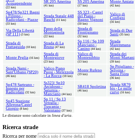
SR 205 Amerina
SS 205 Amerina
Monte Amiata
Acquapendente
(41 km)
(17 km)
(42 km)
(22 km)
Sp478/Sp321 Bagni
SS 323 - Castel
Valico di
s.Filippo -
Strada Statale 448
del Piano -
Configni
Radicofani - Piazze
Baschi
Bagno Vignoni
(11 km)
(56 km)
(33 km)
(50 km)
Passo della
Strada di
Via Della Libertà
Strada di Due
Montagnola
Frontignano
(SP 111)
Santi
(3 km)
(35 km)
(22 km)
(32 km)
Sp 116 / Sp 109
Strada
Strada di
Strada di La
Manciano -
Maremmana
Frattaguida
Bruna
(18 km)
(47 km)
Canino
(44 km)
(42 km)
Strada di
Valico di
Strada dei
Monte Peglia
Montegiove
Montenibbio
Monti Martani
(16 km)
(23 km)
(13 km)
(39 km)
Sp Pitigliano -
Strada Narni -
Valico Piano
Monte Rufeno
Selvena -
Sant'Urbano (SP20)
Puosi - Melezzola
Santa Fiora
(19 km)
- La Rocca
(46 km)
(18 km)
(36 km)
Ss323/ Sp10
Sp478 Sarteano -
Strada SR79
Arcidosso -
SR418 Spoletina
Innesto per
bis - Le mille
Saturnia -
(46 km)
Radicofani
curve
(32 km)
(16 km)
Manciano
(44 km)
Sp 11 / Sp 13
Sp45 Stazione
Vetralla -
Allerona/Castel
Tuscania -
Giorgio
(8 km)
Valentano
(37 km)
Le distanze sono calcolate in
linea d'aria
.
Ricerca strade
Ricerca per nome