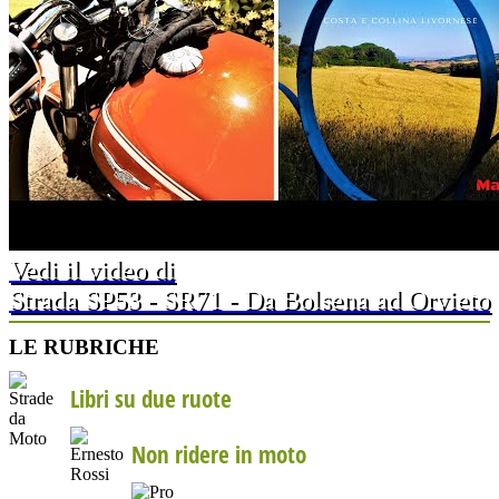
Vedi il video di
Strada SP53 - SR71 - Da Bolsena ad Orvieto
LE RUBRICHE
Libri su due ruote
Non ridere in moto