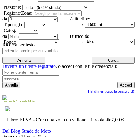
Nazione:
Regione/Zona:
da
Altitudine:
a
Tipologia:
Categ.:
da
Difficoltà:
a
Fondo:
Ricerca per testo
Diventa un utente registrato
,
o accedi con le tue credenziali:
Hai dimenticato la password?
Le cose di Strade da Moto
Libro: ELVA - C'era una volta un vallone... inviolabile
7,00 €
Dal Blog Strade da Moto
giovedì 24 luglio 2025