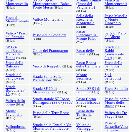
Passo
Sp 38 / Sp 91
Montecoronaro
Valico di
Montecavallo
Montecoronaro - Balze -
(Passo del
Montecuccoli
Ponte Messa
Verghereto)
(40 km)
(39 km)
(39 km)
(34 km)
Sella della
Passo Musella
Passo di
Valico Montepiano
Rocchetta
o Monte
Montefredente
Monteriolo
Finocchio
(43 km)
(45 km)
(39 km)
(38 km)
Passo
Valico / Passo
Sella di Prato
Passo della Peschiera
Piancancelli -
del Paretaio
all'Albero
Monte Falco
(9 km)
(26 km)
(19 km)
(7 km)
SP 124
Strada del
dell'Eremo
Croce del Pratomagno
Passo delle
Rabbi
Prato alla
Pretelle
(provinciale
(28 km)
(35 km)
Penna
9ter)
(19 km)
(24 km)
Passo della
Passo Rocca
Passo della
Raticosa
Varco di Reggello
delle Caminate
Sambuca
(26 km)
(37 km)
(34 km)
(21 km)
Strada del
Monte
Sp 1
Strada Santa Sofia -
Sangiovese
Secchieta
Setteponti
Premilcuore
(16 km)
(34 km)
(24 km)
(31 km)
Strada
Strada SP 70 di
Strada SP 91 di
Passo Spinello
Bordona SP
Montemignaio
Pomino
(22 km)
(16 km)
(21 km)
15
(35 km)
Strada statale 67 Tosco-
Passo Corno
Passo Sulparo /
Valico dello
Romagnola (SS 67) SS67
Strada Bicocca
Monte delle
Spino
(36 km)
Ruote
(1 km)
(30 km)
(25 km)
Monte
Passo della
Passo delle Terre Rosse
Valico dei Tre
Tavianella
Torricella
Faggi
(26 km)
(2 km)
(41 km)
(40 km)
Passo di
Strada della Fantella Via
Valico di
Vallombrosa
Zattaglia/Vena
Montalto, Premilcuore
Viamaggio
del gesso
(24 km)