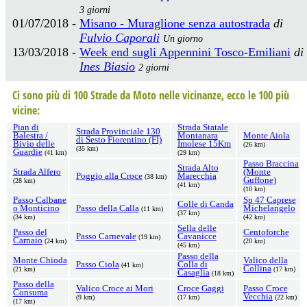
3 giorni
01/07/2018 -
Misano - Muraglione senza autostrada
di
Fulvio Caporali
Un giorno
13/03/2018 -
Week end sugli Appennini Tosco-Emiliani
di
Ines Biasio
2 giorni
Ci sono più di 100 Strade da Moto nelle vicinanze, ecco le 100 più
vicine:
Pian di
Strada Statale
Strada Provinciale 130
Balestra /
Montanara
Monte Aiola
di Sesto Fiorentino (FI)
Bivio delle
Imolese 15Km
(26 km)
(35 km)
Guardie
(41 km)
(29 km)
Passo Braccina
Strada Alto
Strada Alfero
(Monte
Poggio alla Croce
Marecchia
(38 km)
Guffone)
(28 km)
(41 km)
(10 km)
Passo Calbane
Sp 47 Caprese
Colle di Canda
o Monticino
Passo della Calla
Michelangelo
(11 km)
(37 km)
(34 km)
(42 km)
Sella delle
Passo del
Centoforche
Passo Carnevale
Cavanicce
(19 km)
Carnaio
(24 km)
(20 km)
(45 km)
Passo della
Monte Chioda
Valico della
Passo Ciola
Colla di
(41 km)
Collina
(21 km)
(17 km)
Casaglia
(18 km)
Passo della
Valico Croce ai Mori
Croce Gaggi
Passo Croce
Consuma
Vecchia
(9 km)
(17 km)
(22 km)
(17 km)