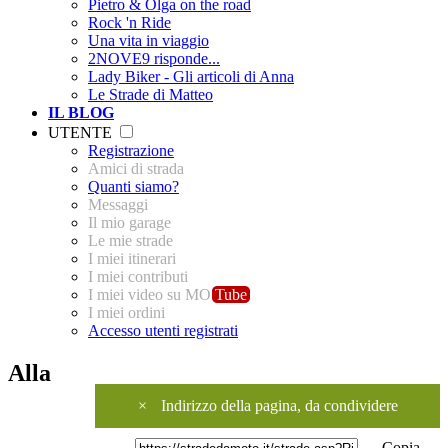
Pietro & Olga on the road
Rock 'n Ride
Una vita in viaggio
2NOVE9 risponde...
Lady Biker - Gli articoli di Anna
Le Strade di Matteo
IL BLOG
UTENTE
Registrazione
Amici di strada
Quanti siamo?
Messaggi
Il mio garage
Le mie strade
I miei itinerari
I miei contributi
I miei video su MO
Tube
I miei ordini
Accesso utenti registrati
Alla
×
Indirizzo della pagina, da condividere
Copia