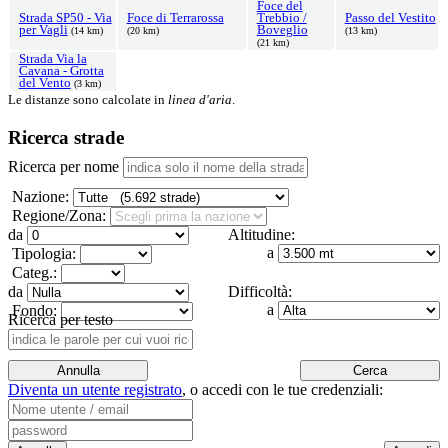
Foce del
Strada SP50 - Via
Foce di Terrarossa
Trebbio /
Passo del Vestito
per Vagli
Boveglio
(14 km)
(20 km)
(13 km)
(21 km)
Strada Via la
Cavana - Grotta
del Vento
(3 km)
Le distanze sono calcolate in
linea d'aria
.
Ricerca strade
Ricerca per nome
Nazione:
Regione/Zona:
da
Altitudine:
a
Tipologia:
Categ.:
da
Difficoltà:
a
Fondo:
Ricerca per testo
Diventa un utente registrato
,
o accedi con le tue credenziali: