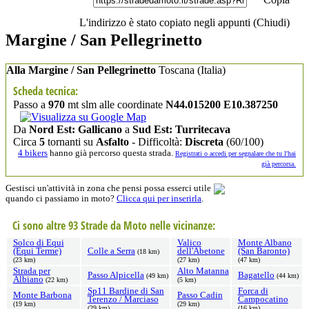
L'indirizzo è stato copiato negli appunti (
Chiudi
)
Margine / San Pellegrinetto
Alla Margine / San Pellegrinetto
Toscana
(Italia)
Scheda tecnica:
Passo a
970
mt slm alle coordinate
N44.015200 E10.387250
Da
Nord Est: Gallicano
a
Sud Est: Turritecava
Circa
5
tornanti su
Asfalto
- Difficoltà:
Discreta
(60/100)
4 bikers
hanno già percorso questa strada.
Registrati o accedi per segnalare che tu l'hai
già percorsa.
Gestisci un'attività in zona che pensi possa esserci utile
quando ci passiamo in moto?
Clicca qui per inserirla
.
Ci sono altre 93 Strade da Moto nelle vicinanze:
Solco di Equi
Valico
Monte Albano
(Equi Terme)
Colle a Serra
dell'Abetone
(San Baronto)
(18 km)
(23 km)
(27 km)
(47 km)
Strada per
Alto Matanna
Passo Alpicella
Bagatello
(49 km)
(44 km)
Albiano
(22 km)
(5 km)
Sp11 Bardine di San
Forca di
Monte Barbona
Passo Cadin
Terenzo / Marciaso
Campocatino
(19 km)
(29 km)
(29 km)
(16 km)