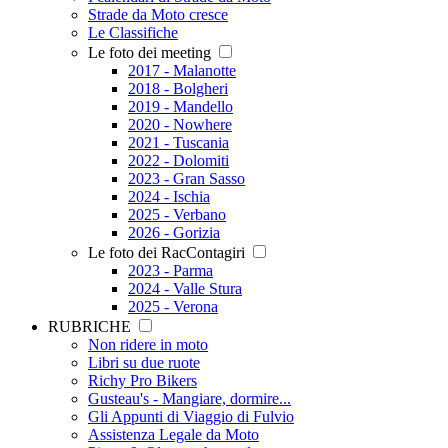
Strade da Moto cresce
Le Classifiche
Le foto dei meeting
2017 - Malanotte
2018 - Bolgheri
2019 - Mandello
2020 - Nowhere
2021 - Tuscania
2022 - Dolomiti
2023 - Gran Sasso
2024 - Ischia
2025 - Verbano
2026 - Gorizia
Le foto dei RacContagiri
2023 - Parma
2024 - Valle Stura
2025 - Verona
RUBRICHE
Non ridere in moto
Libri su due ruote
Richy Pro Bikers
Gusteau's - Mangiare, dormire...
Gli Appunti di Viaggio di Fulvio
Assistenza Legale da Moto