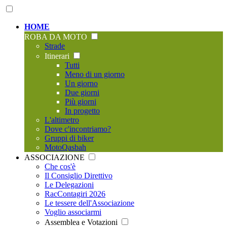
HOME
ROBA DA MOTO
Strade
Itinerari
Tutti
Meno di un giorno
Un giorno
Due giorni
Più giorni
In progetto
L'altimetro
Dove c'incontriamo?
Gruppi di biker
MotoQasbah
ASSOCIAZIONE
Che cos'è
Il Consiglio Direttivo
Le Delegazioni
RacContagiri 2026
Le tessere dell'Associazione
Voglio associarmi
Assemblea e Votazioni