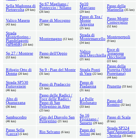
Sp 67 Magliano /
Sp10
Sella Madonna di
Passo della
Ponteccio / Sillano
Marciaso
Pietravolta
Marinella
(29 km)
(35 km)
(26 km)
(29 km)
Passo di Tea /
Passo Monte
Valico Masera
Piane di Mocogno
Monte
Cornoviglio
Argegna
(43 km)
(37 km)
(52 km)
(25 km)
Strada
Strada di
Montefiorino -
Monteperpoli
Montemagno
Montemarcello
(12 km)
Piandelagotti
(9 km)
(34 km)
(SP846R)
(33 km)
Foce di
Valico
Sp 27 / Montese
Passo dell'Oppio
Terrarossa
dell'Orecchiella
Oricchiella
(53 km)
(36 km)
(21 km)
(22 km)
Passo della
Rifugio Orto di
Sp 9 - Pian del Monte
Strada Ponti
Porretta (SS64
Donna
di Vara
Porrettana)
(20 km)
(31 km)
(22 km)
(44 km)
Strada SP530
Passo di
Passo di Pradaccio
Portovenere
Pradarena
Prunetta
(33 km)
(21 km)
(46 km)
(31 km)
Passo delle Radici /
Alto di
Foce delle Radici /
Le Polle
Passo del
Quarazzana
Passo di San
Riolunato
Romito
(32 km)
Pellegrino in Alpe
(36 km)
(33 km)
(23 km)
Sp 16
Sambucedro
Giro del Diavolo San
Passo di Scala
Fivizzano /
Pellegrino
(46 km)
(21 km)
(8 km)
Sasseto
(29 km)
Strada SP324
Passo Sella
Passo dei
Rio Selvano
Sant'Annapelago
(6 km)
(Lucca)
Solini
(5 km)
(46 km)
- Sestola
(33 km)