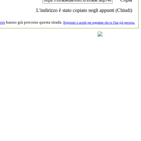
L'indirizzo è stato copiato negli appunti (
Chiudi
)
ers
hanno già percorso questa strada.
Registrati o accedi per segnalare che tu l'hai già percorsa.