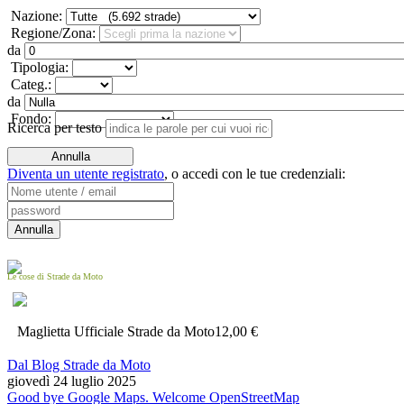
Nazione:
Regione/Zona:
da
Tipologia:
Categ.:
da
Fondo:
Ricerca per testo
Diventa un utente registrato
,
o accedi con le tue credenziali:
Le cose di Strade da Moto
Maglietta Ufficiale Strade da Moto
12,00 €
Dal Blog Strade da Moto
giovedì 24 luglio 2025
Good bye Google Maps. Welcome OpenStreetMap