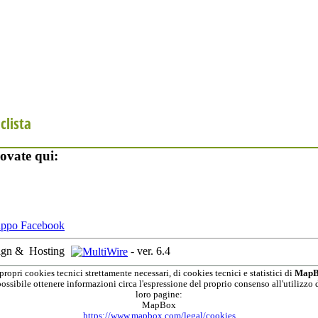
clista
ovate qui:
ign &
Hosting
-
ver. 6.4
propri cookies tecnici strettamente necessari, di cookies tecnici e statistici di
MapB
possibile ottenere informazioni circa l'espressione del proprio consenso all'utilizzo d
loro pagine:
MapBox
https://www.mapbox.com/legal/cookies