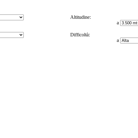
Altitudine:
a
Difficoltà:
a