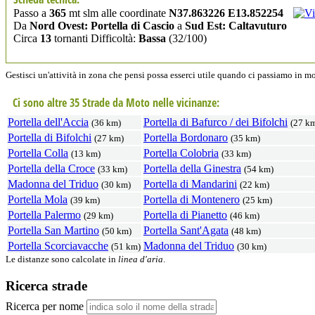
Passo a
365
mt slm alle coordinate
N37.863226 E13.852254
Da
Nord Ovest: Portella di Cascio
a
Sud Est: Caltavuturo
Circa
13
tornanti Difficoltà:
Bassa
(32/100)
Gestisci un'attività in zona che pensi possa esserci utile quando ci passiamo in 
Ci sono altre 35 Strade da Moto nelle vicinanze:
Portella dell'Accia
Portella di Bafurco / dei Bifolchi
(36 km)
(27 k
Portella di Bifolchi
Portella Bordonaro
(27 km)
(35 km)
Portella Colla
Portella Colobria
(13 km)
(33 km)
Portella della Croce
Portella della Ginestra
(33 km)
(54 km)
Madonna del Triduo
Portella di Mandarini
(30 km)
(22 km)
Portella Mola
Portella di Montenero
(39 km)
(25 km)
Portella Palermo
Portella di Pianetto
(29 km)
(46 km)
Portella San Martino
Portella Sant'Agata
(50 km)
(48 km)
Portella Scorciavacche
Madonna del Triduo
(51 km)
(30 km)
Le distanze sono calcolate in
linea d'aria
.
Ricerca strade
Ricerca per nome