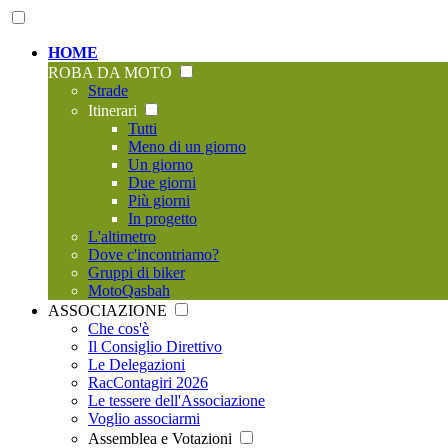
HOME
ROBA DA MOTO
Strade
Itinerari
Tutti
Meno di un giorno
Un giorno
Due giorni
Più giorni
In progetto
L'altimetro
Dove c'incontriamo?
Gruppi di biker
MotoQasbah
ASSOCIAZIONE
Che cos'è
Il Consiglio Direttivo
Le Delegazioni
RacContagiri 2026
Le tessere dell'Associazione
Voglio associarmi
Assemblea e Votazioni