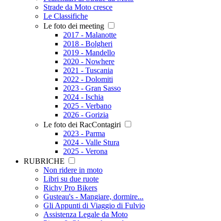
Strade da Moto cresce
Le Classifiche
Le foto dei meeting
2017 - Malanotte
2018 - Bolgheri
2019 - Mandello
2020 - Nowhere
2021 - Tuscania
2022 - Dolomiti
2023 - Gran Sasso
2024 - Ischia
2025 - Verbano
2026 - Gorizia
Le foto dei RacContagiri
2023 - Parma
2024 - Valle Stura
2025 - Verona
RUBRICHE
Non ridere in moto
Libri su due ruote
Richy Pro Bikers
Gusteau's - Mangiare, dormire...
Gli Appunti di Viaggio di Fulvio
Assistenza Legale da Moto