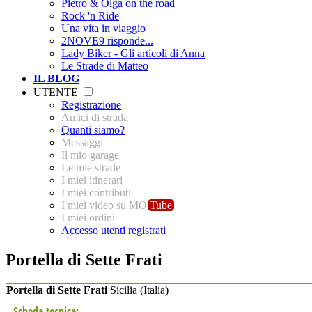
Pietro & Olga on the road
Rock 'n Ride
Una vita in viaggio
2NOVE9 risponde...
Lady Biker - Gli articoli di Anna
Le Strade di Matteo
IL BLOG
UTENTE
Registrazione
Amici di strada
Quanti siamo?
Messaggi
Il mio garage
Le mie strade
I miei itinerari
I miei contributi
I miei video su MO
Tube
I miei ordini
Accesso utenti registrati
Portella di Sette Frati
Portella di Sette Frati
Sicilia
(Italia)
Scheda tecnica: