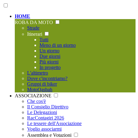
HOME
ROBA DA MOTO
Strade
Itinerari
Tutti
Meno di un giorno
Un giorno
Due giorni
Più giorni
In progetto
L'altimetro
Dove c'incontriamo?
Gruppi di biker
MotoQasbah
ASSOCIAZIONE
Che cos'è
Il Consiglio Direttivo
Le Delegazioni
RacContagiri 2026
Le tessere dell'Associazione
Voglio associarmi
Assemblea e Votazioni