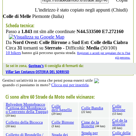
L'indirizzo è stato copiato negli appunti (
Chiudi
)
Colle di Melle
Piemonte
(Italia)
Scheda tecnica:
Passo a
1.843
mt slm alle coordinate
N44.533500 E7.272160
Da
Nord Ovest: Colle Birrone
a
Sud Est: Colle della Ciabra
Circa
31
tornanti su
Sterrato
- Difficoltà:
Media
(50/100)
10 bikers
hanno già percorso questa strada.
Registrati o accedi per segnalare che tu l'hai
già percorsa.
Se sei in zona,
Gusteau's
ti consiglia di fermarti da:
Villar San Costanzo OSTERIA DEL SORRISO
Gestisci un'attività in zona che pensi possa esserci utile
quando ci passiamo in moto?
Clicca qui per inserirla
.
Ci sono altre 60 Strade da Moto nelle vicinanze:
Belvedere Montebracco
Colle
Colle
(Certosa del Mombracco
Colle Bandia
dell'Agnello
Bettone
o Convento della Trappa)
(22 km)
(29 km)
(13 km)
(19 km)
Col de la
Colletto della Bicocca
Colle Birrone
Cime de la
Bonette
Bonette
(18 km)
(3 km)
(44 km)
(43 km)
Strada per
Colle della
Colletto di Brondello /
Strada dei