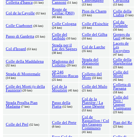
Castelmagno
Cavallina
Colletta d'Isasca
Cannoni
(11 km)
(11 km)
(13 km)
(13 km)
Route de
Pion da Charm
Colle della
Col de la Cayolle
Ceillac (D60)
(52 km)
Ciabra
(19 km)
(3 km)
(45 km)
Col du
Colle Cologna
Colle d'Esischie
Colle Ciarbonet
Furfande
(26 km)
(24 km)
(19 km)
(50 km)
Colle del
Colle del Gilba
Gorges du
Passo di Gardetta
(25 km)
Gerbido
Guil
(10 km)
(10 km)
(49 km)
Lacets de
Strada per il
Col de Larche
Les
Col d'Izoard
Lac des Sagnes
(53 km)
Escoyères
(35 km)
(38 km)
(47 km)
Strada del
Colle della
Colle della Maddalena
Madonna del
Malanotte
Margherina
Colletto
(32 km)
(29 km)
(51 km)
(23 km)
SP 246
Colle del
Strada di Montemale
Colletto del
Montoso-Rucas
Mortè
Moro
(14 km)
(33 km)
(25 km)
(42 km)
Colletta di
Colle dei Morti (o della
Col de la
Colle del Mulo
Paesana
Fauniera)
Moutière
(20 km)
(45 km)
(21 km)
(18 km)
Colle del
Col de la
Preit /
Strada Peralba Pian
Passo della
Platrière / La
Grange
Madama
Piatta
Casse Déserte
(7 km)
(12 km)
Ciampasso
(53 km)
(23 km)
Col de
Raspaillon / Col
Colle del Prete
Pian del Re
Colle del Prel
des Granges
(52 km)
(8 km)
(23 km)
Communes
(41 km)
Faux Col de
Colle di