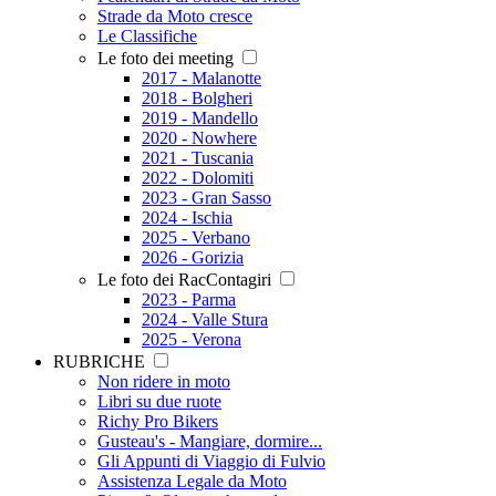
Strade da Moto cresce
Le Classifiche
Le foto dei meeting
2017 - Malanotte
2018 - Bolgheri
2019 - Mandello
2020 - Nowhere
2021 - Tuscania
2022 - Dolomiti
2023 - Gran Sasso
2024 - Ischia
2025 - Verbano
2026 - Gorizia
Le foto dei RacContagiri
2023 - Parma
2024 - Valle Stura
2025 - Verona
RUBRICHE
Non ridere in moto
Libri su due ruote
Richy Pro Bikers
Gusteau's - Mangiare, dormire...
Gli Appunti di Viaggio di Fulvio
Assistenza Legale da Moto