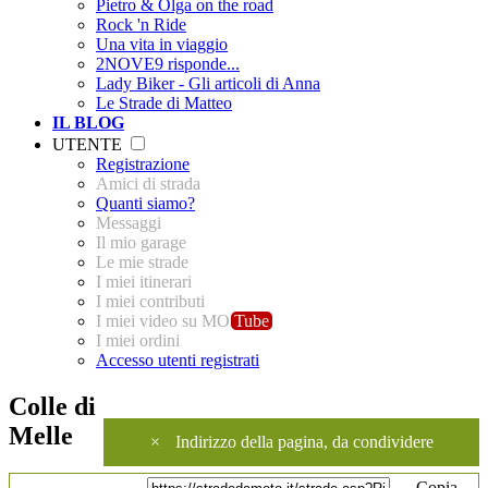
Pietro & Olga on the road
Rock 'n Ride
Una vita in viaggio
2NOVE9 risponde...
Lady Biker - Gli articoli di Anna
Le Strade di Matteo
IL BLOG
UTENTE
Registrazione
Amici di strada
Quanti siamo?
Messaggi
Il mio garage
Le mie strade
I miei itinerari
I miei contributi
I miei video su MO
Tube
I miei ordini
Accesso utenti registrati
Colle di
Melle
×
Indirizzo della pagina, da condividere
Copia