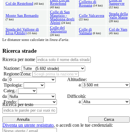
Colletto di
Col de Restefond
Restefond
Sampeyre
(43 km)
Rossana
(14 km)
(43 km)
(12 km)
Colle di San
Strada della
Monte San Bernardo
Maurizio -
Colle Valcavera
Valle Maira
Madonna degli
(7 km)
(22 km)
(28 km)
Alpini
(24 km)
Colle del
Strada del Vallone di
Colle di
Col de Vars
Vallonetto
Elva (Orrido)
Valmala
(15 km)
(6 km)
(45 km)
(20 km)
Le distanze sono calcolate in
linea d'aria
.
Ricerca strade
Ricerca per nome
Nazione:
Regione/Zona:
da
Altitudine:
a
Tipologia:
Categ.:
da
Difficoltà:
a
Fondo:
Ricerca per testo
Diventa un utente registrato
,
o accedi con le tue credenziali: