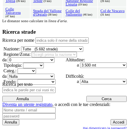
Teglia
Tende
Naturale Regione
(26 km)
(3 km)
(26 km)
Liguria
(19 km)
Colle
Strada del Vallone
Colle del
Col de Vescavo
Valcavera
d'Orgials
Vallonetto
(38 km)
(46 km)
(31 km)
(47 km)
Le distanze sono calcolate in
linea d'aria
.
Ricerca strade
Ricerca per nome
Nazione:
Regione/Zona:
da
Altitudine:
a
Tipologia:
Categ.:
da
Difficoltà:
a
Fondo:
Ricerca per testo
Diventa un utente registrato
,
o accedi con le tue credenziali:
Hai dimenticato la password?