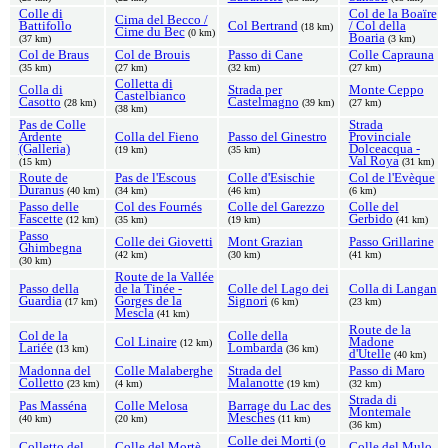
Colle di
Col de la Boaïre
Cima del Becco /
Battifollo
Col Bertrand
/ Col della
(18 km)
Cime du Bec
(0 km)
Boaria
(37 km)
(3 km)
Col de Braus
Col de Brouis
Passo di Cane
Colle Caprauna
(35 km)
(27 km)
(32 km)
(27 km)
Colletta di
Colla di
Strada per
Monte Ceppo
Castelbianco
Casotto
Castelmagno
(28 km)
(39 km)
(27 km)
(38 km)
Pas de Colle
Strada
Ardente
Colla del Fieno
Passo del Ginestro
Provinciale
(Galleria)
Dolceacqua -
(19 km)
(35 km)
Val Roya
(15 km)
(31 km)
Route de
Pas de l'Escous
Colle d'Esischie
Col de l'Evèque
Duranus
(40 km)
(34 km)
(46 km)
(6 km)
Passo delle
Col des Fournés
Colle del Garezzo
Colle del
Fascette
Gerbido
(12 km)
(35 km)
(19 km)
(41 km)
Passo
Colle dei Giovetti
Mont Grazian
Passo Grillarine
Ghimbegna
(42 km)
(30 km)
(41 km)
(30 km)
Route de la Vallée
Passo della
de la Tinée -
Colle del Lago dei
Colla di Langan
Guardia
Gorges de la
Signori
(17 km)
(6 km)
(23 km)
Mescla
(41 km)
Route de la
Col de la
Colle della
Col Linaire
Madone
(12 km)
Lariée
Lombarda
(13 km)
(36 km)
d'Utelle
(40 km)
Madonna del
Colle Malaberghe
Strada del
Passo di Maro
Colletto
Malanotte
(23 km)
(4 km)
(19 km)
(32 km)
Strada di
Pas Masséna
Colle Melosa
Barrage du Lac des
Montemale
Mesches
(40 km)
(20 km)
(11 km)
(36 km)
Colle dei Morti (o
Colletto del
Colle del Mortè
Colle del Mulo