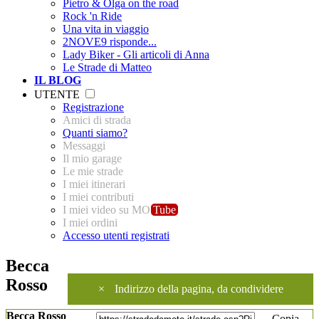
Pietro & Olga on the road
Rock 'n Ride
Una vita in viaggio
2NOVE9 risponde...
Lady Biker - Gli articoli di Anna
Le Strade di Matteo
IL BLOG
UTENTE
Registrazione
Amici di strada
Quanti siamo?
Messaggi
Il mio garage
Le mie strade
I miei itinerari
I miei contributi
I miei video su MO
Tube
I miei ordini
Accesso utenti registrati
Becca
Rosso
×
Indirizzo della pagina, da condividere
Becca Rosso
Copia