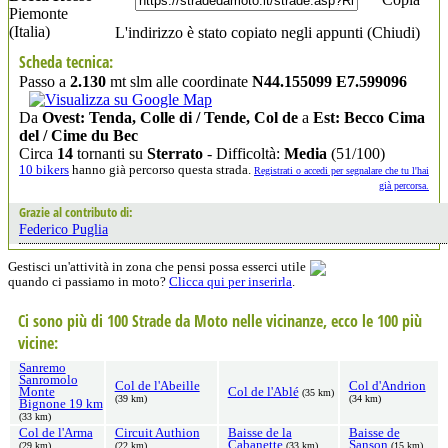
Piemonte
(Italia)
L'indirizzo è stato copiato negli appunti (
Chiudi
)
Scheda tecnica:
Passo a
2.130
mt slm alle coordinate
N44.155099 E7.599096
Da
Ovest: Tenda, Colle di / Tende, Col de
a
Est: Becco Cima
del / Cime du Bec
Circa
14
tornanti su
Sterrato
- Difficoltà:
Media
(51/100)
10 bikers
hanno già percorso questa strada.
Registrati o accedi per segnalare che tu l'hai
già percorsa.
Grazie al contributo di:
Federico Puglia
Gestisci un'attività in zona che pensi possa esserci utile
quando ci passiamo in moto?
Clicca qui per inserirla
.
Ci sono più di 100 Strade da Moto nelle vicinanze, ecco le 100 più
vicine:
Sanremo
Sanromolo
Col de l'Abeille
Col d'Andrion
Monte
Col de l'Ablé
(35 km)
(39 km)
(34 km)
Bignone 19 km
(33 km)
Col de l'Arma
Circuit Authion
Baisse de la
Baisse de
Cabanette
Sanson
(29 km)
(22 km)
(33 km)
(15 km)