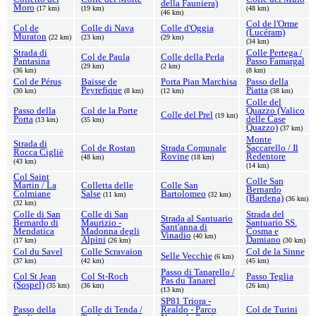
della Fauniera)
Moro
(17 km)
(19 km)
(48 km)
(46 km)
Col de l'Orme
Col de
Colle di Nava
Colle d'Oggia
(Lucéram)
Muraton
(22 km)
(23 km)
(29 km)
(34 km)
Strada di
Colle Pertega /
Col de Paula
Colle della Perla
Pantasina
Passo Famargal
(29 km)
(2 km)
(36 km)
(8 km)
Col de Pérus
Baisse de
Porta Pian Marchisa
Passo della
Peyrefique
Piatta
(30 km)
(8 km)
(12 km)
(38 km)
Colle del
Passo della
Col de la Porte
Quazzo (Valico
Colle del Prel
(19 km)
Porta
delle Case
(13 km)
(35 km)
Quazzo)
(37 km)
Monte
Strada di
Col de Rostan
Strada Comunale
Saccarello / Il
Rocca Cigliè
Rovine
Redentore
(48 km)
(18 km)
(43 km)
(14 km)
Col Saint
Colle San
Martin / La
Colletta delle
Colle San
Bernardo
Colmiane
Salse
Bartolomeo
(11 km)
(32 km)
(Bardena)
(36 km)
(32 km)
Colle di San
Colle di San
Strada del
Strada al Santuario
Bernardo di
Maurizio -
Santuario SS.
Sant'anna di
Mendatica
Madonna degli
Cosma e
Vinadio
(40 km)
Alpini
Damiano
(17 km)
(26 km)
(30 km)
Col du Savel
Colle Scravaion
Col de la Sinne
Selle Vecchie
(6 km)
(37 km)
(42 km)
(45 km)
Passo di Tanarello /
Col St Jean
Col St-Roch
Passo Teglia
Pas du Tanarel
(Sospel)
(35 km)
(36 km)
(26 km)
(13 km)
SP81 Triora -
Passo della
Colle di Tenda /
Realdo - Parco
Col de Turini