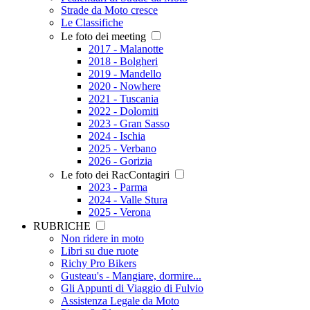
Strade da Moto cresce
Le Classifiche
Le foto dei meeting
2017 - Malanotte
2018 - Bolgheri
2019 - Mandello
2020 - Nowhere
2021 - Tuscania
2022 - Dolomiti
2023 - Gran Sasso
2024 - Ischia
2025 - Verbano
2026 - Gorizia
Le foto dei RacContagiri
2023 - Parma
2024 - Valle Stura
2025 - Verona
RUBRICHE
Non ridere in moto
Libri su due ruote
Richy Pro Bikers
Gusteau's - Mangiare, dormire...
Gli Appunti di Viaggio di Fulvio
Assistenza Legale da Moto