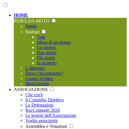
HOME
ROBA DA MOTO
Strade
Itinerari
Tutti
Meno di un giorno
Un giorno
Due giorni
Più giorni
In progetto
L'altimetro
Dove c'incontriamo?
Gruppi di biker
MotoQasbah
ASSOCIAZIONE
Che cos'è
Il Consiglio Direttivo
Le Delegazioni
RacContagiri 2026
Le tessere dell'Associazione
Voglio associarmi
Assemblea e Votazioni