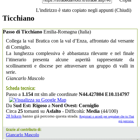
L'indirizzo è stato copiato negli appunti (
Chiudi
)
Ticchiano
Passo di Ticchiano
Emilia-Romagna
(Italia)
Collega la val Bratica con la val d’Enza, affrontato dal versante
di Corniglio.
La lunghezza complessiva è abbastanza rilevante e nel finale
l’itinerario presenta alcune asperità rappresentate da
scollinamenti e discese per attraversare un gruppo di valli in
serie.
Giancarlo Mascolo
Scheda tecnica:
Passo a
1.154
mt slm alle coordinate
N44.427804 E10.114797
Da
Sud Est: Rigoso
a
Nord Ovest: Corniglio
Circa
25
tornanti su
Asfalto
- Difficoltà:
Media
(44/100)
28 bikers
hanno già percorso questa strada.
Registrati o accedi per segnalare che tu l'hai
già percorsa.
Grazie al contributo di:
Giancarlo Mascolo