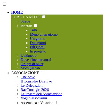
HOME
ROBA DA MOTO
Strade
Itinerari
Tutti
Meno di un giorno
Un giorno
Due giorni
Più giorni
In progetto
L'altimetro
Dove c'incontriamo?
Gruppi di biker
MotoQasbah
ASSOCIAZIONE
Che cos'è
Il Consiglio Direttivo
Le Delegazioni
RacContagiri 2026
Le tessere dell'Associazione
Voglio associarmi
Assemblea e Votazioni