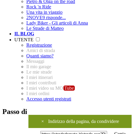
Pietro & Olga on the road
Rock 'n Ride
Una vita in viaggio
2NOVE9 risponde...
Lady Biker - Gli articoli di Anna
Le Strade di Matteo
IL BLOG
UTENTE
Registrazione
Amici di strada
Quanti siamo?
Messaggi
Il mio garage
Le mie strade
I miei itinerari
I miei contributi
I miei video su MO
Tube
I miei ordini
Accesso utenti registrati
Passo di
×
Indirizzo della pagina, da condividere
Copia