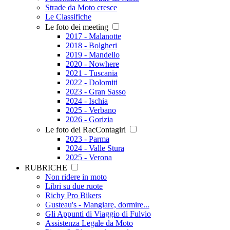
Strade da Moto cresce
Le Classifiche
Le foto dei meeting
2017 - Malanotte
2018 - Bolgheri
2019 - Mandello
2020 - Nowhere
2021 - Tuscania
2022 - Dolomiti
2023 - Gran Sasso
2024 - Ischia
2025 - Verbano
2026 - Gorizia
Le foto dei RacContagiri
2023 - Parma
2024 - Valle Stura
2025 - Verona
RUBRICHE
Non ridere in moto
Libri su due ruote
Richy Pro Bikers
Gusteau's - Mangiare, dormire...
Gli Appunti di Viaggio di Fulvio
Assistenza Legale da Moto