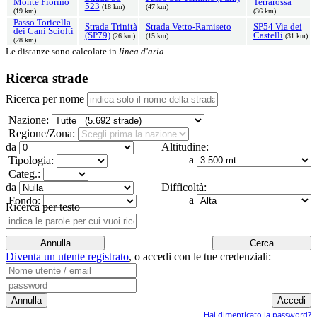
Monte Fiorino
Terrarossa
523
(18 km)
(47 km)
(19 km)
(36 km)
Passo Toricella
Strada Trinità
Strada Vetto-Ramiseto
SP54 Via dei
dei Cani Sciolti
(SP79)
Castelli
(26 km)
(15 km)
(31 km)
(28 km)
Le distanze sono calcolate in
linea d'aria
.
Ricerca strade
Ricerca per nome
Nazione:
Regione/Zona:
da
Altitudine:
a
Tipologia:
Categ.:
da
Difficoltà:
a
Fondo:
Ricerca per testo
Diventa un utente registrato
,
o accedi con le tue credenziali:
Hai dimenticato la password?