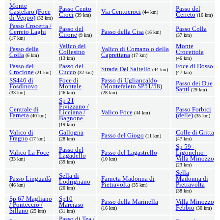
Monte
Passo Cento
Passo del
Castelaro (Foce
Via Centocroci
(44 km)
Croci
Cerreto
(39 km)
(16 km)
di Veppo)
(32 km)
Passo Crocetta /
Passo del
Passo Colla
Cerreto Laghi
Passo della Cisa
(16 km)
Cirone
(9 km)
(37 km)
(17 km)
Valico del
Monte
Passo della
Valico di Comano o della
Collesino
Crocettola
Colla
Caprettana
(6 km)
(17 km)
(13 km)
(46 km)
Passo del
Passo del
Foce di Dosso
Strada Del Saltello
(44 km)
Crocione
Cucco
(21 km)
(32 km)
(47 km)
SS446 di
Foce di
Passo di Ugliancaldo
Passo dei Due
Fosdinovo
Montale
(Montefaieto SP51/58)
Santi
(29 km)
(33 km)
(46 km)
(28 km)
Sp 21
Fivizzano /
Centrale di
Passo Forbici
Licciana /
Valico Foce
(44 km)
Farneta
(delle)
(40 km)
(35 km)
Bagnone
(19 km)
Valico di
Gallogna
Colle di Gritta
Passo del Giogo
(11 km)
Fragno
(17 km)
(28 km)
(47 km)
Sp 59 -
Passo del
Valico La Foce
Passo del Lagastrello
Ligonchio -
Lagadello
Villa Minozzo
(33 km)
(10 km)
(39 km)
(23 km)
Sella
Sella di
Passo Linguadà
Farneta Madonna di
Madonna di
Lodrignano
Pietravolta
Pietravolta
(46 km)
(35 km)
(20 km)
(38 km)
Sp 67 Magliano
Sp10
Passo della Marinella
Villa Minozzo
/ Ponteccio /
Marciaso
Febbio
(16 km)
(30 km)
Sillano
(25 km)
(31 km)
Passo di Tea /