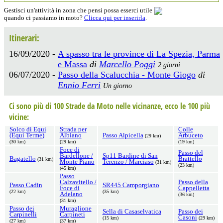
Gestisci un'attività in zona che pensi possa esserci utile
quando ci passiamo in moto?
Clicca qui per inserirla
.
Itinerari:
16/09/2020 -
A spasso tra le province di La Spezia, Parma
e Massa
di
Marcello Poggi
2 giorni
06/07/2020 -
Passo della Scalucchia - Monte Giogo
di
Ennio Ferri
Un giorno
Ci sono più di 100 Strade da Moto nelle vicinanze, ecco le 100 più
vicine:
Solco di Equi
Strada per
Colle
(Equi Terme)
Albiano
Passo Alpicella
Arbuceto
(29 km)
(30 km)
(29 km)
(19 km)
Foce di
Passo del
Bardellone /
Sp11 Bardine di San
Bagatello
Brattello
(31 km)
Monte Piano
Terenzo / Marciaso
(31 km)
(23 km)
(45 km)
Passo
Calzavitello /
Passo della
Passo Cadin
SR445 Camporgiano
Foce di
Cappelletta
(22 km)
(35 km)
Adelano
(36 km)
(31 km)
Passo dei
Muraglione
Sella di Casaselvatica
Passo dei
Carpinelli
Carpineti
Casoni
(15 km)
(29 km)
(27 km)
(37 km)