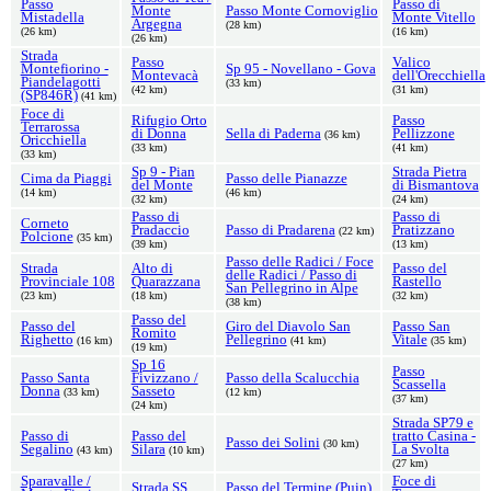
Passo
Passo di
Monte
Passo Monte Cornoviglio
Mistadella
Monte Vitello
Argegna
(28 km)
(26 km)
(16 km)
(26 km)
Strada
Passo
Valico
Montefiorino -
Sp 95 - Novellano - Gova
Montevacà
dell'Orecchiella
Piandelagotti
(33 km)
(42 km)
(31 km)
(SP846R)
(41 km)
Foce di
Rifugio Orto
Passo
Terrarossa
di Donna
Sella di Paderna
Pellizzone
(36 km)
Oricchiella
(33 km)
(41 km)
(33 km)
Sp 9 - Pian
Strada Pietra
Cima da Piaggi
Passo delle Pianazze
del Monte
di Bismantova
(14 km)
(46 km)
(32 km)
(24 km)
Passo di
Passo di
Corneto
Pradaccio
Passo di Pradarena
Pratizzano
(22 km)
Polcione
(35 km)
(39 km)
(13 km)
Passo delle Radici / Foce
Strada
Alto di
Passo del
delle Radici / Passo di
Provinciale 108
Quarazzana
Rastello
San Pellegrino in Alpe
(23 km)
(18 km)
(32 km)
(38 km)
Passo del
Passo del
Giro del Diavolo San
Passo San
Romito
Righetto
Pellegrino
Vitale
(16 km)
(41 km)
(35 km)
(19 km)
Sp 16
Passo
Passo Santa
Fivizzano /
Passo della Scalucchia
Scassella
Donna
Sasseto
(33 km)
(12 km)
(37 km)
(24 km)
Strada SP79 e
Passo di
Passo del
tratto Casina -
Passo dei Solini
(30 km)
Segalino
Silara
La Svolta
(43 km)
(10 km)
(27 km)
Sparavalle /
Foce di
Strada SS
Passo del Termine (Puin)