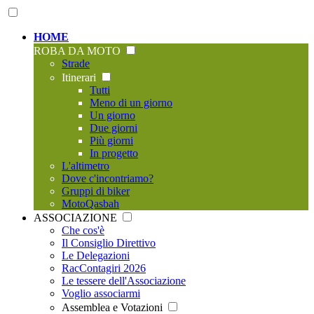
HOME
ROBA DA MOTO
Strade
Itinerari
Tutti
Meno di un giorno
Un giorno
Due giorni
Più giorni
In progetto
L'altimetro
Dove c'incontriamo?
Gruppi di biker
MotoQasbah
ASSOCIAZIONE
Che cos'è
Il Consiglio Direttivo
Le Delegazioni
RacContagiri 2026
Le tessere dell'Associazione
Voglio associarmi
Assemblea e Votazioni