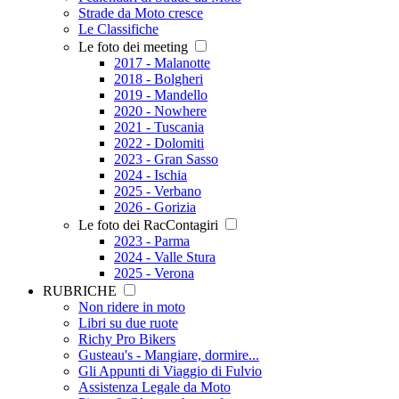
Strade da Moto cresce
Le Classifiche
Le foto dei meeting
2017 - Malanotte
2018 - Bolgheri
2019 - Mandello
2020 - Nowhere
2021 - Tuscania
2022 - Dolomiti
2023 - Gran Sasso
2024 - Ischia
2025 - Verbano
2026 - Gorizia
Le foto dei RacContagiri
2023 - Parma
2024 - Valle Stura
2025 - Verona
RUBRICHE
Non ridere in moto
Libri su due ruote
Richy Pro Bikers
Gusteau's - Mangiare, dormire...
Gli Appunti di Viaggio di Fulvio
Assistenza Legale da Moto