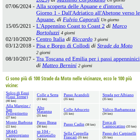
07/06/2024 -
Alla scoperta delle Apuane e d'intorni.
Giorno 1 - Dall'Adriatico all'Abetone verso le
Apuane.
di
Fulvio Caporali
Un giorno
15/05/2021 -
L'Appennino Coast to Coast 2
di
Marco
Bortoluzzi
4 giorni
02/10/2020 -
Centro Italia
di
Riccardo
3 giorni
03/12/2018 -
Pisa e Borgo di Collodi
di
Strade da Moto
2 giorni
08/10/2017 -
Tra Toscana ed Emilia per i passi appenninici
di
Matteo Bernini
2 giorni
Ci sono più di 100 Strade da Moto nelle vicinanze, ecco le 100 più
vicine:
Solco di Equi
Colle a Serra
Passo Acandoli
Strada per Albiano
(Equi Terme)
(11 km)
(35 km)
(35 km)
(40 km)
Alla Margine /
Alto
San
Colle Arbuceto
Valico Barbamozza
Matanna
Pellegrinetto
(35 km)
(34 km)
(31 km)
(27 km)
Monte Barbona
Passo Brasa
Forca di
Passo Cadin
(38 km)
Campocatino
(22 km)
(30 km)
(33 km)
SR445
sp 104 -
Sella Cappella
Passo dei Carpinelli
Camporgiano
Cantagallo
Frascari
(35 km)
(35 km)
(26 km)
(34 km)