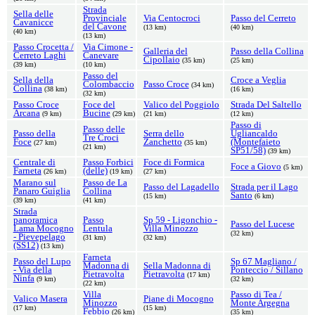
Strada
Sella delle
Provinciale
Via Centocroci
Passo del Cerreto
Cavanicce
del Cavone
(13 km)
(40 km)
(40 km)
(13 km)
Passo Crocetta /
Via Cimone -
Galleria del
Passo della Collina
Cerreto Laghi
Canevare
Cipollaio
(35 km)
(25 km)
(39 km)
(10 km)
Passo del
Sella della
Croce a Veglia
Colombaccio
Passo Croce
(34 km)
Collina
(38 km)
(16 km)
(32 km)
Passo Croce
Foce del
Valico del Poggiolo
Strada Del Saltello
Arcana
Bucine
(9 km)
(29 km)
(21 km)
(12 km)
Passo di
Passo delle
Passo della
Serra dello
Ugliancaldo
Tre Croci
Foce
Zanchetto
(Montefaieto
(27 km)
(35 km)
(21 km)
SP51/58)
(39 km)
Centrale di
Passo Forbici
Foce di Formica
Foce a Giovo
(5 km)
Farneta
(delle)
(26 km)
(19 km)
(27 km)
Marano sul
Passo de La
Passo del Lagadello
Strada per il Lago
Panaro Guiglia
Collina
Santo
(15 km)
(6 km)
(39 km)
(41 km)
Strada
panoramica
Passo
Sp 59 - Ligonchio -
Passo del Lucese
Lama Mocogno
Lentula
Villa Minozzo
(32 km)
- Pievepelago
(31 km)
(32 km)
(SS12)
(13 km)
Farneta
Passo del Lupo
Sp 67 Magliano /
Madonna di
Sella Madonna di
- Via della
Ponteccio / Sillano
Pietravolta
Pietravolta
(17 km)
Ninfa
(9 km)
(32 km)
(22 km)
Villa
Passo di Tea /
Valico Masera
Piane di Mocogno
Minozzo
Monte Argegna
(17 km)
(15 km)
Febbio
(26 km)
(35 km)