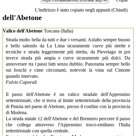
L'indirizzo è stato copiato negli appunti (
Chiudi
)
dell'Abetone
Valico dell'Abetone
Toscana
(Italia)
Strada molto bella da tutti e due i versanti. Asfalto sempre buono
e bello salendo da La Lima sicuramente curve più strette e
tecniche e strada leggermente più stretta, da Pievelago in poi
invece strada più ampia e curve sicuramente più dolci. Da
annoverare tra i passi fatti senza dubbio. Panorama sempre bello
sui boschi e cime circostanti, notevole la vista sul Cimone
quando innevato.
Fulvio Caporali
Il passo dell'Abetone è un valico stradale dell'Appennino
settentrionale, che si trova al limite settentrionale della provincia
di Pistoia nel paese di Abetone, presso il confine con la provincia
di Modena.
La strada statale 12 dell'Abetone e del Brennero percorre il passo
che collega attraverso l'Appennino tosco-emiliano l'Italia
settentrionale con quella centrale.