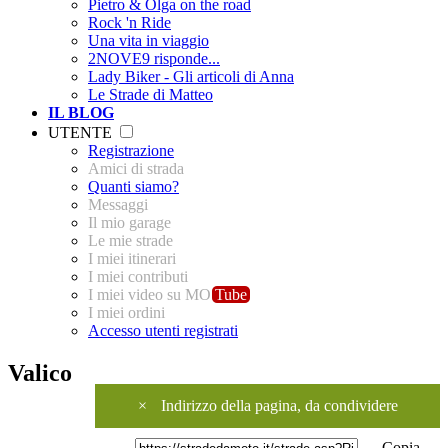
Pietro & Olga on the road
Rock 'n Ride
Una vita in viaggio
2NOVE9 risponde...
Lady Biker - Gli articoli di Anna
Le Strade di Matteo
IL BLOG
UTENTE
Registrazione
Amici di strada
Quanti siamo?
Messaggi
Il mio garage
Le mie strade
I miei itinerari
I miei contributi
I miei video su MO
Tube
I miei ordini
Accesso utenti registrati
Valico
×
Indirizzo della pagina, da condividere
Copia