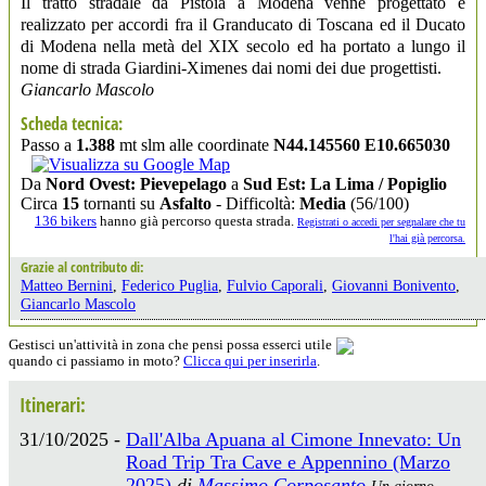
Il tratto stradale da Pistoia a Modena venne progettato e
realizzato per accordi fra il Granducato di Toscana ed il Ducato
di Modena nella metà del XIX secolo ed ha portato a lungo il
nome di strada Giardini-Ximenes dai nomi dei due progettisti.
Giancarlo Mascolo
Scheda tecnica:
Passo a
1.388
mt slm alle coordinate
N44.145560 E10.665030
Da
Nord Ovest: Pievepelago
a
Sud Est: La Lima / Popiglio
Circa
15
tornanti su
Asfalto
- Difficoltà:
Media
(56/100)
136 bikers
hanno già percorso questa strada.
Registrati o accedi per segnalare che tu
l'hai già percorsa.
Grazie al contributo di:
Matteo Bernini
,
Federico Puglia
,
Fulvio Caporali
,
Giovanni Bonivento
,
Giancarlo Mascolo
Gestisci un'attività in zona che pensi possa esserci utile
quando ci passiamo in moto?
Clicca qui per inserirla
.
Itinerari:
31/10/2025 -
Dall'Alba Apuana al Cimone Innevato: Un
Road Trip Tra Cave e Appennino (Marzo
2025)
di
Massimo Corposanto
Un giorno