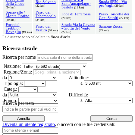
Rio Selvano
Strada SP50 - Via
della Croce
Sant'Annapelago -
per Vagli
(22 km)
(29 km)
Sestola
(34 km)
(11 km)
Sparavalle /
Passo del
Foce di Terrarossa
Passo Toricella dei
Monte Fiorino
Tabernacolo
Cani Sciolti
(20 km)
(27 km)
(39 km)
(34 km)
Foce del
Strada Via la Cavana
Passo del
Samone Zocca
Trebbio /
- Grotta del Vento
Vestito
(36 km)
(33 km)
Boveglio
(19 km)
(27 km)
Le distanze sono calcolate in
linea d'aria
.
Ricerca strade
Ricerca per nome
Nazione:
Regione/Zona:
da
Altitudine:
a
Tipologia:
Categ.:
da
Difficoltà:
a
Fondo:
Ricerca per testo
Diventa un utente registrato
,
o accedi con le tue credenziali: