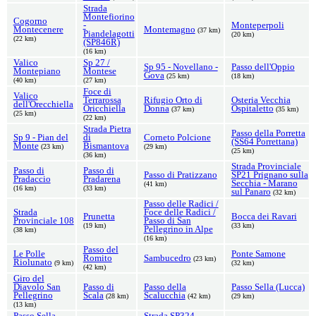
Strada
Montefiorino
Cogorno
-
Monteperpoli
Montecenere
Montemagno
(37 km)
Piandelagotti
(20 km)
(22 km)
(SP846R)
(16 km)
Valico
Sp 27 /
Sp 95 - Novellano -
Passo dell'Oppio
Montepiano
Montese
Gova
(25 km)
(18 km)
(40 km)
(27 km)
Foce di
Valico
Terrarossa
Rifugio Orto di
Osteria Vecchia
dell'Orecchiella
Oricchiella
Donna
Ospitaletto
(37 km)
(35 km)
(25 km)
(22 km)
Strada Pietra
Passo della Porretta
Sp 9 - Pian del
di
Corneto Polcione
(SS64 Porrettana)
Monte
Bismantova
(23 km)
(29 km)
(25 km)
(36 km)
Strada Provinciale
Passo di
Passo di
Passo di Pratizzano
SP21 Prignano sulla
Pradaccio
Pradarena
Secchia - Marano
(41 km)
(16 km)
(33 km)
sul Panaro
(32 km)
Passo delle Radici /
Strada
Foce delle Radici /
Prunetta
Bocca dei Ravari
Provinciale 108
Passo di San
(19 km)
(33 km)
Pellegrino in Alpe
(38 km)
(16 km)
Passo del
Le Polle
Ponte Samone
Romito
Sambucedro
(23 km)
Riolunato
(9 km)
(32 km)
(42 km)
Giro del
Diavolo San
Passo di
Passo della
Passo Sella (Lucca)
Pellegrino
Scala
Scalucchia
(28 km)
(42 km)
(29 km)
(13 km)
Passo Sella
Strada SP324