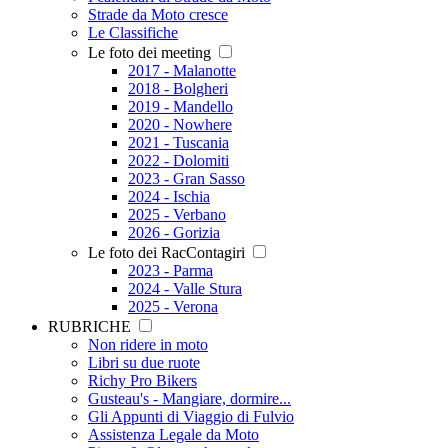
Strade da Moto cresce
Le Classifiche
Le foto dei meeting
2017 - Malanotte
2018 - Bolgheri
2019 - Mandello
2020 - Nowhere
2021 - Tuscania
2022 - Dolomiti
2023 - Gran Sasso
2024 - Ischia
2025 - Verbano
2026 - Gorizia
Le foto dei RacContagiri
2023 - Parma
2024 - Valle Stura
2025 - Verona
RUBRICHE
Non ridere in moto
Libri su due ruote
Richy Pro Bikers
Gusteau's - Mangiare, dormire...
Gli Appunti di Viaggio di Fulvio
Assistenza Legale da Moto