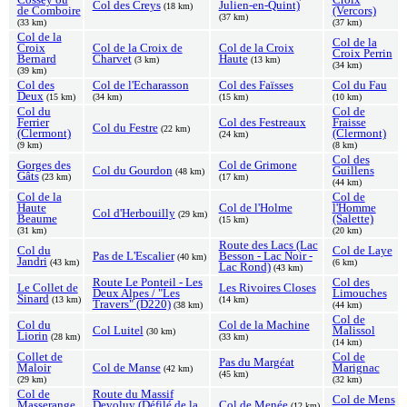
Col des Creys
Julien-en-Quint)
(18 km)
de Comboire
(Vercors)
(37 km)
(33 km)
(37 km)
Col de la
Col de la
Croix
Col de la Croix de
Col de la Croix
Croix Perrin
Bernard
Charvet
Haute
(3 km)
(13 km)
(34 km)
(39 km)
Col des
Col de l'Echarasson
Col des Faïsses
Col du Fau
Deux
(15 km)
(34 km)
(15 km)
(10 km)
Col du
Col de
Ferrier
Col des Festreaux
Fraisse
Col du Festre
(22 km)
(Clermont)
(Clermont)
(24 km)
(9 km)
(8 km)
Col des
Gorges des
Col de Grimone
Col du Gourdon
Guillens
(48 km)
Gâts
(23 km)
(17 km)
(44 km)
Col de la
Col de
Haute
Col de l'Holme
l'Homme
Col d'Herbouilly
(29 km)
Beaume
(Salette)
(15 km)
(31 km)
(20 km)
Route des Lacs (Lac
Col du
Col de Laye
Pas de L'Escalier
Besson - Lac Noir -
(40 km)
Jandri
(43 km)
(6 km)
Lac Rond)
(43 km)
Route Le Ponteil - Les
Col des
Le Collet de
Les Rivoires Closes
Deux Alpes / "Les
Limouches
Sinard
(13 km)
(14 km)
Travers" (D220)
(38 km)
(44 km)
Col de
Col du
Col de la Machine
Col Luitel
Malissol
(30 km)
Liorin
(28 km)
(33 km)
(14 km)
Collet de
Col de
Pas du Margéat
Maloir
Col de Manse
Marignac
(42 km)
(45 km)
(29 km)
(32 km)
Col de
Route du Massif
Col de Mens
Masserange
Devoluy (Défilé de la
Col de Menée
(12 km)