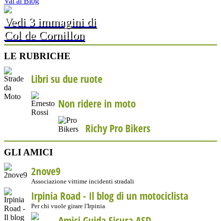
Vai al Blog
Vedi 3 immagini di
Col de Cornillon
LE RUBRICHE
Libri su due ruote
Non ridere in moto
Richy Pro Bikers
GLI AMICI
2nove9
Associazione vittime incidenti stradali
Irpinia Road - Il blog di un motociclista
Per chi vuole girare l'Irpinia
Amici Guida Sicura ASD