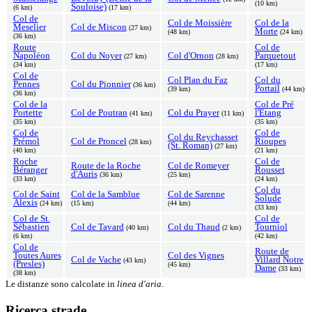
(10 km)
Souloise)
(6 km)
(17 km)
Col de
Col de Moissière
Col de la
Meselier
Col de Miscon
(27 km)
Morte
(48 km)
(24 km)
(36 km)
Route
Col de
Napoléon
Col du Noyer
Col d'Ornon
Parquetout
(27 km)
(28 km)
(34 km)
(17 km)
Col de
Col Plan du Faz
Col du
Pennes
Col du Pionnier
(36 km)
Portail
(39 km)
(44 km)
(36 km)
Col de la
Col de Pré
Portette
Col de Poutran
Col du Prayer
l'Etang
(41 km)
(11 km)
(35 km)
(35 km)
Col de
Col de
Col du Reychasset
Prémol
Col de Proncel
Rioupes
(28 km)
(St. Roman)
(27 km)
(40 km)
(21 km)
Roche
Col de
Route de la Roche
Col de Romeyer
Béranger
Rousset
d'Auris
(36 km)
(25 km)
(33 km)
(24 km)
Col du
Col de Saint
Col de la Samblue
Col de Sarenne
Solude
Alexis
(24 km)
(15 km)
(44 km)
(33 km)
Col de St.
Col de
Sébastien
Col de Tavard
Col du Thaud
Tourniol
(40 km)
(2 km)
(6 km)
(42 km)
Col de
Route de
Toutes Aures
Col des Vignes
Col de Vache
Villard Notre
(43 km)
(Presles)
(45 km)
Dame
(33 km)
(38 km)
Le distanze sono calcolate in
linea d'aria
.
Ricerca strade