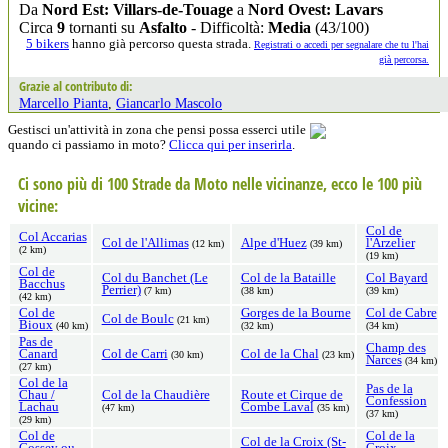
Da
Nord Est: Villars-de-Touage
a
Nord Ovest: Lavars
Circa
9
tornanti su
Asfalto
- Difficoltà:
Media
(43/100)
5 bikers
hanno già percorso questa strada.
Registrati o accedi per segnalare che tu l'hai
già percorsa.
Grazie al contributo di:
Marcello Pianta
,
Giancarlo Mascolo
Gestisci un'attività in zona che pensi possa esserci utile
quando ci passiamo in moto?
Clicca qui per inserirla
.
Ci sono più di 100 Strade da Moto nelle vicinanze, ecco le 100 più
vicine:
Col de
Col Accarias
Col de l'Allimas
Alpe d'Huez
l'Arzelier
(12 km)
(39 km)
(2 km)
(19 km)
Col de
Col du Banchet (Le
Col de la Bataille
Col Bayard
Bacchus
Perrier)
(7 km)
(38 km)
(39 km)
(42 km)
Col de
Gorges de la Bourne
Col de Cabre
Col de Boulc
(21 km)
Bioux
(40 km)
(32 km)
(34 km)
Pas de
Champ des
Canard
Col de Carri
Col de la Chal
(30 km)
(23 km)
Narces
(34 km)
(27 km)
Col de la
Pas de la
Chau /
Col de la Chaudière
Route et Cirque de
Confession
Lachau
Combe Laval
(47 km)
(35 km)
(37 km)
(29 km)
Col de
Col de la
Col de la Croix (St-
Cossey ou
Croix