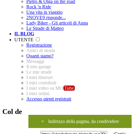
Pietro & Olga on the road
Rock 'n Ride
Una vita in viaggio
2NOVE9 risponde...
Lady Biker - Gli articoli di Anna
Le Strade di Matteo
IL BLOG
UTENTE
Registrazione
Amici di strada
Quanti siamo?
Messaggi
Il mio garage
Le mie strade
I miei itinerari
I miei contributi
I miei video su MO
Tube
I miei ordini
Accesso utenti registrati
Col de
×
Indirizzo della pagina, da condividere
Copia