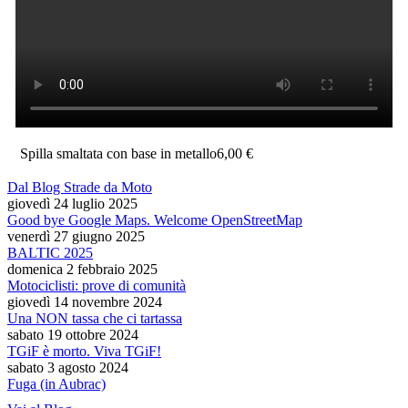
Spilla smaltata con base in metallo
6,00 €
Dal Blog Strade da Moto
giovedì 24 luglio 2025
Good bye Google Maps. Welcome OpenStreetMap
venerdì 27 giugno 2025
BALTIC 2025
domenica 2 febbraio 2025
Motociclisti: prove di comunità
giovedì 14 novembre 2024
Una NON tassa che ci tartassa
sabato 19 ottobre 2024
TGiF è morto. Viva TGiF!
sabato 3 agosto 2024
Fuga (in Aubrac)