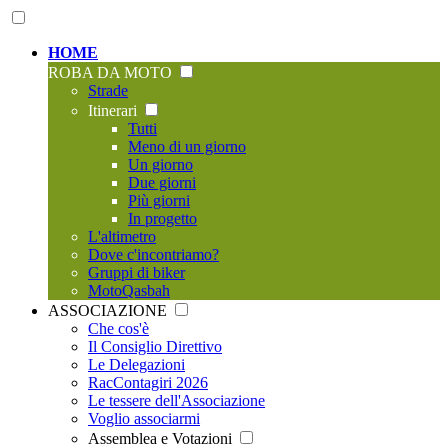
HOME
ROBA DA MOTO
Strade
Itinerari
Tutti
Meno di un giorno
Un giorno
Due giorni
Più giorni
In progetto
L'altimetro
Dove c'incontriamo?
Gruppi di biker
MotoQasbah
ASSOCIAZIONE
Che cos'è
Il Consiglio Direttivo
Le Delegazioni
RacContagiri 2026
Le tessere dell'Associazione
Voglio associarmi
Assemblea e Votazioni