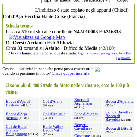
L'indirizzo è stato copiato negli appunti (
Chiudi
)
Col d'Aja Vecchia
Haute-Corse
(Francia)
Scheda tecnica:
Passo a
510
mt slm alle coordinate
N42.010003 E9.316838
Da
Ovest: Acciani
a
Est: Abbazia
Circa
33
tornanti su
Asfalto
- Difficoltà:
Media
(42/100)
2 bikers
hanno già percorso questa strada.
Registrati o accedi per segnalare che tu l'hai
già percorsa.
Gestisci un'attività in zona che pensi possa esserci utile
quando ci passiamo in moto?
Clicca qui per inserirla
.
Ci sono più di 100 Strade da Moto nelle vicinanze, ecco le 100 più
vicine:
Bocca di
Bocca d'Aja di
Col d'Alena
Bocca d'Arja alta
Arghellaju
Bastiano
(41 km)
(40 km)
(23 km)
(45 km)
Col de Bavella /
Bocca d'Arja
Col d'Arusula
Foce d'Avanzu
Bocca di
petrosa
(31 km)
(23 km)
(31 km)
Bavedda
(25 km)
Bergerie
Col de Belle
Belle Valle /
Cavallara /
Bocca di Bitulli
Granaje /
Beddi Valli
Plateau de
(20 km)
Bellagranajo
(28 km)
(42 km)
Coscione
(20 km)