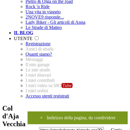
Pietro & Olga on the road
Rock 'n Ride
Una vita in viaggio
2NOVE9 risponde...
Lady Biker - Gli articoli di Anna
Le Strade di Matteo
IL BLOG
UTENTE
Registrazione
Amici di strada
Quanti siamo?
Messaggi
Il mio garage
Le mie strade
I miei itinerari
I miei contributi
I miei video su MO
Tube
I miei ordini
Accesso utenti registrati
Col
d'Aja
×
Indirizzo della pagina, da condividere
Vecchia
Copia