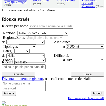
Bocca di Via
Col de Vidola
Vizzavona /
Verghjiu / Vergio
Bocca di
(29 km)
(35 km)
(48 km)
Vizzavona
(20 km)
Le distanze sono calcolate in
linea d'aria
.
Ricerca strade
Ricerca per nome
Nazione:
Regione/Zona:
da
Altitudine:
a
Tipologia:
Categ.:
da
Difficoltà:
a
Fondo:
Ricerca per testo
Diventa un utente registrato
,
o accedi con le tue credenziali:
Hai dimenticato la password?
Le cose di Strade da Moto