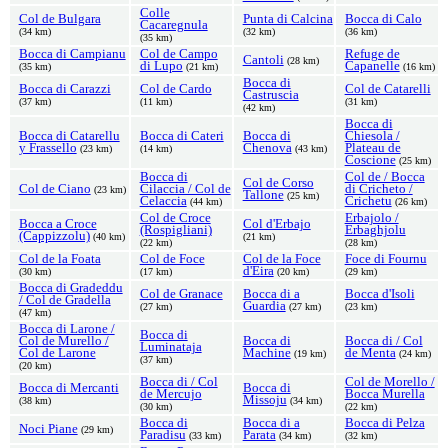
Colle
Col de Bulgara
Punta di Calcina
Bocca di Calo
Cacaregnula
(34 km)
(32 km)
(36 km)
(35 km)
Bocca di Campianu
Col de Campo
Refuge de
Cantoli
(28 km)
di Lupo
Capanelle
(35 km)
(21 km)
(16 km)
Bocca di
Bocca di Carazzi
Col de Cardo
Col de Catarelli
Castruscia
(37 km)
(11 km)
(31 km)
(42 km)
Bocca di
Bocca di Catarellu
Bocca di Cateri
Bocca di
Chiesola /
y Frassello
Chenova
Plateau de
(23 km)
(14 km)
(43 km)
Coscione
(25 km)
Bocca di
Col de / Bocca
Col de Corso
Col de Ciano
Cilaccia / Col de
di Cricheto /
(23 km)
Tallone
(25 km)
Celaccia
Crichetu
(44 km)
(26 km)
Col de Croce
Erbajolo /
Bocca a Croce
Col d'Erbajo
(Rospigliani)
Erbaghjolu
(Cappizzolu)
(40 km)
(21 km)
(22 km)
(28 km)
Col de la Foata
Col de Foce
Col de la Foce
Foce di Fournu
d'Eira
(30 km)
(17 km)
(20 km)
(29 km)
Bocca di Gradeddu
Col de Granace
Bocca di a
Bocca d'Isoli
/ Col de Gradella
Guardia
(27 km)
(27 km)
(23 km)
(47 km)
Bocca di Larone /
Bocca di
Col de Murello /
Bocca di
Bocca di / Col
Luminataja
Col de Larone
Machine
de Menta
(19 km)
(24 km)
(37 km)
(20 km)
Bocca di / Col
Col de Morello /
Bocca di Mercanti
Bocca di
de Mercujo
Bocca Murella
Missoju
(38 km)
(34 km)
(30 km)
(22 km)
Bocca di
Bocca di a
Bocca di Pelza
Noci Piane
(29 km)
Paradisu
Parata
(33 km)
(34 km)
(32 km)