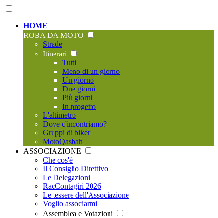
HOME
ROBA DA MOTO
Strade
Itinerari
Tutti
Meno di un giorno
Un giorno
Due giorni
Più giorni
In progetto
L'altimetro
Dove c'incontriamo?
Gruppi di biker
MotoQasbah
ASSOCIAZIONE
Che cos'è
Il Consiglio Direttivo
Le Delegazioni
RacContagiri 2026
Le tessere dell'Associazione
Voglio associarmi
Assemblea e Votazioni