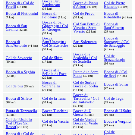
Bocca Peru
Bocca di / Col de
Bocca di Pianu
Col de Pietre
Sambucatu
Perelli
d'Arbori
Bianche
(17 km)
(40 km)
(16 km)
(34 km)
Bocca di Pietromini
Bocca di
Col de Provo
Bocca di
Pojolone
Ribaldella
(7 km)
(5 km)
(33 km)
(41 km)
Bocca di San
Col San Petru di
Bocca di
Bocca di San
Ghjorghju / Col
Vivario / Serra
Sant'Albertu
Gavinu
St. Georges
(32 km)
Vivario
(22 km)
(29 km)
(35 km)
Bocca
Bocca di
Bocca di
Sant'Ustasgiu /
Sari-Solenzara
Sarzoggiu / Col
Sant'Antonio
Col St Eustache
de Sarzoggio
(44 km)
(20 km)
(36 km)
(41 km)
Bocca di a
Col de
Col de Savaccio
Col de Sbiro
Scaledda / Col
Scozzolatojo
de Scalella
(30 km)
(17 km)
(16 km)
(24 km)
Bocca alle
Bocca di a Seghia
Punta di a Serra
Bocca di / Col
Sellola di Foce
Piana
de Sevi
(42 km)
(35 km)
(47 km)
(20 km)
Bocca di
Col de Sorba /
Bocca di Sorru
Col de Siu
Sopranellu
Bocca di Sorba
(39 km)
(42 km)
(27 km)
(18 km)
Bocca di
Bocca di Stileto
Col de la Tana
Tartavellu / Col
Col de Tega
de Tartavello
(46 km)
(35 km)
(35 km)
(35 km)
Punta di Tozzarella
Bocca Tuschini
Bocca di U
Bocca di U Saltu
Grecu
(21 km)
(26 km)
(41 km)
(16 km)
Col de l'Usciolo
Col de Verde /
Col de la Vaccia
Bocca a Verghiu
(Val D'Ese Ski
Bocca di Verde
(28 km)
(43 km)
Resort)
(16 km)
(10 km)
Col de
Bocca di / Col de