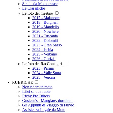
Strade da Moto cresce
Le Classifiche
Le foto dei meeting
2017 - Malanotte
2018 - Bolgheri
2019 - Mandello
2020 - Nowhere
2021 - Tuscania
2022 - Dolomiti
2023 - Gran Sasso
2024 - Ischia
2025 - Verbano
2026 - Gorizia
Le foto dei RacContagiri
2023 - Parma
2024 - Valle Stura
2025 - Verona
RUBRICHE
Non ridere in moto
Libri su due ruote
Richy Pro Bikers
Gusteau's - Mangiare, dormire...
Gli Appunti di Viaggio di Fulvio
Assistenza Legale da Moto