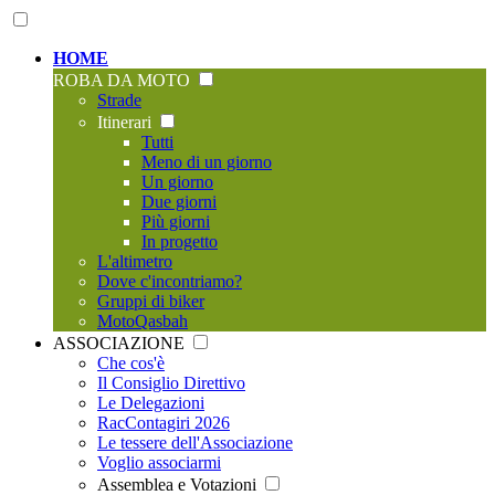
HOME
ROBA DA MOTO
Strade
Itinerari
Tutti
Meno di un giorno
Un giorno
Due giorni
Più giorni
In progetto
L'altimetro
Dove c'incontriamo?
Gruppi di biker
MotoQasbah
ASSOCIAZIONE
Che cos'è
Il Consiglio Direttivo
Le Delegazioni
RacContagiri 2026
Le tessere dell'Associazione
Voglio associarmi
Assemblea e Votazioni