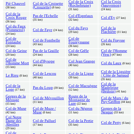
Col de la Croix
Col la Croix
Piè Chauvel
Col de la Croisette
(Rochebrune)
(Sauvernon)
(Crouzette)
(38 km)
(8 km)
(31 km)
(24 km)
Col de la
Pas de l'Echelle
Col d'Espréaux
Croix Rouge
Col d'Ey
(27 km)
(35 km)
(32 km)
(36 km)
Col du Faux
Col du Fays
Col de la
(Pommerol)
Col de Faye
(24 km)
Flachière
(29 km)
(11 km)
(24 km)
Col de
Col de
Col de Fontbelle
Col du Fraysse
Fontaube
Foureyssasse
(43 km)
(26 km)
(24 km)
(36 km)
Col de Geine
Pas de la Graille
Col de Grêle
Col de l'Homme
(Vesc)
(20 km)
(24 km)
(28 km)
(47 km)
Col de
Col d'Hysope
Col Jean Grange
l'Homme Mort
Col du Laux
(8 km)
(44 km)
(40 km)
(15 km)
Col de la Liguière
Col de Lescou
Col de la Ligne
Le Rieu
/ Côte de Sarraud
(8 km)
(40 km)
(39 km)
(35 km)
Col de la
Col de la
Col de Macuègne
Pas du Loup
Madeleine
(39 km)
Loge
(17 km)
(12 km)
(Bédoin)
(41 km)
Gorges de la
Route de la
Col de Mévouillon
Col de Murs / du
Méouge
Montagne de
Puy-Griffon
(11 km)
(44 km)
Lure
(15 km)
(22 km)
Col de Muse
Col de Muze /
Col du Négron
Gorges de la
Muse
Nesque
(42 km)
(0 km)
(11 km)
(33 km)
Col Notre
Dame des
Col de Palluel
Col de la Pertie
Col de Perty
(6 km)
Abeilles
(17 km)
(35 km)
(29 km)
Col de