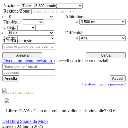
Nazione:
Regione/Zona:
da
Altitudine:
a
Tipologia:
Categ.:
da
Difficoltà:
a
Fondo:
Ricerca per testo
Diventa un utente registrato
,
o accedi con le tue credenziali:
Hai dimenticato la password?
Le cose di Strade da Moto
Libro: ELVA - C'era una volta un vallone... inviolabile
7,00 €
Dal Blog Strade da Moto
giovedì 24 luglio 2025