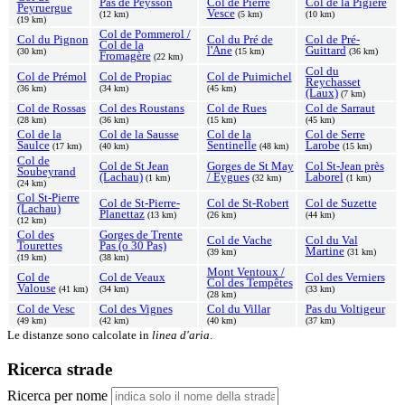
Pas de Peysson
Col de Pierre
Col de la Pigière
Peyruergue
Vesce
(12 km)
(5 km)
(10 km)
(19 km)
Col de Pommerol /
Col du Pignon
Col du Pré de
Col de Pré-
Col de la
l'Ane
Guittard
(30 km)
(15 km)
(36 km)
Fromagère
(22 km)
Col du
Col de Prémol
Col de Propiac
Col de Puimichel
Reychasset
(36 km)
(34 km)
(45 km)
(Laux)
(7 km)
Col de Rossas
Col des Roustans
Col de Rues
Col de Sarraut
(28 km)
(36 km)
(15 km)
(45 km)
Col de la
Col de la Sausse
Col de la
Col de Serre
Saulce
Sentinelle
Larobe
(17 km)
(40 km)
(48 km)
(15 km)
Col de
Col de St Jean
Gorges de St May
Col St-Jean près
Soubeyrand
(Lachau)
/ Eygues
Laborel
(1 km)
(32 km)
(1 km)
(24 km)
Col St-Pierre
Col de St-Pierre-
Col de St-Robert
Col de Suzette
(Lachau)
Planettaz
(13 km)
(26 km)
(44 km)
(12 km)
Col des
Gorges de Trente
Col de Vache
Col du Val
Tourettes
Pas (o 30 Pas)
Martine
(39 km)
(31 km)
(19 km)
(38 km)
Mont Ventoux /
Col de
Col de Veaux
Col des Verniers
Col des Tempêtes
Valouse
(41 km)
(34 km)
(33 km)
(28 km)
Col de Vesc
Col des Vignes
Col du Villar
Pas du Voltigeur
(49 km)
(42 km)
(40 km)
(37 km)
Le distanze sono calcolate in
linea d'aria
.
Ricerca strade
Ricerca per nome