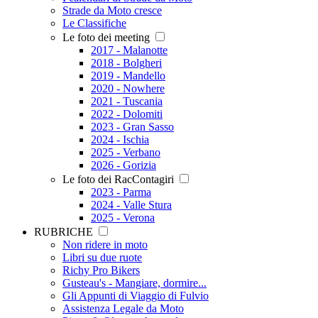
Strade da Moto cresce
Le Classifiche
Le foto dei meeting
2017 - Malanotte
2018 - Bolgheri
2019 - Mandello
2020 - Nowhere
2021 - Tuscania
2022 - Dolomiti
2023 - Gran Sasso
2024 - Ischia
2025 - Verbano
2026 - Gorizia
Le foto dei RacContagiri
2023 - Parma
2024 - Valle Stura
2025 - Verona
RUBRICHE
Non ridere in moto
Libri su due ruote
Richy Pro Bikers
Gusteau's - Mangiare, dormire...
Gli Appunti di Viaggio di Fulvio
Assistenza Legale da Moto