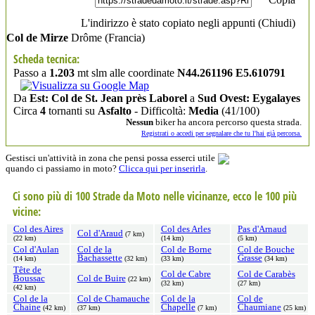
L'indirizzo è stato copiato negli appunti (
Chiudi
)
Col de Mirze
Drôme
(Francia)
Scheda tecnica:
Passo a
1.203
mt slm alle coordinate
N44.261196 E5.610791
Da
Est: Col de St. Jean près Laborel
a
Sud Ovest: Eygalayes
Circa
4
tornanti su
Asfalto
- Difficoltà:
Media
(41/100)
Nessun
biker ha ancora percorso questa strada.
Registrati o accedi per segnalare che tu l'hai già percorsa.
Gestisci un'attività in zona che pensi possa esserci utile
quando ci passiamo in moto?
Clicca qui per inserirla
.
Ci sono più di 100 Strade da Moto nelle vicinanze, ecco le 100 più
vicine:
Col des Aires
Col des Arles
Pas d'Arnaud
Col d'Araud
(7 km)
(22 km)
(14 km)
(5 km)
Col d'Aulan
Col de la
Col de Borne
Col de Bouche
Bachassette
Grasse
(14 km)
(32 km)
(33 km)
(34 km)
Tête de
Col de Cabre
Col de Carabès
Boussac
Col de Buire
(22 km)
(32 km)
(27 km)
(42 km)
Col de la
Col de Chamauche
Col de la
Col de
Chaine
Chapelle
Chaumiane
(42 km)
(37 km)
(7 km)
(25 km)