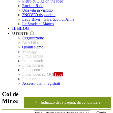
Pietro & Olga on the road
Rock 'n Ride
Una vita in viaggio
2NOVE9 risponde...
Lady Biker - Gli articoli di Anna
Le Strade di Matteo
IL BLOG
UTENTE
Registrazione
Amici di strada
Quanti siamo?
Messaggi
Il mio garage
Le mie strade
I miei itinerari
I miei contributi
I miei video su MO
Tube
I miei ordini
Accesso utenti registrati
Col de
Mirze
×
Indirizzo della pagina, da condividere
Copia