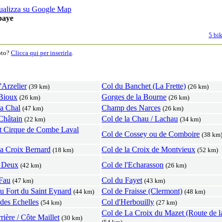
baye
5 bik
moto?
Clicca qui per inserirla
.
'Arzelier
Col du Banchet (La Frette)
(39 km)
(26 km)
Bioux
Gorges de la Bourne
(26 km)
(26 km)
la Chal
Champ des Narces
(47 km)
(26 km)
Châtain
Col de la Chau / Lachau
(22 km)
(34 km)
t Cirque de Combe Laval
Col de Cossey ou de Comboire
(38 km
la Croix Bernard
Col de la Croix de Montvieux
(18 km)
(52 km)
s Deux
Col de l'Echarasson
(42 km)
(26 km)
Fau
Col du Fayet
(47 km)
(43 km)
u Fort du Saint Eynard
Col de Fraisse (Clermont)
(44 km)
(48 km)
 des Echelles
Col d'Herbouilly
(54 km)
(27 km)
Col de La Croix du Mazet (Route de 
rière / Côte Maillet
(30 km)