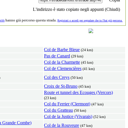
L'indirizzo è stato copiato negli appunti (
Chiudi
)
ers
hanno già percorso questa strada.
Registrati o accedi per segnalare che tu l'hai già percorsa.
Col de Barbe Bleue
(24 km)
Pas de Canard
(29 km)
Col de la Charmette
(45 km)
Col de Clemencières
(41 km)
Col des Creys
)
(50 km)
Croix de St-Bruno
(45 km)
Route et tunnel des Ecouges (Vercors)
(23 km)
Col du Ferrier (Clermont)
(47 km)
Col du Gratteau
(50 km)
Col de la Justice (Vivarais)
(52 km)
la Grande Combe)
Col de la Rouveure
(47 km)