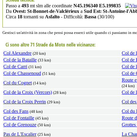
Passo a
493
mt slm alle coordinate
N45.196340 E5.199835
Da
Ovest: St-Bonnet-de-Valclérieux
a
Sud Est: St-Antoine-l'Ab
Circa
18
tornanti su
Asfalto
- Difficoltà:
Bassa
(30/100)
Gestisci un'attività in zona che pensi possa esserci utile quando ci passiamo in 
Ci sono altre 71 Strade da Moto nelle vicinanze:
Col Alexandre
Col de l
(20 km)
Col de la Bataille
Col de 
(33 km)
Col de Carri
Col de 
(31 km)
Col de Chassenoud
Col de 
(51 km)
Route e
Col du Cognet
(14 km)
(24 km)
Col de la Croix (Vercors)
Col de 
(28 km)
Col de la Croix Perrin
Col de
(29 km)
Col des Fans
Col du 
(48 km)
Col de Fontaille
Route d
(45 km)
Col de Grenouze
Grottes
(50 km)
Pas de L'Escalier
La Char
(25 km)