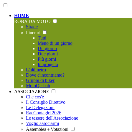
HOME
ROBA DA MOTO
Strade
Itinerari
Tutti
Meno di un giorno
Un giorno
Due giorni
Più giorni
In progetto
L'altimetro
Dove c'incontriamo?
Gruppi di biker
MotoQasbah
ASSOCIAZIONE
Che cos'è
Il Consiglio Direttivo
Le Delegazioni
RacContagiri 2026
Le tessere dell'Associazione
Voglio associarmi
Assemblea e Votazioni