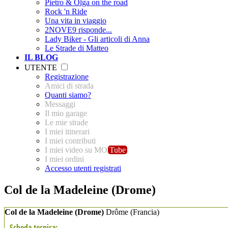
Pietro & Olga on the road
Rock 'n Ride
Una vita in viaggio
2NOVE9 risponde...
Lady Biker - Gli articoli di Anna
Le Strade di Matteo
IL BLOG
UTENTE
Registrazione
Amici di strada
Quanti siamo?
Messaggi
Il mio garage
Le mie strade
I miei itinerari
I miei contributi
I miei video su MO
Tube
I miei ordini
Accesso utenti registrati
Col de la Madeleine (Drome)
Col de la Madeleine (Drome)
Drôme
(Francia)
Scheda tecnica: