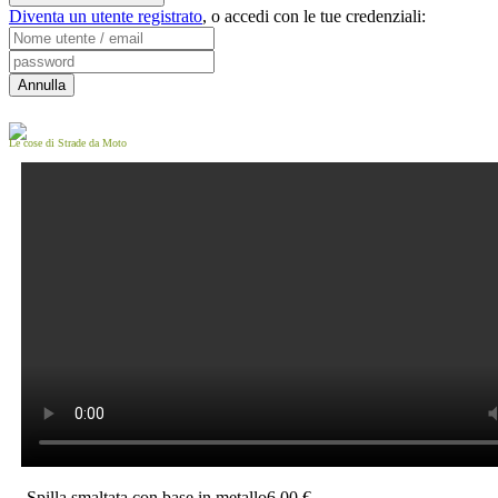
Diventa un utente registrato
,
o accedi con le tue credenziali:
Le cose di Strade da Moto
Spilla smaltata con base in metallo
6,00 €