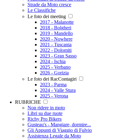
Strade da Moto cresce
Le Classifiche
Le foto dei meeting
2017 - Malanotte
2018 - Bolgheri
2019 - Mandello
2020 - Nowhere
2021 - Tuscania
2022 - Dolomiti
2023 - Gran Sasso
2024 - Ischia
2025 - Verbano
2026 - Gorizia
Le foto dei RacContagiri
2023 - Parma
2024 - Valle Stura
2025 - Verona
RUBRICHE
Non ridere in moto
Libri su due ruote
Richy Pro Bikers
Gusteau's - Mangiare, dormire...
Gli Appunti di Viaggio di Fulvio
Assistenza Legale da Moto