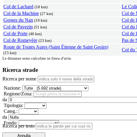
Col de Lachard
Le Coll
(18 km)
Col de la Machine
Col de 
(27 km)
Gorges du Nan
Col de l
(19 km)
Col de Pavezin
Col du 
(51 km)
Col de Porte
Col de l
(46 km)
Col de Romeyère
Pas de 
(23 km)
Route de Toutes Aures (Saint Étienne de Saint Geoirs)
Col du 
(15 km)
Le distanze sono calcolate in
linea d'aria
.
Ricerca strade
Ricerca per nome
Nazione:
Regione/Zona:
da
Tipologia:
Categ.:
da
Fondo:
Ricerca per testo