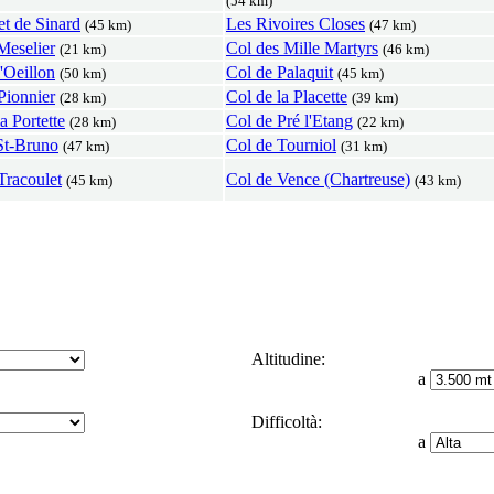
(54 km)
et de Sinard
Les Rivoires Closes
(45 km)
(47 km)
Meselier
Col des Mille Martyrs
(21 km)
(46 km)
'Oeillon
Col de Palaquit
(50 km)
(45 km)
Pionnier
Col de la Placette
(28 km)
(39 km)
a Portette
Col de Pré l'Etang
(28 km)
(22 km)
St-Bruno
Col de Tourniol
(47 km)
(31 km)
Tracoulet
Col de Vence (Chartreuse)
(45 km)
(43 km)
Altitudine:
a
Difficoltà:
a