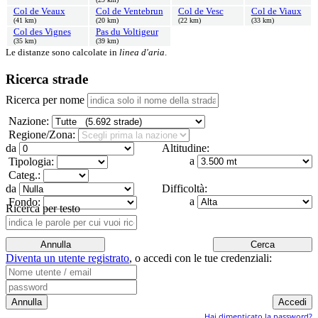
Col de Veaux
Col de Ventebrun
Col de Vesc
Col de Viaux
(41 km)
(20 km)
(22 km)
(33 km)
Col des Vignes
Pas du Voltigeur
(35 km)
(39 km)
Le distanze sono calcolate in
linea d'aria
.
Ricerca strade
Ricerca per nome
Nazione:
Regione/Zona:
da
Altitudine:
a
Tipologia:
Categ.:
da
Difficoltà:
a
Fondo:
Ricerca per testo
Diventa un utente registrato
,
o accedi con le tue credenziali:
Hai dimenticato la password?