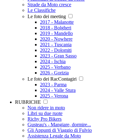
Strade da Moto cresce
Le Classifiche
Le foto dei meeting
2017 - Malanotte
2018 - Bolgheri
2019 - Mandello
2020 - Nowhere
2021 - Tuscania
2022 - Dolomiti
2023 - Gran Sasso
2024 - Ischia
2025 - Verbano
2026 - Gorizia
Le foto dei RacContagiri
2023 - Parma
2024 - Valle Stura
2025 - Verona
RUBRICHE
Non ridere in moto
Libri su due ruote
Richy Pro Bikers
Gusteau's - Mangiare, dormire...
Gli Appunti di Viaggio di Fulvio
Assistenza Legale da Moto