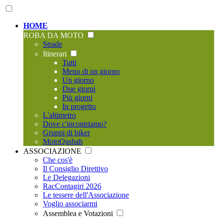
HOME
ROBA DA MOTO
Strade
Itinerari
Tutti
Meno di un giorno
Un giorno
Due giorni
Più giorni
In progetto
L'altimetro
Dove c'incontriamo?
Gruppi di biker
MotoQasbah
ASSOCIAZIONE
Che cos'è
Il Consiglio Direttivo
Le Delegazioni
RacContagiri 2026
Le tessere dell'Associazione
Voglio associarmi
Assemblea e Votazioni