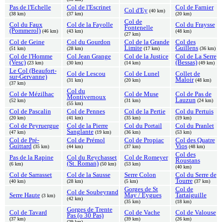
Pas de l'Echelle
Col de l'Escrinet
Col de Farnier
Col d'Ey
(40 km)
(38 km)
(37 km)
(20 km)
Col de
Col du Faux
Col de la Fayolle
Col du Fraysse
Fontenelle
(Pommerol)
(46 km)
(43 km)
(48 km)
(27 km)
Col de Geine
Col du Gourdon
Col de la Grande
Col des
Limite
Guillens
(51 km)
(28 km)
(17 km)
(36 km)
Col de l'Homme
Col Jean Grange
Col de la Justice
Col de La Serre
(Vesc)
(Bessas)
(23 km)
(30 km)
(14 km)
(49 km)
Le Col (Beaufort-
Col de Lescou
Col de Lunel
Collet de
sur-Gervanne)
Maloir
(31 km)
(20 km)
(48 km)
(37 km)
Col du
Col de Mézilhac
Col de Muse
Col de Pas de
Montivernoux
Lauzun
(52 km)
(31 km)
(24 km)
(55 km)
Col de Pascalin
Col de Pennes
Col de la Pertie
Col du Pertuis
(20 km)
(41 km)
(35 km)
(19 km)
Col de Peyruergue
Col de la Pierre
Col du Portail
Col du Pranlet
Sanglante
(47 km)
(19 km)
(36 km)
(53 km)
Col de Pré-
Col de Prémol
Col de Propiac
Col des Quatre
Guittard
Vios
(35 km)
(44 km)
(37 km)
(48 km)
Col des
Pas de la Rapine
Col du Reychasset
Col de Romeyer
Roustans
(St. Roman)
(6 km)
(50 km)
(53 km)
(40 km)
Col de Sarrasset
Col de la Sausse
Serre Colon
Col du Serre de
Tourre
(40 km)
(28 km)
(5 km)
(37 km)
Gorges de St
Col de
Col de Soubeyrand
Serre Haute
May / Eygues
Tartaiguille
(3 km)
(42 km)
(35 km)
(18 km)
Gorges de Trente
Col de Tavard
Col de Vache
Col de Valouse
Pas (o 30 Pas)
(37 km)
(39 km)
(26 km)
(29 km)