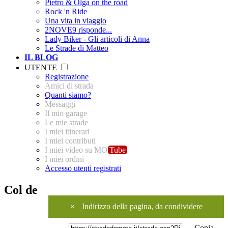
Pietro & Olga on the road
Rock 'n Ride
Una vita in viaggio
2NOVE9 risponde...
Lady Biker - Gli articoli di Anna
Le Strade di Matteo
IL BLOG
UTENTE
Registrazione
Amici di strada
Quanti siamo?
Messaggi
Il mio garage
Le mie strade
I miei itinerari
I miei contributi
I miei video su MO
Tube
I miei ordini
Accesso utenti registrati
Col de
×
Indirizzo della pagina, da condividere
Copia