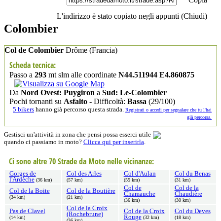
L'indirizzo è stato copiato negli appunti (
Chiudi
)
Colombier
Col de Colombier
Drôme
(Francia)
Scheda tecnica:
Passo a
293
mt slm alle coordinate
N44.511944 E4.860875
Da
Nord Ovest: Puygiron
a
Sud: Le-Colombier
Pochi tornanti su
Asfalto
- Difficoltà:
Bassa
(29/100)
5 bikers
hanno già percorso questa strada.
Registrati o accedi per segnalare che tu l'hai
già percorsa.
Gestisci un'attività in zona che pensi possa esserci utile
quando ci passiamo in moto?
Clicca qui per inserirla
.
Ci sono altre 70 Strade da Moto nelle vicinanze:
Gorges de
Col des Arles
Col d'Aulan
Col du Benas
l'Ardèche
(36 km)
(57 km)
(55 km)
(31 km)
Col de
Col de la
Col de la Boite
Col de la Boutière
Chamauche
Chaudière
(34 km)
(21 km)
(36 km)
(30 km)
Col de la Croix
Pas de Clavel
Col de la Croix
Col du Deves
(Rochebrune)
Rouge
(14 km)
(32 km)
(18 km)
(36 km)