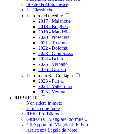
Strade da Moto cresce
Le Classifiche
Le foto dei meeting
2017 - Malanotte
2018 - Bolgheri
2019 - Mandello
2020 - Nowhere
2021 - Tuscania
2022 - Dolomiti
2023 - Gran Sasso
2024 - Ischia
2025 - Verbano
2026 - Gorizia
Le foto dei RacContagiri
2023 - Parma
2024 - Valle Stura
2025 - Verona
RUBRICHE
Non ridere in moto
Libri su due ruote
Richy Pro Bikers
Gusteau's - Mangiare, dormire...
Gli Appunti di Viaggio di Fulvio
Assistenza Legale da Moto