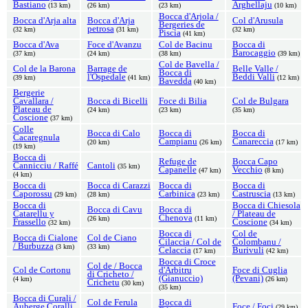
Bastiano
Arghellaju
(13 km)
(26 km)
(23 km)
(10 km)
Bocca d'Arjola /
Bocca d'Arja alta
Bocca d'Arja
Col d'Arusula
Bergeries de
petrosa
(32 km)
(31 km)
(32 km)
Piscia
(41 km)
Bocca d'Ava
Foce d'Avanzu
Col de Bacinu
Bocca di
Barocaggio
(37 km)
(24 km)
(38 km)
(39 km)
Col de Bavella /
Col de la Barona
Barrage de
Belle Valle /
Bocca di
l'Ospedale
Beddi Valli
(39 km)
(41 km)
(12 km)
Bavedda
(40 km)
Bergerie
Cavallara /
Bocca di Bicelli
Foce di Bilia
Col de Bulgara
Plateau de
(24 km)
(23 km)
(35 km)
Coscione
(37 km)
Colle
Bocca di Calo
Bocca di
Bocca di
Cacaregnula
Campianu
Canareccia
(20 km)
(26 km)
(17 km)
(19 km)
Bocca di
Refuge de
Bocca Capo
Cannicciu / Raffé
Cantoli
(35 km)
Capanelle
Vecchio
(47 km)
(8 km)
(4 km)
Bocca di
Bocca di Carazzi
Bocca di
Bocca di
Caporossu
Carbinica
Castruscia
(29 km)
(28 km)
(23 km)
(13 km)
Bocca di
Bocca di Chiesola
Bocca di Cavu
Bocca di
Catarellu y
/ Plateau de
Chenova
(26 km)
(11 km)
Frassello
Coscione
(32 km)
(34 km)
Bocca di
Col de
Bocca di Cialone
Col de Ciano
Cilaccia / Col de
Colombanu /
/ Burbuzza
(3 km)
(33 km)
Celaccia
Burivuli
(17 km)
(42 km)
Bocca di Croce
Col de / Bocca
Col de Cortonu
d'Arbitru
Foce di Cuglia
di Cricheto /
(Gianuccio)
(Pevani)
(4 km)
(26 km)
Crichetu
(30 km)
(35 km)
Bocca di Curali /
Col de Ferula
Bocca di
Auberge Coralli
Foce / Foci
(29 km)