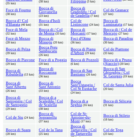
Filippina
(38 km)
(3 km)
(35 km)
Bocca di
Bocca di
Foce di Fournu
Col de Granace
Giovanella
Gradeddu / Col
(38 km)
(27 km)
de Gradella
(23 km)
(7 km)
Bocca d'/ Col
Bocca d'Isoli
Col de
Bocca di
d'Illarata
Listincone
Luminataja
(40 km)
(31 km)
(24 km)
(17 km)
Foce di Mela
Bocca di / Col
Bocca di
Bocca di / Col de
de Menta
Mercanti
Mercujo
(32 km)
(33 km)
(17 km)
(27 km)
Foce di Mezzo
Bocca di
Foci d'Olmu
Bocca di Paradisu
Missoju
(28 km)
(20 km)
(36 km)
(30 km)
Bocca Peru
Bocca di Pelza
Bocca di Pianu
Col de Piattone
Sambucatu
d'Arbori
(39 km)
(29 km)
(33 km)
(26 km)
Bocca di Piavone
Foce di u Poggio
Bocca di Pozzoli
Bocca di u Prunu
(Ajaccio)
(29 km)
(20 km)
(6 km)
(20 km)
Bocca di
Bocca di San
Bocca di
Bocca di San
Roccapina
Ghjorghju / Col
Ribaldella
Bastiano
(13 km)
(26 km)
St. Georges
(36 km)
(19 km)
Bocca
Bocca di
Bocca di
Sant'Ustasgiu /
Col de Santa Julia
Sant'Albertu
Sant'Antonio
Col St Eustache
(20 km)
(26 km)
(33 km)
(24 km)
Bocca di
Bocca di a
Sarzoggiu / Col
Scaledda / Col
Bocca di a
Bocca di Silicaja
de Sarzoggio
de Scalella
Seghia
(16 km)
(31 km)
(29 km)
(38 km)
Bocca di
Col de St-
Bocca di Stileto
Col de Siu
Sopranellu
Antoine-du-
(24 km)
(18 km)
Mont
(37 km)
(17 km)
Bocca di
Bocca di Suara
Col de la Tana
Tartavellu / Col
Col de Tega
de Tartavello
(28 km)
(25 km)
(23 km)