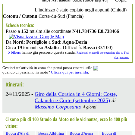
L'indirizzo è stato copiato negli appunti (
Chiudi
)
Cotonu / Cutonu
Corse-du-Sud
(Francia)
Scheda tecnica:
Passo a
152
mt slm alle coordinate
N41.784736 E8.738466
Da
Nord: Portigliolo
a
Sud: Aqua-Doria
Circa
19
tornanti su
Asfalto
- Difficoltà:
Bassa
(33/100)
5 bikers
hanno già percorso questa strada.
Registrati o accedi per segnalare che tu l'hai
già percorsa.
Gestisci un'attività in zona che pensi possa esserci utile
quando ci passiamo in moto?
Clicca qui per inserirla
.
Itinerari:
24/11/2025 -
Giro della Corsica in 4 Giorni: Coste,
Calanchi e Corte (settembre 2025)
di
Massimo Corposanto
4 giorni
Ci sono più di 100 Strade da Moto nelle vicinanze, ecco le 100 più
vicine:
Bocca d'Aja di
Bocca Albitrina
Bocca d'Arena
Bocca di