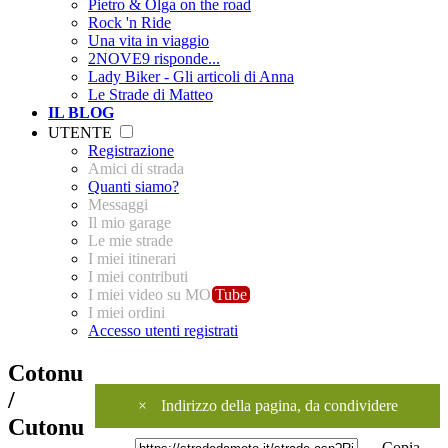
Pietro & Olga on the road
Rock 'n Ride
Una vita in viaggio
2NOVE9 risponde...
Lady Biker - Gli articoli di Anna
Le Strade di Matteo
IL BLOG
UTENTE
Registrazione
Amici di strada
Quanti siamo?
Messaggi
Il mio garage
Le mie strade
I miei itinerari
I miei contributi
I miei video su MO
Tube
I miei ordini
Accesso utenti registrati
Cotonu
/
×
Indirizzo della pagina, da condividere
Cutonu
Copia