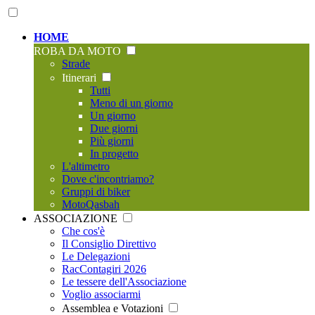
HOME
ROBA DA MOTO
Strade
Itinerari
Tutti
Meno di un giorno
Un giorno
Due giorni
Più giorni
In progetto
L'altimetro
Dove c'incontriamo?
Gruppi di biker
MotoQasbah
ASSOCIAZIONE
Che cos'è
Il Consiglio Direttivo
Le Delegazioni
RacContagiri 2026
Le tessere dell'Associazione
Voglio associarmi
Assemblea e Votazioni