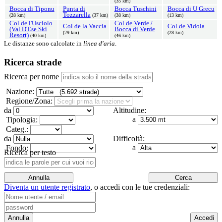
(35 km)
Bocca di Tiponu
Punta di
Bocca Tuschini
Bocca di U Grecu
Tozzarella
(28 km)
(37 km)
(38 km)
(13 km)
Col de l'Usciolo
Col de Verde /
Col de la Vaccia
Col de Vidola
(Val D'Ese Ski
Bocca di Verde
(29 km)
(28 km)
Resort)
(40 km)
(46 km)
Le distanze sono calcolate in
linea d'aria
.
Ricerca strade
Ricerca per nome
Nazione:
Regione/Zona:
da
Altitudine:
a
Tipologia:
Categ.:
da
Difficoltà:
a
Fondo:
Ricerca per testo
Diventa un utente registrato
,
o accedi con le tue credenziali: