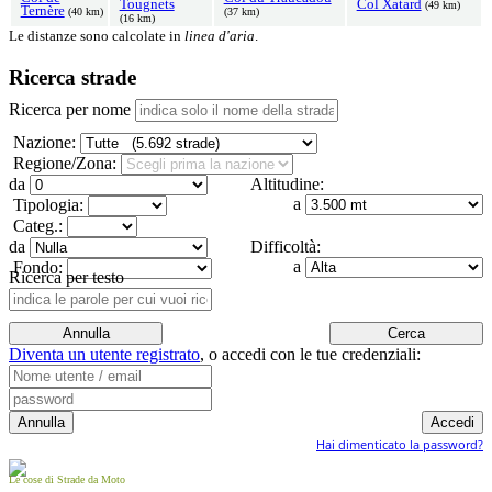
Tougnets
Col Xatard
(49 km)
Ternère
(40 km)
(37 km)
(16 km)
Le distanze sono calcolate in
linea d'aria
.
Ricerca strade
Ricerca per nome
Nazione:
Regione/Zona:
da
Altitudine:
a
Tipologia:
Categ.:
da
Difficoltà:
a
Fondo:
Ricerca per testo
Diventa un utente registrato
,
o accedi con le tue credenziali:
Hai dimenticato la password?
Le cose di Strade da Moto