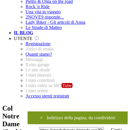
Pietro & Olga on the road
Rock 'n Ride
Una vita in viaggio
2NOVE9 risponde...
Lady Biker - Gli articoli di Anna
Le Strade di Matteo
IL BLOG
UTENTE
Registrazione
Amici di strada
Quanti siamo?
Messaggi
Il mio garage
Le mie strade
I miei itinerari
I miei contributi
I miei video su MO
Tube
I miei ordini
Accesso utenti registrati
Col
Notre
×
Indirizzo della pagina, da condividere
Dame
Copia