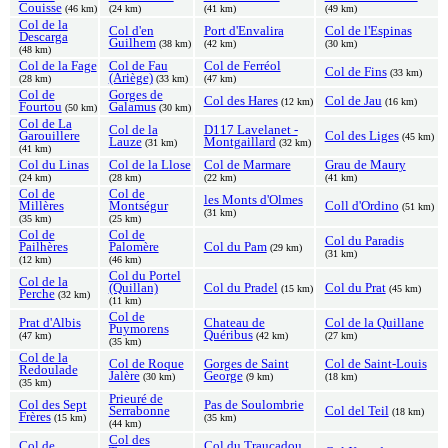
Couisse
(46 km)
(24 km)
(41 km)
(49 km)
Col de la
Col d'en
Port d'Envalira
Col de l'Espinas
Descarga
Guilhem
(38 km)
(42 km)
(30 km)
(48 km)
Col de la Fage
Col de Fau
Col de Ferréol
Col de Fins
(33 km)
(Ariège)
(28 km)
(33 km)
(47 km)
Col de
Gorges de
Col des Hares
Col de Jau
(12 km)
(16 km)
Fourtou
Galamus
(50 km)
(30 km)
Col de La
Col de la
D117 Lavelanet -
Garouillere
Col des Liges
(45 km)
Lauze
Montgaillard
(31 km)
(32 km)
(41 km)
Col du Linas
Col de la Llose
Col de Marmare
Grau de Maury
(24 km)
(28 km)
(22 km)
(41 km)
Col de
Col de
les Monts d'Olmes
Millères
Montségur
Coll d'Ordino
(51 km)
(31 km)
(35 km)
(25 km)
Col de
Col de
Col du Paradis
Pailhères
Palomère
Col du Pam
(29 km)
(31 km)
(12 km)
(46 km)
Col du Portel
Col de la
(Quillan)
Col du Pradel
Col du Prat
(15 km)
(45 km)
Perche
(32 km)
(11 km)
Col de
Prat d'Albis
Chateau de
Col de la Quillane
Puymorens
Quéribus
(47 km)
(42 km)
(27 km)
(35 km)
Col de la
Col de Roque
Gorges de Saint
Col de Saint-Louis
Redoulade
Jalère
George
(30 km)
(9 km)
(18 km)
(35 km)
Prieuré de
Col des Sept
Pas de Soulombrie
Serrabonne
Col del Teil
(18 km)
Frères
(15 km)
(35 km)
(44 km)
Col des
Col de
Col du Traucadou