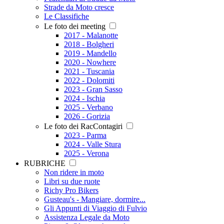
Strade da Moto cresce
Le Classifiche
Le foto dei meeting
2017 - Malanotte
2018 - Bolgheri
2019 - Mandello
2020 - Nowhere
2021 - Tuscania
2022 - Dolomiti
2023 - Gran Sasso
2024 - Ischia
2025 - Verbano
2026 - Gorizia
Le foto dei RacContagiri
2023 - Parma
2024 - Valle Stura
2025 - Verona
RUBRICHE
Non ridere in moto
Libri su due ruote
Richy Pro Bikers
Gusteau's - Mangiare, dormire...
Gli Appunti di Viaggio di Fulvio
Assistenza Legale da Moto