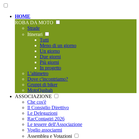
HOME
ROBA DA MOTO
Strade
Itinerari
Tutti
Meno di un giorno
Un giorno
Due giorni
Più giorni
In progetto
L'altimetro
Dove c'incontriamo?
Gruppi di biker
MotoQasbah
ASSOCIAZIONE
Che cos'è
Il Consiglio Direttivo
Le Delegazioni
RacContagiri 2026
Le tessere dell'Associazione
Voglio associarmi
Assemblea e Votazioni