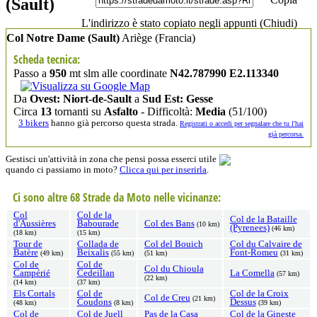
(Sault)
L'indirizzo è stato copiato negli appunti (
Chiudi
)
Col Notre Dame (Sault)
Ariège
(Francia)
Scheda tecnica:
Passo a
950
mt slm alle coordinate
N42.787990 E2.113340
Da
Ovest: Niort-de-Sault
a
Sud Est: Gesse
Circa
13
tornanti su
Asfalto
- Difficoltà:
Media
(51/100)
3 bikers
hanno già percorso questa strada.
Registrati o accedi per segnalare che tu l'hai
già percorsa.
Gestisci un'attività in zona che pensi possa esserci utile
quando ci passiamo in moto?
Clicca qui per inserirla
.
Ci sono altre 68 Strade da Moto nelle vicinanze:
Col
Col de la
Col de la Bataille
d'Aussières
Babourade
Col des Bans
(10 km)
(Pyrenees)
(46 km)
(18 km)
(15 km)
Tour de
Collada de
Col del Bouich
Col du Calvaire de
Batère
Beixalis
Font-Romeu
(49 km)
(55 km)
(51 km)
(31 km)
Col de
Col de
Col du Chioula
Campérié
Cedeillan
La Comella
(57 km)
(22 km)
(14 km)
(37 km)
Els Cortals
Col de
Col de la Croix
Col de Creu
(21 km)
Coudons
Dessus
(48 km)
(8 km)
(39 km)
Col de
Col de Juell
Pas de la Casa
Col de la Gineste