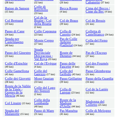
Cabanette
(38 km)
(32 km)
(26 km)
(37 km)
Colle di
Baisse de Sanson
Becca Rosso
Cima del Becco /
Battifollo
Cime du Bec
(15 km)
(4 km)
(4 km)
(33 km)
Col de la
Col Bertrand
Boaïre / Col
Col de Braus
Col de Brouis
della Boaria
(19 km)
(39 km)
(31 km)
(2 km)
Passo di Cane
Colle Caprauna
Colla di
Colletta di
Casotto
Castelbianco
(34 km)
(23 km)
(24 km)
(34 km)
Strada per
Pas de Colle
Monte Ceppo
Colla del Fieno
Castelmagno
Ardente
(27 km)
(17 km)
(Galleria)
(40 km)
(14 km)
Strada
Passo del Ginestro
Provinciale
Route de
Pas de l'Escous
Dolceacqua -
Duranus
(33 km)
(44 km)
(37 km)
Val Roya
(33 km)
Colle d'Esischie
Col de l'Evèque
Passo delle
Col des Fournés
Fascette
(49 km)
(4 km)
(9 km)
(39 km)
Colle Gamellona
Colle del
Colle del
Passo Ghimbegna
Garezzo
Gerbido
(45 km)
(17 km)
(43 km)
(31 km)
Colle dei Giovetti
Mont Grazian
Passo Grillarine
Passo della Guardia
(38 km)
(33 km)
(39 km)
(16 km)
Route de la Vallée
Colle del Lago
de la Tinée -
Colla di
Col de la Lariée
dei Signori
Gorges de la
Langan
(23 km)
(12 km)
(2 km)
Mescla
(46 km)
Colle della
Route de la
Madonna del
Col Linaire
Lombarda
Madone
(13 km)
Colletto
(25 km)
d'Utelle
(40 km)
(44 km)
Strada del
Passo di Maro
Pas Masséna
Colle di Melogno
Malanotte
(15 km)
(31 km)
(45 km)
(44 km)