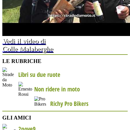
Vedi il video di
Colle Malaberghe
LE RUBRICHE
Libri su due ruote
Non ridere in moto
Richy Pro Bikers
GLI AMICI
2nove9