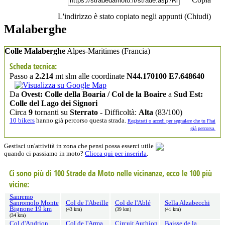
L'indirizzo è stato copiato negli appunti (
Chiudi
)
Malaberghe
Colle Malaberghe
Alpes-Maritimes
(Francia)
Scheda tecnica:
Passo a
2.214
mt slm alle coordinate
N44.170100 E7.648640
Da
Ovest: Colle della Boaria / Col de la Boaire
a
Sud Est:
Colle del Lago dei Signori
Circa
9
tornanti su
Sterrato
- Difficoltà:
Alta
(83/100)
10 bikers
hanno già percorso questa strada.
Registrati o accedi per segnalare che tu l'hai
già percorsa.
Gestisci un'attività in zona che pensi possa esserci utile
quando ci passiamo in moto?
Clicca qui per inserirla
.
Ci sono più di 100 Strade da Moto nelle vicinanze, ecco le 100 più
vicine:
Sanremo
Sanromolo Monte
Col de l'Abeille
Col de l'Ablé
Sella Alzabecchi
Bignone 19 km
(43 km)
(39 km)
(41 km)
(34 km)
Col d'Andrion
Col de l'Arma
Circuit Authion
Baisse de la