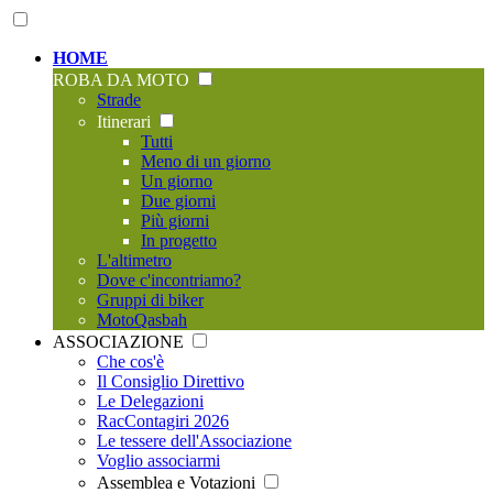
HOME
ROBA DA MOTO
Strade
Itinerari
Tutti
Meno di un giorno
Un giorno
Due giorni
Più giorni
In progetto
L'altimetro
Dove c'incontriamo?
Gruppi di biker
MotoQasbah
ASSOCIAZIONE
Che cos'è
Il Consiglio Direttivo
Le Delegazioni
RacContagiri 2026
Le tessere dell'Associazione
Voglio associarmi
Assemblea e Votazioni