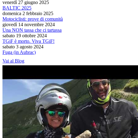
venerdì 27 giugno 2025
BALTIC 2025
domenica 2 febbraio 2025
Motociclisti: prove di comunità
giovedì 14 novembre 2024
Una NON tassa che ci tartassa
sabato 19 ottobre 2024
TGiF è morto. Viva TGiF!
sabato 3 agosto 2024
Fuga (in Aubrac)
Vai al Blog