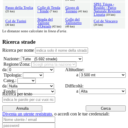
SP81 Triora -
Passo della Teglia
Colle di Tenda
Giogo di
Realdo - Parco
/ Tende
Toirano
Naturale Regione
(25 km)
(7 km)
(41 km)
Liguria
(19 km)
Strada del
Colle del
Col de Turini
Col de Vescavo
Vallone
Vallonetto
(30 km)
(34 km)
d'Orgials
(42 km)
(49 km)
Le distanze sono calcolate in
linea d'aria
.
Ricerca strade
Ricerca per nome
Nazione:
Regione/Zona:
da
Altitudine:
a
Tipologia:
Categ.:
da
Difficoltà:
a
Fondo:
Ricerca per testo
Diventa un utente registrato
,
o accedi con le tue credenziali: