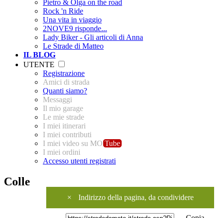
Pietro & Olga on the road
Rock 'n Ride
Una vita in viaggio
2NOVE9 risponde...
Lady Biker - Gli articoli di Anna
Le Strade di Matteo
IL BLOG
UTENTE
Registrazione
Amici di strada
Quanti siamo?
Messaggi
Il mio garage
Le mie strade
I miei itinerari
I miei contributi
I miei video su MO
Tube
I miei ordini
Accesso utenti registrati
Colle
×
Indirizzo della pagina, da condividere
Copia