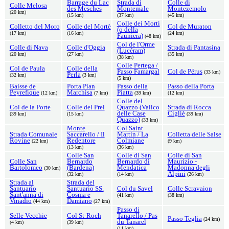
Barrage du Lac
Strada di
Colle di
Colle Melosa
des Mesches
Montemale
Montezemolo
(20 km)
(15 km)
(37 km)
(45 km)
Colle dei Morti
Colletto del Moro
Colle del Mortè
Col de Muraton
(o della
(17 km)
(16 km)
(24 km)
Fauniera)
(48 km)
Col de l'Orme
Colle di Nava
Colle d'Oggia
Strada di Pantasina
(Lucéram)
(20 km)
(27 km)
(35 km)
(38 km)
Colle Pertega /
Col de Paula
Colle della
Passo Famargal
Col de Pérus
(33 km)
Perla
(32 km)
(3 km)
(5 km)
Baisse de
Porta Pian
Passo della
Passo della Porta
Peyrefique
Marchisa
Piatta
(12 km)
(7 km)
(39 km)
(12 km)
Colle del
Col de la Porte
Colle del Prel
Quazzo (Valico
Strada di Rocca
delle Case
Cigliè
(39 km)
(15 km)
(39 km)
Quazzo)
(33 km)
Monte
Col Saint
Strada Comunale
Saccarello / Il
Martin / La
Colletta delle Salse
Rovine
Redentore
Colmiane
(22 km)
(9 km)
(13 km)
(36 km)
Colle San
Colle di San
Colle di San
Colle San
Bernardo
Bernardo di
Maurizio -
Bartolomeo
(Bardena)
Mendatica
Madonna degli
(30 km)
Alpini
(32 km)
(14 km)
(26 km)
Strada al
Strada del
Santuario
Santuario SS.
Col du Savel
Colle Scravaion
Sant'anna di
Cosma e
(41 km)
(38 km)
Vinadio
Damiano
(44 km)
(27 km)
Passo di
Selle Vecchie
Col St-Roch
Tanarello / Pas
Passo Teglia
(24 km)
du Tanarel
(4 km)
(39 km)
(11 km)