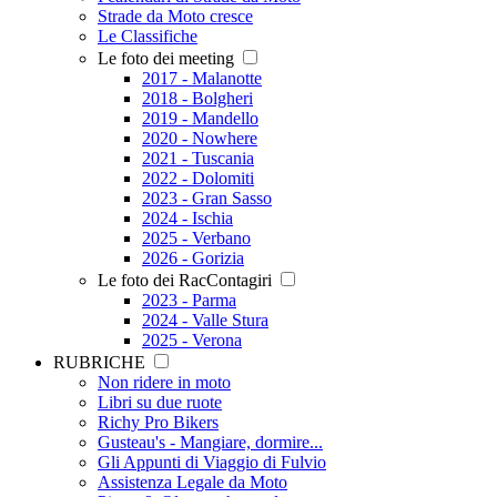
Strade da Moto cresce
Le Classifiche
Le foto dei meeting
2017 - Malanotte
2018 - Bolgheri
2019 - Mandello
2020 - Nowhere
2021 - Tuscania
2022 - Dolomiti
2023 - Gran Sasso
2024 - Ischia
2025 - Verbano
2026 - Gorizia
Le foto dei RacContagiri
2023 - Parma
2024 - Valle Stura
2025 - Verona
RUBRICHE
Non ridere in moto
Libri su due ruote
Richy Pro Bikers
Gusteau's - Mangiare, dormire...
Gli Appunti di Viaggio di Fulvio
Assistenza Legale da Moto