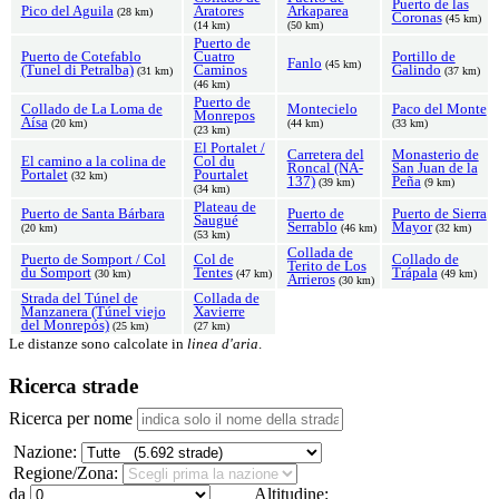
Puerto de las
Pico del Aguila
Aratores
Arkaparea
(28 km)
Coronas
(45 km)
(14 km)
(50 km)
Puerto de
Puerto de Cotefablo
Cuatro
Portillo de
Fanlo
(45 km)
(Tunel di Petralba)
Caminos
Galindo
(31 km)
(37 km)
(46 km)
Puerto de
Collado de La Loma de
Montecielo
Paco del Monte
Monrepos
Aísa
(20 km)
(44 km)
(33 km)
(23 km)
El Portalet /
Carretera del
Monasterio de
El camino a la colina de
Col du
Roncal (NA-
San Juan de la
Portalet
Pourtalet
(32 km)
137)
Peña
(39 km)
(9 km)
(34 km)
Plateau de
Puerto de Santa Bárbara
Puerto de
Puerto de Sierra
Saugué
Serrablo
Mayor
(20 km)
(46 km)
(32 km)
(53 km)
Collada de
Puerto de Somport / Col
Col de
Collado de
Terito de Los
du Somport
Tentes
Trápala
(30 km)
(47 km)
(49 km)
Arrieros
(30 km)
Strada del Túnel de
Collada de
Manzanera (Túnel viejo
Xavierre
del Monrepós)
(25 km)
(27 km)
Le distanze sono calcolate in
linea d'aria
.
Ricerca strade
Ricerca per nome
Nazione:
Regione/Zona:
da
Altitudine: