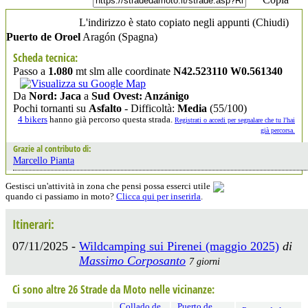
L'indirizzo è stato copiato negli appunti (
Chiudi
)
Puerto de Oroel
Aragón
(Spagna)
Scheda tecnica:
Passo a
1.080
mt slm alle coordinate
N42.523110 W0.561340
Da
Nord: Jaca
a
Sud Ovest: Anzánigo
Pochi tornanti su
Asfalto
- Difficoltà:
Media
(55/100)
4 bikers
hanno già percorso questa strada.
Registrati o accedi per segnalare che tu l'hai
già percorsa.
Grazie al contributo di:
Marcello Pianta
Gestisci un'attività in zona che pensi possa esserci utile
quando ci passiamo in moto?
Clicca qui per inserirla
.
Itinerari:
07/11/2025 -
Wildcamping sui Pirenei (maggio 2025)
di
Massimo Corposanto
7 giorni
Ci sono altre 26 Strade da Moto nelle vicinanze:
Collado de
Puerto de