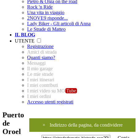
Pietro & Olga on the road
Rock 'n Ride
Una vita in viaggio
2NOVE9 risponde...
Lady Biker - Gli articoli di Anna
Le Strade di Matteo
IL BLOG
UTENTE
Registrazione
Amici di strada
Quanti siamo?
Messaggi
Il mio garage
Le mie strade
I miei itinerari
I miei contributi
I miei video su MO
Tube
I miei ordini
Accesso utenti registrati
Puerto
de
×
Indirizzo della pagina, da condividere
Oroel
Copia