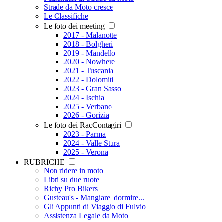
Strade da Moto cresce
Le Classifiche
Le foto dei meeting
2017 - Malanotte
2018 - Bolgheri
2019 - Mandello
2020 - Nowhere
2021 - Tuscania
2022 - Dolomiti
2023 - Gran Sasso
2024 - Ischia
2025 - Verbano
2026 - Gorizia
Le foto dei RacContagiri
2023 - Parma
2024 - Valle Stura
2025 - Verona
RUBRICHE
Non ridere in moto
Libri su due ruote
Richy Pro Bikers
Gusteau's - Mangiare, dormire...
Gli Appunti di Viaggio di Fulvio
Assistenza Legale da Moto