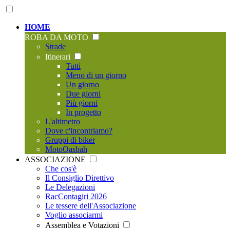
HOME
ROBA DA MOTO
Strade
Itinerari
Tutti
Meno di un giorno
Un giorno
Due giorni
Più giorni
In progetto
L'altimetro
Dove c'incontriamo?
Gruppi di biker
MotoQasbah
ASSOCIAZIONE
Che cos'è
Il Consiglio Direttivo
Le Delegazioni
RacContagiri 2026
Le tessere dell'Associazione
Voglio associarmi
Assemblea e Votazioni