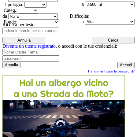
a
Tipologia:
Categ.:
da
Difficoltà:
a
Fondo:
Ricerca per testo
Diventa un utente registrato
,
o accedi con le tue credenziali:
Hai dimenticato la password?