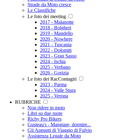
Strade da Moto cresce
Le Classifiche
Le foto dei meeting
2017 - Malanotte
2018 - Bolgheri
2019 - Mandello
2020 - Nowhere
2021 - Tuscania
2022 - Dolomiti
2023 - Gran Sasso
2024 - Ischia
2025 - Verbano
2026 - Gorizia
Le foto dei RacContagiri
2023 - Parma
2024 - Valle Stura
2025 - Verona
RUBRICHE
Non ridere in moto
Libri su due ruote
Richy Pro Bikers
Gusteau's - Mangiare, dormire...
Gli Appunti di Viaggio di Fulvio
Assistenza Legale da Moto