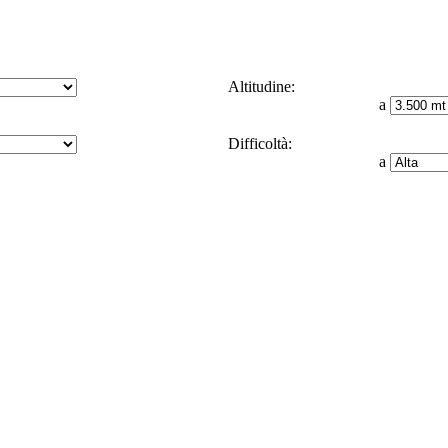
Altitudine:
a
Difficoltà:
a