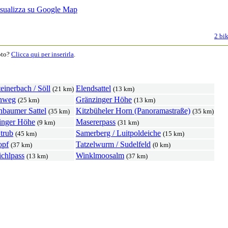
2 bik
moto?
Clicca qui per inserirla
.
inerbach / Söll
Elendsattel
(21 km)
(13 km)
nweg
Gränzinger Höhe
(25 km)
(13 km)
hbaumer Sattel
Kitzbüheler Horn (Panoramastraße)
(35 km)
(35 km)
inger Höhe
Masererpass
(9 km)
(31 km)
trub
Samerberg / Luitpoldeiche
(45 km)
(15 km)
opf
Tatzelwurm / Sudelfeld
(37 km)
(0 km)
ichlpass
Winklmoosalm
(13 km)
(37 km)