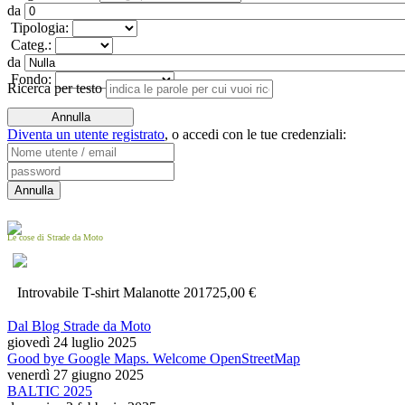
da
Tipologia:
Categ.:
da
Fondo:
Ricerca per testo
Diventa un utente registrato
,
o accedi con le tue credenziali:
Le cose di Strade da Moto
Introvabile T-shirt Malanotte 2017
25,00 €
Dal Blog Strade da Moto
giovedì 24 luglio 2025
Good bye Google Maps. Welcome OpenStreetMap
venerdì 27 giugno 2025
BALTIC 2025