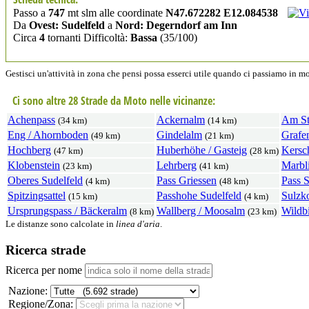
Passo a
747
mt slm alle coordinate
N47.672282 E12.084538
Da
Ovest: Sudelfeld
a
Nord: Degerndorf am Inn
Circa
4
tornanti Difficoltà:
Bassa
(35/100)
Gestisci un'attività in zona che pensi possa esserci utile quando ci passiamo in 
Ci sono altre 28 Strade da Moto nelle vicinanze:
Achenpass
Ackernalm
Am Ste
(34 km)
(14 km)
Eng / Ahornboden
Gindelalm
Grafe
(49 km)
(21 km)
Hochberg
Huberhöhe / Gasteig
Kersc
(47 km)
(28 km)
Klobenstein
Lehrberg
Marbl
(23 km)
(41 km)
Oberes Sudelfeld
Pass Griessen
Pass S
(4 km)
(48 km)
Spitzingsattel
Passhohe Sudelfeld
Sulzk
(15 km)
(4 km)
Ursprungspass / Bäckeralm
Wallberg / Moosalm
Wildb
(8 km)
(23 km)
Le distanze sono calcolate in
linea d'aria
.
Ricerca strade
Ricerca per nome
Nazione:
Regione/Zona: