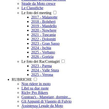
Strade da Moto cresce
Le Classifiche
Le foto dei meeting
2017 - Malanotte
2018 - Bolgheri
2019 - Mandello
2020 - Nowhere
2021 - Tuscania
2022 - Dolomiti
2023 - Gran Sasso
2024 - Ischia
2025 - Verbano
2026 - Gorizia
Le foto dei RacContagiri
2023 - Parma
2024 - Valle Stura
2025 - Verona
RUBRICHE
Non ridere in moto
Libri su due ruote
Richy Pro Bikers
Gusteau's - Mangiare, dormire...
Gli Appunti di Viaggio di Fulvio
Assistenza Legale da Moto