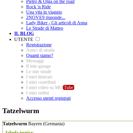
Pietro & Olga on the road
Rock 'n Ride
Una vita in viaggio
2NOVE9 risponde...
Lady Biker - Gli articoli di Anna
Le Strade di Matteo
IL BLOG
UTENTE
Registrazione
Amici di strada
Quanti siamo?
Messaggi
Il mio garage
Le mie strade
I miei itinerari
I miei contributi
I miei video su MO
Tube
I miei ordini
Accesso utenti registrati
Tatzelwurm
Tatzelwurm
Bayern
(Germania)
Scheda tecnica: