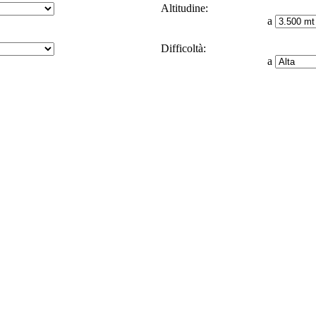
Altitudine:
a
Difficoltà:
a