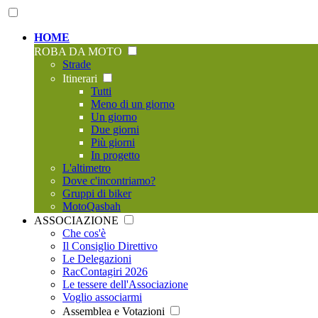
HOME
ROBA DA MOTO
Strade
Itinerari
Tutti
Meno di un giorno
Un giorno
Due giorni
Più giorni
In progetto
L'altimetro
Dove c'incontriamo?
Gruppi di biker
MotoQasbah
ASSOCIAZIONE
Che cos'è
Il Consiglio Direttivo
Le Delegazioni
RacContagiri 2026
Le tessere dell'Associazione
Voglio associarmi
Assemblea e Votazioni