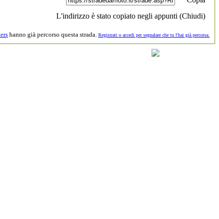
L'indirizzo è stato copiato negli appunti (
Chiudi
)
ers
hanno già percorso questa strada.
Registrati o accedi per segnalare che tu l'hai già percorsa.