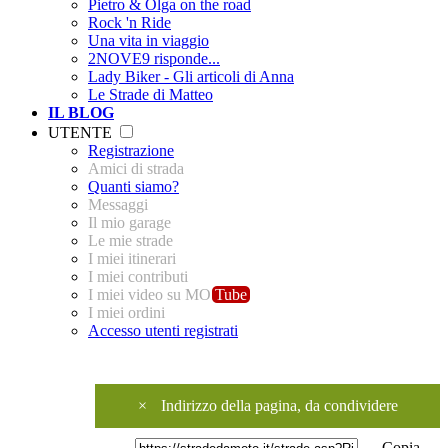
Pietro & Olga on the road
Rock 'n Ride
Una vita in viaggio
2NOVE9 risponde...
Lady Biker - Gli articoli di Anna
Le Strade di Matteo
IL BLOG
UTENTE
Registrazione
Amici di strada
Quanti siamo?
Messaggi
Il mio garage
Le mie strade
I miei itinerari
I miei contributi
I miei video su MO
Tube
I miei ordini
Accesso utenti registrati
×
Indirizzo della pagina, da condividere
Copia