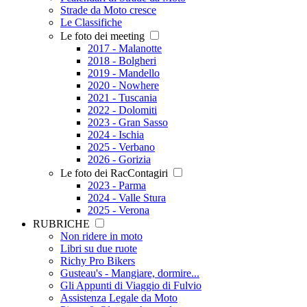
Strade da Moto cresce
Le Classifiche
Le foto dei meeting
2017 - Malanotte
2018 - Bolgheri
2019 - Mandello
2020 - Nowhere
2021 - Tuscania
2022 - Dolomiti
2023 - Gran Sasso
2024 - Ischia
2025 - Verbano
2026 - Gorizia
Le foto dei RacContagiri
2023 - Parma
2024 - Valle Stura
2025 - Verona
RUBRICHE
Non ridere in moto
Libri su due ruote
Richy Pro Bikers
Gusteau's - Mangiare, dormire...
Gli Appunti di Viaggio di Fulvio
Assistenza Legale da Moto