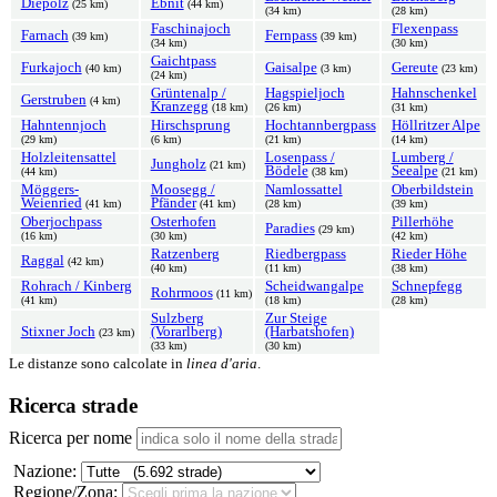
Diepolz
Ebnit
(25 km)
(44 km)
(34 km)
(28 km)
Faschinajoch
Flexenpass
Farnach
Fernpass
(39 km)
(39 km)
(34 km)
(30 km)
Gaichtpass
Furkajoch
Gaisalpe
Gereute
(40 km)
(3 km)
(23 km)
(24 km)
Grüntenalp /
Hagspieljoch
Hahnschenkel
Gerstruben
(4 km)
Kranzegg
(18 km)
(26 km)
(31 km)
Hahntennjoch
Hirschsprung
Hochtannbergpass
Höllritzer Alpe
(29 km)
(6 km)
(21 km)
(14 km)
Holzleitensattel
Losenpass /
Lumberg /
Jungholz
(21 km)
Bödele
Seealpe
(44 km)
(38 km)
(21 km)
Möggers-
Moosegg /
Namlossattel
Oberbildstein
Weienried
Pfänder
(41 km)
(41 km)
(28 km)
(39 km)
Oberjochpass
Osterhofen
Pillerhöhe
Paradies
(29 km)
(16 km)
(30 km)
(42 km)
Ratzenberg
Riedbergpass
Rieder Höhe
Raggal
(42 km)
(40 km)
(11 km)
(38 km)
Rohrach / Kinberg
Scheidwangalpe
Schnepfegg
Rohrmoos
(11 km)
(41 km)
(18 km)
(28 km)
Sulzberg
Zur Steige
Stixner Joch
(Vorarlberg)
(Harbatshofen)
(23 km)
(33 km)
(30 km)
Le distanze sono calcolate in
linea d'aria
.
Ricerca strade
Ricerca per nome
Nazione:
Regione/Zona: