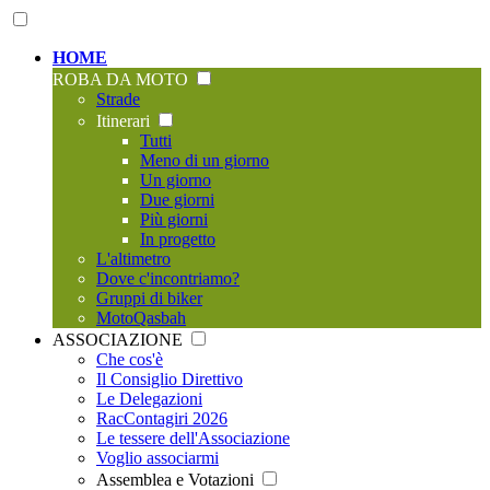
HOME
ROBA DA MOTO
Strade
Itinerari
Tutti
Meno di un giorno
Un giorno
Due giorni
Più giorni
In progetto
L'altimetro
Dove c'incontriamo?
Gruppi di biker
MotoQasbah
ASSOCIAZIONE
Che cos'è
Il Consiglio Direttivo
Le Delegazioni
RacContagiri 2026
Le tessere dell'Associazione
Voglio associarmi
Assemblea e Votazioni