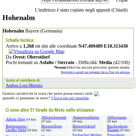
L'indirizzo è stato copiato negli appunti (
Chiudi
)
Hohenalm
Hohenalm
Bayern
(Germania)
Scheda tecnica:
Arrivo a
1.268
mt slm alle coordinate
N47.409489 E10.313430
Da
Ovest: Oberstdorf
Pochi tornanti su
Asfalto / Sterrato
- Difficoltà:
Media
(42/100)
Nessun
biker ha ancora percorso questa strada.
Registrati o accedi per segnalare che tu l'hai già percorsa.
Grazie al contributo di:
Andrea Lora Moretto
Gestisci un'attività in zona che pensi possa esserci utile
quando ci passiamo in moto?
Clicca qui per inserirla
.
Ci sono altre 51 Strade da Moto nelle vicinanze:
Alberschwende
Ammerwaldalpe
Arlbergpass
Aibele Alpe
(14 km)
(37 km)
(43 km)
(32 km)
Breitenstein /
Brosisellegg
Brüggelekopf
Buchenberg-
Großer Wald
Klamm
(20 km)
(22 km)
(35 km)
(32 km)
Eschacher Weiher
Ettensberg