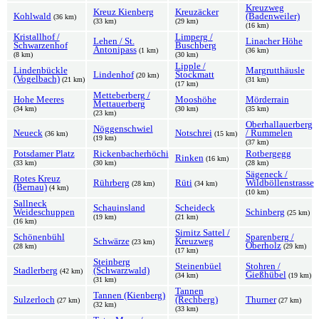
Kreuzweg
Kreuz Kienberg
Kreuzäcker
Kohlwald
(Badenweiler)
(36 km)
(33 km)
(29 km)
(16 km)
Kristallhof /
Limperg /
Lehen / St.
Linacher Höhe
Schwarzenhof
Buschberg
Antonipass
(1 km)
(36 km)
(8 km)
(30 km)
Lipple /
Lindenbückle
Margrutthäusle
Lindenhof
Stockmatt
(20 km)
(Vogelbach)
(21 km)
(31 km)
(17 km)
Metteberberg /
Hohe Meeres
Mooshöhe
Mörderrain
Mettauerberg
(34 km)
(30 km)
(35 km)
(23 km)
Oberhallauerberg
Nöggenschwiel
Neueck
Notschrei
/ Rummelen
(36 km)
(15 km)
(19 km)
(37 km)
Potsdamer Platz
Rickenbacherhöchi
Rotbergegg
Rinken
(16 km)
(33 km)
(30 km)
(28 km)
Sägeneck /
Rotes Kreuz
Rührberg
Rüti
Wildböllenstrasse
(28 km)
(34 km)
(Bernau)
(4 km)
(10 km)
Sallneck
Schauinsland
Scheideck
Weideschuppen
Schinberg
(25 km)
(19 km)
(21 km)
(16 km)
Sirnitz Sattel /
Schönenbühl
Sparenberg /
Schwärze
Kreuzweg
(23 km)
Oberholz
(28 km)
(29 km)
(17 km)
Steinberg
Steinenbüel
Stohren /
Stadlerberg
(Schwarzwald)
(42 km)
Gießhübel
(34 km)
(19 km)
(31 km)
Tannen
Tannen (Kienberg)
Sulzerloch
(Rechberg)
Thurner
(27 km)
(27 km)
(32 km)
(33 km)