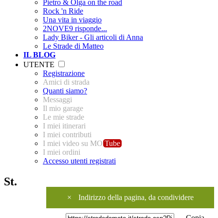
Pietro & Olga on the road
Rock 'n Ride
Una vita in viaggio
2NOVE9 risponde...
Lady Biker - Gli articoli di Anna
Le Strade di Matteo
IL BLOG
UTENTE
Registrazione
Amici di strada
Quanti siamo?
Messaggi
Il mio garage
Le mie strade
I miei itinerari
I miei contributi
I miei video su MO
Tube
I miei ordini
Accesso utenti registrati
St.
×
Indirizzo della pagina, da condividere
Copia