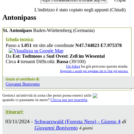
L'indirizzo è stato copiato negli appunti (
Chiudi
)
Antonipass
St. Antonipass
Baden-Württemberg
(Germania)
Scheda tecnica:
Passo a
1.051
mt slm alle coordinate
N47.744823 E7.975378
Da
Est: Todtmoos
a
Sud Ovest: Zell im Wiesental
Circa
4
tornanti Difficoltà:
Bassa
(39/100)
Un biker
ha già percorso questa strada.
Registrati o accedi per segnalare che tu l'hai già percorsa.
Grazie al contributo di:
Giovanni Bonivento
Gestisci un'attività in zona che pensi possa esserci utile
quando ci passiamo in moto?
Clicca qui per inserirla
.
Itinerari:
03/11/2024 -
Schwarzwald (Foresta Nera) - Giorno 4
di
Giovanni Bonivento
4 giorni