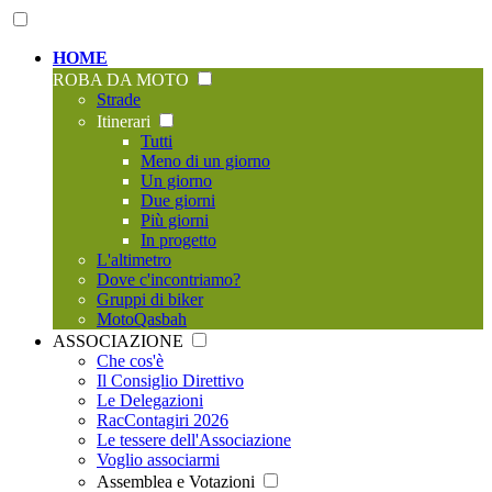
HOME
ROBA DA MOTO
Strade
Itinerari
Tutti
Meno di un giorno
Un giorno
Due giorni
Più giorni
In progetto
L'altimetro
Dove c'incontriamo?
Gruppi di biker
MotoQasbah
ASSOCIAZIONE
Che cos'è
Il Consiglio Direttivo
Le Delegazioni
RacContagiri 2026
Le tessere dell'Associazione
Voglio associarmi
Assemblea e Votazioni