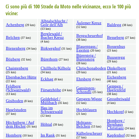
Ci sono più di 100 Strade da Moto nelle vicinanze, ecco le 100 più
vicine:
Albtalschlucht /
Äulemer Kreuz
Achenberg
Gole dell'Alb
Baldegg
(29 km)
(38 km)
(12 km)
(13 km)
Berglewald /
Bergscheuerhof
Belchen
Ibacher Kreuz
Besseberg
(37 km)
(27 km)
(38 km)
(4 km)
Blauenpass /
Bossenhus
Bienenberg
Birkweghof
(34 km)
(31 km)
Egerten
(20 km)
(23 km)
Bürersteig /
Buuseregg
Bözberg
Bürerhorn
Bürensteig
(32 km)
(27 km)
(29 km)
(28 km)
Chaistenberg
Chillholz/Kilholz
Chrischonaboden
Dinkelberg
(25 km)
(34 km)
(29 km)
(21 km)
Ebersbacher Hütte
Eichenberg
Eckhag
Ehrsberg
(8 km)
(5 km)
(22 km)
(40 km)
Feldberg
Gempen /
Gansingen-
(Schwarzwald)
Fürsatzhöhe
Haglenfeld
(24 km)
Schondli
(25 km)
(13 km)
(38 km)
Goldebüel /
Gresgen-Wigge
Grossfreiwald
Gisiboden
(8 km)
Mülibach
(35 km)
(12 km)
(4 km)
Hau im
Haselstuden
Hochblauen
Schwarzwald
Hochkopf
(2 km)
(37 km)
(21 km)
(12 km)
Homberg /
Höchstberg / Auf
Hohtann-
Höhtal
Berghaus
(39 km)
dem Höchst
Belchen
(31 km)
(13 km)
Christiani
(24 km)
Kälbelescheuer
Hornberg
Im Rank
Kapfenhof
(10 km)
(31 km)
(32 km)
(17 km)