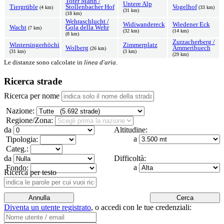
Toter Mann /
Untere Alp
Tiergrüble
Stollenbacher Hof
Vogelhof
(4 km)
(33 km)
(31 km)
(18 km)
Wehraschlucht /
Widiwandereck
Wiedener Eck
Wacht
Gola della Wehr
(7 km)
(32 km)
(14 km)
(8 km)
Zurzacherberg /
Wintersingerhöchi
Zimmerplatz
Wolberg
Ammeribuech
(26 km)
(31 km)
(3 km)
(29 km)
Le distanze sono calcolate in
linea d'aria
.
Ricerca strade
Ricerca per nome
Nazione:
Regione/Zona:
da
Altitudine:
a
Tipologia:
Categ.:
da
Difficoltà:
a
Fondo:
Ricerca per testo
Diventa un utente registrato
,
o accedi con le tue credenziali: