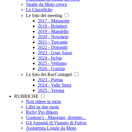
Strade da Moto cresce
Le Classifiche
Le foto dei meeting
2017 - Malanotte
2018 - Bolgheri
2019 - Mandello
2020 - Nowhere
2021 - Tuscania
2022 - Dolomiti
2023 - Gran Sasso
2024 - Ischia
2025 - Verbano
2026 - Gorizia
Le foto dei RacContagiri
2023 - Parma
2024 - Valle Stura
2025 - Verona
RUBRICHE
Non ridere in moto
Libri su due ruote
Richy Pro Bikers
Gusteau's - Mangiare, dormire...
Gli Appunti di Viaggio di Fulvio
Assistenza Legale da Moto